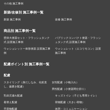
その他 施工事例
新築/改修別 施工事例一覧
新築 施工事例
改修 施工事例
商品別 施工事例一覧
壁掛大便器セット・フラッシュタンク
パブリックコンパクト便器・フラッシ
式 設置施工事例
ュタンク式 設置施工事例
ウォシュレット一体形便器 設置施工事
ウォシュレット（エコリモコン）設置
例
施工事例
配慮ポイント別 施工事例一覧
配慮
スタイリング（身だしなみ、化粧直
女性配慮（小物入れ）
し、歯磨き配慮）
男性配慮（小便器間仕切り）
乳幼児連れ配慮
キッズトイレ（子ども専用トイレ）
着替え配慮
荷物配慮（大きい荷物）
手荷物配慮
休憩・コミュニケーション