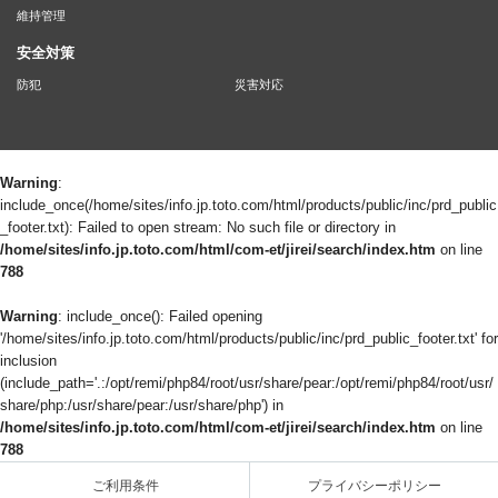
維持管理
安全対策
防犯
災害対応
Warning
:
include_once(/home/sites/info.jp.toto.com/html/products/public/inc/prd_public
_footer.txt): Failed to open stream: No such file or directory in
/home/sites/info.jp.toto.com/html/com-et/jirei/search/index.htm
on line
788
Warning
: include_once(): Failed opening
'/home/sites/info.jp.toto.com/html/products/public/inc/prd_public_footer.txt' for
inclusion
(include_path='.:/opt/remi/php84/root/usr/share/pear:/opt/remi/php84/root/usr/
share/php:/usr/share/pear:/usr/share/php') in
/home/sites/info.jp.toto.com/html/com-et/jirei/search/index.htm
on line
788
ご利用条件
プライバシーポリシー