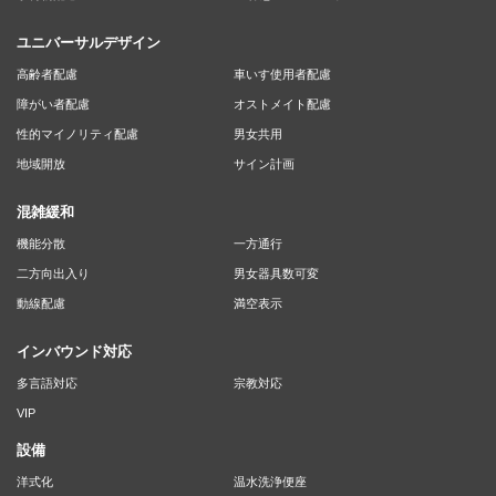
ユニバーサルデザイン
高齢者配慮
車いす使用者配慮
障がい者配慮
オストメイト配慮
性的マイノリティ配慮
男女共用
地域開放
サイン計画
混雑緩和
機能分散
一方通行
二方向出入り
男女器具数可変
動線配慮
満空表示
インバウンド対応
多言語対応
宗教対応
VIP
設備
洋式化
温水洗浄便座