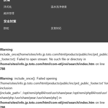
洋式化
温水洗浄便座
維持管理
安全対策
防犯
災害対応
Warning
:
include_once(/home/sites/info.jp.toto.com/html/products/public/inc/prd_public
_footer.txt): Failed to open stream: No such file or directory in
/home/sites/info.jp.toto.com/html/com-et/jirei/search/index.htm
on line
788
Warning
: include_once(): Failed opening
'/home/sites/info.jp.toto.com/html/products/public/inc/prd_public_footer.txt' for
inclusion
(include_path='.:/opt/remi/php84/root/usr/share/pear:/opt/remi/php84/root/usr/
share/php:/usr/share/pear:/usr/share/php') in
/home/sites/info.jp.toto.com/html/com-et/jirei/search/index.htm
on line
788