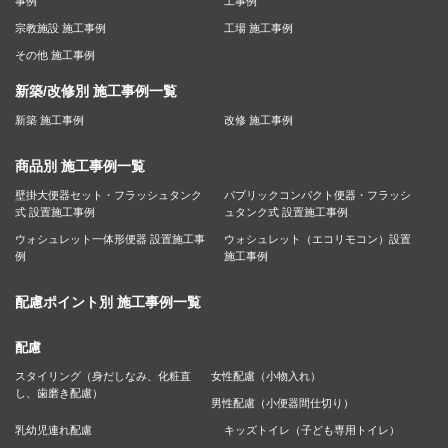
事例
工事例
宗教施設 施工事例
工場 施工事例
その他 施工事例
新築/改修別 施工事例一覧
新築 施工事例
改修 施工事例
商品別 施工事例一覧
壁掛大便器セット・フラッシュタンク
パブリックコンパクト便器・フラッシ
式 設置施工事例
ュタンク式 設置施工事例
ウォシュレット一体形便器 設置施工事
ウォシュレット（エコリモコン）設置
例
施工事例
配慮ポイント別 施工事例一覧
配慮
スタイリング（身だしなみ、化粧直
女性配慮（小物入れ）
し、歯磨き配慮）
男性配慮（小便器間仕切り）
乳幼児連れ配慮
キッズトイレ（子ども専用トイレ）