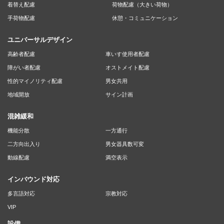
着替え配慮
荷物配慮（大きい荷物）
手荷物配慮
休憩・コミュニケーション
ユニバーサルデザイン
高齢者配慮
車いす使用者配慮
障がい者配慮
オストメイト配慮
性的マイノリティ配慮
男女共用
地域開放
サイン計画
混雑緩和
機能分散
一方通行
二方向出入り
男女器具数可変
動線配慮
満空表示
インバウンド対応
多言語対応
宗教対応
VIP
設備