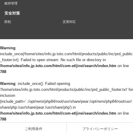
維持管理
安全対策
防犯
災害対応
Warning
:
include_once(/home/sites/info.jp.toto.com/html/products/public/inc/prd_public
_footer.txt): Failed to open stream: No such file or directory in
/home/sites/info.jp.toto.com/html/com-et/jirei/search/index.htm
on line
788
Warning
: include_once(): Failed opening
'/home/sites/info.jp.toto.com/html/products/public/inc/prd_public_footer.txt' for
inclusion
(include_path='.:/opt/remi/php84/root/usr/share/pear:/opt/remi/php84/root/usr/
share/php:/usr/share/pear:/usr/share/php') in
/home/sites/info.jp.toto.com/html/com-et/jirei/search/index.htm
on line
788
ご利用条件
プライバシーポリシー