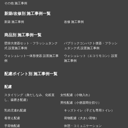
その他 施工事例
新築/改修別 施工事例一覧
新築 施工事例
改修 施工事例
商品別 施工事例一覧
壁掛大便器セット・フラッシュタンク
パブリックコンパクト便器・フラッシ
式 設置施工事例
ュタンク式 設置施工事例
ウォシュレット一体形便器 設置施工事
ウォシュレット（エコリモコン）設置
例
施工事例
配慮ポイント別 施工事例一覧
配慮
スタイリング（身だしなみ、化粧直
女性配慮（小物入れ）
し、歯磨き配慮）
男性配慮（小便器間仕切り）
乳幼児連れ配慮
キッズトイレ（子ども専用トイレ）
着替え配慮
荷物配慮（大きい荷物）
手荷物配慮
休憩・コミュニケーション