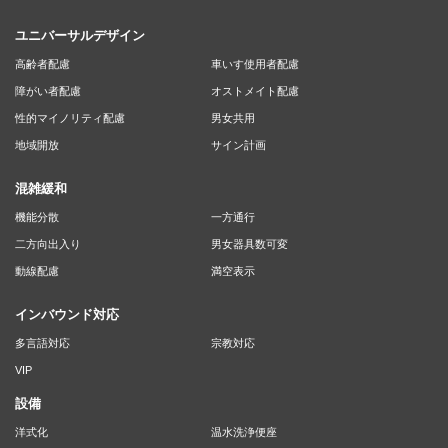
ユニバーサルデザイン
高齢者配慮
車いす使用者配慮
障がい者配慮
オストメイト配慮
性的マイノリティ配慮
男女共用
地域開放
サイン計画
混雑緩和
機能分散
一方通行
二方向出入り
男女器具数可変
動線配慮
満空表示
インバウンド対応
多言語対応
宗教対応
VIP
設備
洋式化
温水洗浄便座