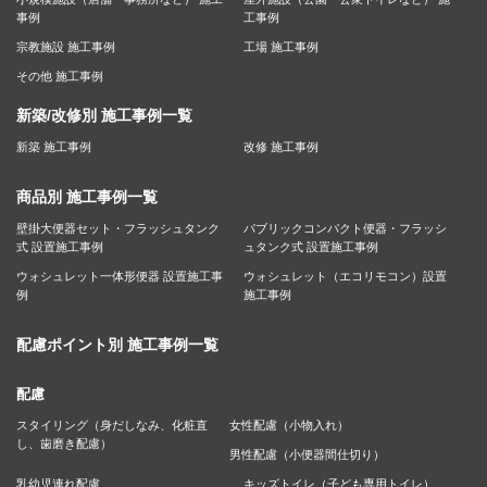
事例
工事例
宗教施設 施工事例
工場 施工事例
その他 施工事例
新築/改修別 施工事例一覧
新築 施工事例
改修 施工事例
商品別 施工事例一覧
壁掛大便器セット・フラッシュタンク
パブリックコンパクト便器・フラッシ
式 設置施工事例
ュタンク式 設置施工事例
ウォシュレット一体形便器 設置施工事
ウォシュレット（エコリモコン）設置
例
施工事例
配慮ポイント別 施工事例一覧
配慮
スタイリング（身だしなみ、化粧直
女性配慮（小物入れ）
し、歯磨き配慮）
男性配慮（小便器間仕切り）
乳幼児連れ配慮
キッズトイレ（子ども専用トイレ）