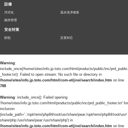
設備
洋式化
温水洗浄便座
維持管理
安全対策
防犯
災害対応
Warning
:
include_once(/home/sites/info.jp.toto.com/html/products/public/inc/prd_public
_footer.txt): Failed to open stream: No such file or directory in
/home/sites/info.jp.toto.com/html/com-et/jirei/search/index.htm
on line
788
Warning
: include_once(): Failed opening
'/home/sites/info.jp.toto.com/html/products/public/inc/prd_public_footer.txt' for
inclusion
(include_path='.:/opt/remi/php84/root/usr/share/pear:/opt/remi/php84/root/usr/
share/php:/usr/share/pear:/usr/share/php') in
/home/sites/info.jp.toto.com/html/com-et/jirei/search/index.htm
on line