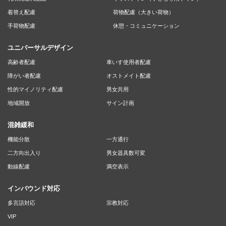
着替え配慮
荷物配慮（大きい荷物）
手荷物配慮
休憩・コミュニケーション
ユニバーサルデザイン
高齢者配慮
車いす使用者配慮
障がい者配慮
オストメイト配慮
性的マイノリティ配慮
男女共用
地域開放
サイン計画
混雑緩和
機能分散
一方通行
二方向出入り
男女器具数可変
動線配慮
満空表示
インバウンド対応
多言語対応
宗教対応
VIP