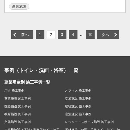
商業施設
…
前へ
1
2
3
4
19
次へ
事例（トイレ・洗面・浴室）一覧
建築用途別 施工事例一覧
庁舎 施工事例
オフィス 施工事例
商業施設 施工事例
交通施設 施工事例
医療施設 施工事例
福祉施設 施工事例
教育施設 施工事例
宿泊施設 施工事例
文化施設 施工事例
レジャー・スポーツ施設 施工事例
小規模施設（店舗・事務所など） 施工
屋外施設（公園・公衆トイレなど） 施