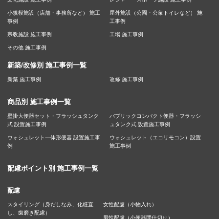
小規模施設（店舗・事務所など） 施工
屋外施設（公園・公衆トイレなど） 施
事例
工事例
宗教施設 施工事例
工場 施工事例
その他 施工事例
新築/改修別 施工事例一覧
新築 施工事例
改修 施工事例
商品別 施工事例一覧
壁掛大便器セット・フラッシュタンク
パブリックコンパクト便器・フラッシ
式 設置施工事例
ュタンク式 設置施工事例
ウォシュレット一体形便器 設置施工事
ウォシュレット（エコリモコン）設置
例
施工事例
配慮ポイント別 施工事例一覧
配慮
スタイリング（身だしなみ、化粧直
女性配慮（小物入れ）
し、歯磨き配慮）
男性配慮（小便器間仕切り）