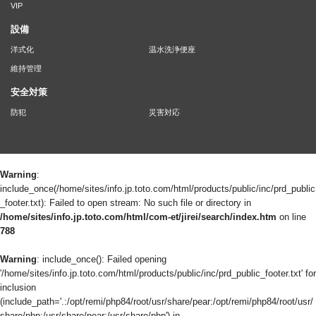
VIP
設備
洋式化
温水洗浄便座
維持管理
安全対策
防犯
災害対応
Warning
:
include_once(/home/sites/info.jp.toto.com/html/products/public/inc/prd_public
_footer.txt): Failed to open stream: No such file or directory in
/home/sites/info.jp.toto.com/html/com-et/jirei/search/index.htm
on line
788
Warning
: include_once(): Failed opening
'/home/sites/info.jp.toto.com/html/products/public/inc/prd_public_footer.txt' for
inclusion
(include_path='.:/opt/remi/php84/root/usr/share/pear:/opt/remi/php84/root/usr/
share/php:/usr/share/pear:/usr/share/php') in