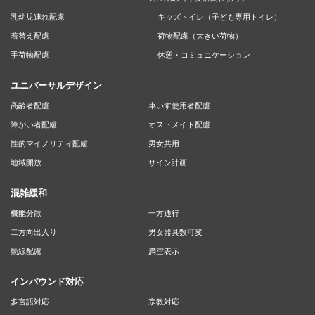
乳幼児連れ配慮
キッズトイレ（子ども専用トイレ）
着替え配慮
荷物配慮（大きい荷物）
手荷物配慮
休憩・コミュニケーション
ユニバーサルデザイン
高齢者配慮
車いす使用者配慮
障がい者配慮
オストメイト配慮
性的マイノリティ配慮
男女共用
地域開放
サイン計画
混雑緩和
機能分散
一方通行
二方向出入り
男女器具数可変
動線配慮
満空表示
インバウンド対応
多言語対応
宗教対応