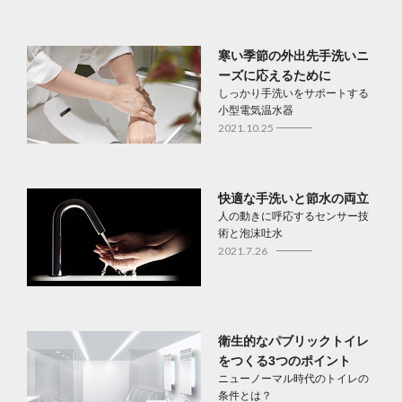
寒い季節の外出先手洗いニ
ーズに応えるために
しっかり手洗いをサポートする
小型電気温水器
2021.10.25
快適な手洗いと節水の両立
人の動きに呼応するセンサー技
術と泡沫吐水
2021.7.26
衛生的なパブリックトイレ
をつくる3つのポイント
ニューノーマル時代のトイレの
条件とは？