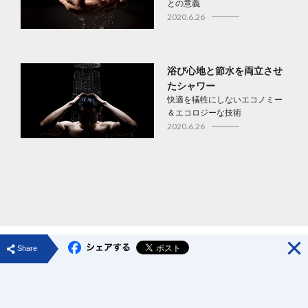
との意義
2020.6.26
浴び心地と節水を両立させ
たシャワー
快適を犠牲にしないエコノミー
＆エコロジーな技術
2020.6.26
みんなにシェアする
Share
ご利用条件
プライバシーポリシー
ソーシャルメディアポリシー
© TOTO LTD.