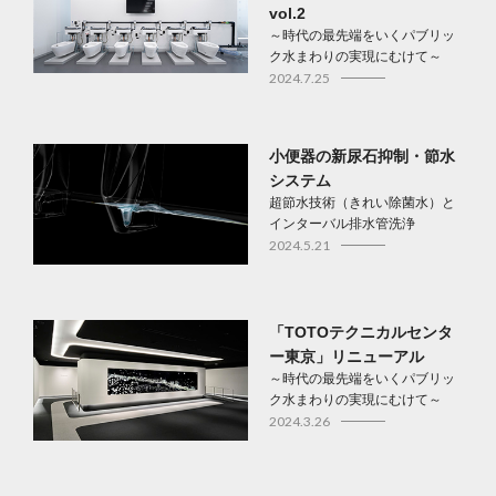
vol.2
～時代の最先端をいくパブリッ
ク水まわりの実現にむけて～
2024.7.25
小便器の新尿石抑制・節水
システム
超節水技術（きれい除菌水）と
インターバル排水管洗浄
2024.5.21
「TOTOテクニカルセンタ
ー東京」リニューアル
～時代の最先端をいくパブリッ
ク水まわりの実現にむけて～
2024.3.26