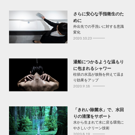
さらに安心な手指衛生のた
めに
外出先での手洗いに対する意識
変化
2020.10.23
湯船につかるような温もり
に包まれるシャワー
柱状の水流が放熱を抑えて温ま
り効果をアップ
2020.9.18
「きれい除菌水」で、水回
りの清潔をサポート
水から生まれて水に戻る環境に
やさしいクリーン技術
2020.8.19