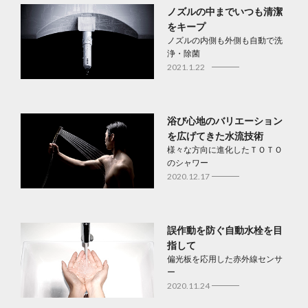
ノズルの中までいつも清潔
をキープ
ノズルの内側も外側も自動で洗
浄・除菌
2021.1.22
浴び心地のバリエーション
を広げてきた水流技術
様々な方向に進化したＴＯＴＯ
のシャワー
2020.12.17
誤作動を防ぐ自動水栓を目
指して
偏光板を応用した赤外線センサ
ー
2020.11.24