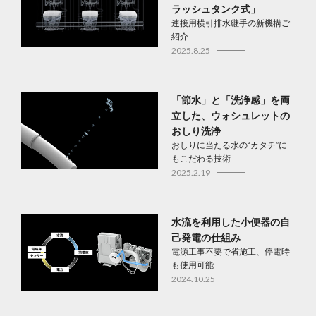
ラッシュタンク式」
連接用横引排水継手の新機構ご
紹介
2025.8.25
「節水」と「洗浄感」を両
立した、ウォシュレットの
おしり洗浄
おしりに当たる水の“カタチ”に
もこだわる技術
2025.2.19
水流を利用した小便器の自
己発電の仕組み
電源工事不要で省施工、停電時
も使用可能
2024.10.25