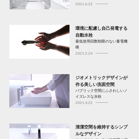
2021.6.23
環境に配慮し自己発電する
自動水栓
最低使用回数制限のない蓄電機
構
2021.5.24
ジオメトリックデザインが
作る美しい洗面空間
パブリック空間にふさわしいノ
イズレスな水栓
2021.4.22
清潔空間を維持するシンプ
ルなデザイン