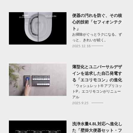
便器の汚れを防ぐ、その核
心的技術「セフィオンテク
ト」
お掃除がぐっとラクになる。ず
っと、きれいが続く。
2025.12.18
薄型化とユニバーサルデザ
インを追求した自己発電す
る「エコリモコン」の進化
「ウォシュレット® アプリコッ
トP」エコリモコンがリニュー
アル
2025.9.25
洗浄水量4.8L対応へ進化し
た「壁掛大便器セット・フ