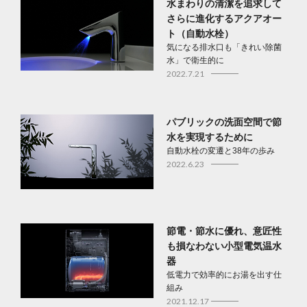
水まわりの清潔を追求して
さらに進化するアクアオー
ト（自動水栓）
気になる排水口も「きれい除菌
水」で衛生的に
2022.7.21
パブリックの洗面空間で節
水を実現するために
自動水栓の変遷と38年の歩み
2022.6.23
節電・節水に優れ、意匠性
も損なわない小型電気温水
器
低電力で効率的にお湯を出す仕
組み
2021.12.17