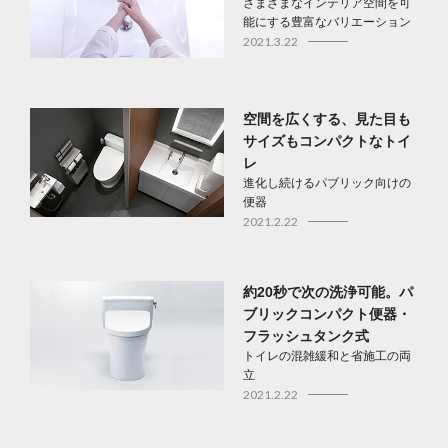
さまざまなインテリア空間を可
能にする豊富なバリエーション
2021.3.22
空間を広くする、見た目も
サイズもコンパクトなトイ
レ
進化し続けるパブリック向けの
便器
2021.2.22
約20秒で次の洗浄可能。パ
ブリックコンパクト便器・
フラッシュタンク式
トイレの混雑緩和と省施工の両
立
2021.2.22