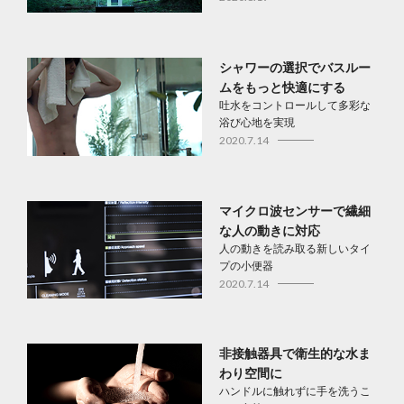
シャワーの選択でバスルー
ムをもっと快適にする
吐水をコントロールして多彩な
浴び心地を実現
2020.7.14
マイクロ波センサーで繊細
な人の動きに対応
人の動きを読み取る新しいタイ
プの小便器
2020.7.14
非接触器具で衛生的な水ま
わり空間に
ハンドルに触れずに手を洗うこ