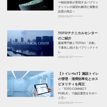
〜独自技術が実現するパブリッ
クトイレの湯切れ解消と複数台
設置の両立～
2026.06.23
TOTOテクニカルセンター
のご紹介
建築専門家とTOTOの「共創」
で進化し続けるパブリックトイ
レ
2026.05.22
【トイレ×IoT】施設トイレ
の管理・清掃効率化とホス
ピタリティを両立
～「TOTO CONNECT
PUBLIC」で施設運営をサポー
ト①～
2026.04.23