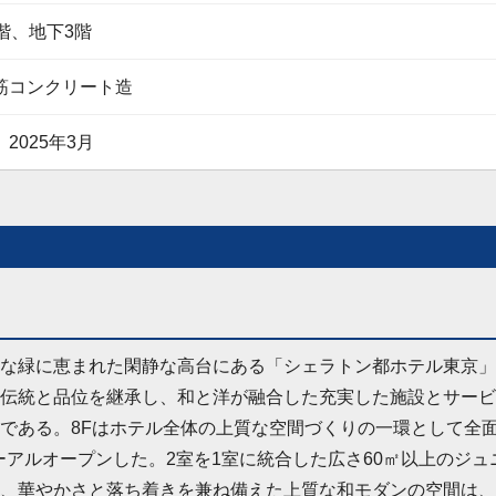
階、地下3階
筋コンクリート造
2025年3月
な緑に恵まれた閑静な高台にある「シェラトン都ホテル東京」。
伝統と品位を継承し、和と洋が融合した充実した施設とサービ
である。8Fはホテル全体の上質な空間づくりの一環として全
ューアルオープンした。2室を1室に統合した広さ60㎡以上のジ
、華やかさと落ち着きを兼ね備えた上質な和モダンの空間は、