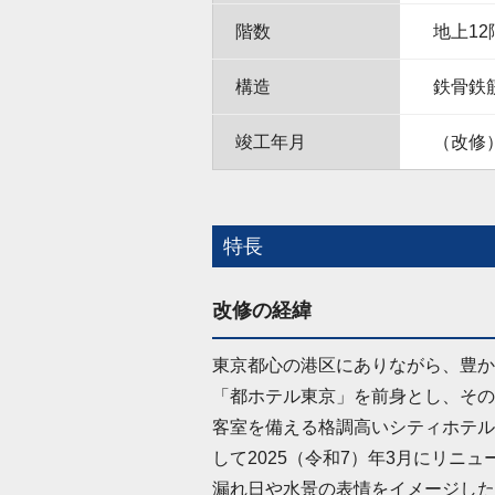
階数
地上12
構造
鉄骨鉄
竣工年月
（改修）
特長
改修の経緯
東京都心の港区にありながら、豊か
「都ホテル東京」を前身とし、その
客室を備える格調高いシティホテル
して2025（令和7）年3月にリニ
漏れ日や水景の表情をイメージした