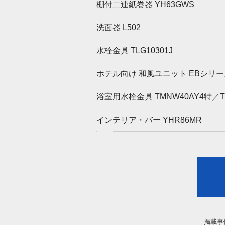
棚付二連紙巻器 YH63GWS
洗面器 L502
水栓金具 TLG10301J
ホテル向け 和風ユニット EBシリーズ
浴室用水栓金具 TMNW40AY4特／TBV
インテリア・バー YHR86MR
掲載事