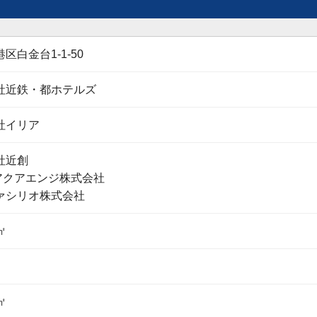
区白金台1-1-50
社近鉄・都ホテルズ
社イリア
社近創
Oアクアエンジ株式会社
ァシリオ株式会社
㎡
㎡