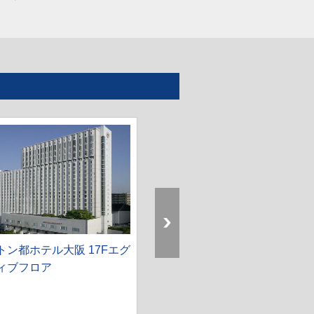
トン都ホテル大阪 17Fエグ
TIAD,Autograph Collection
ィブフロア