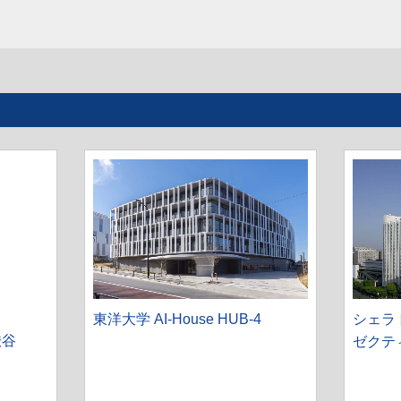
東洋大学 AI-House HUB-4
シェラ
渋谷
ゼクテ