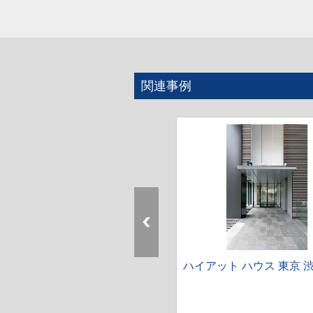
関連事例
ェラトン都ホテル東京 プレミ
ハイアット ハウス 東京 
ムフロア翠