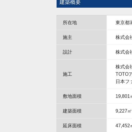
建築概要
所在地
東京都港
施主
株式会
設計
株式会
株式会
施工
TOT
日本フ
敷地面積
19,801
建築面積
9,227㎡
延床面積
47,452