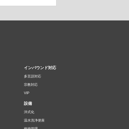
インバウンド対応
）
多言語対応
宗教対応
VIP
設備
洋式化
温水洗浄便座
維持管理