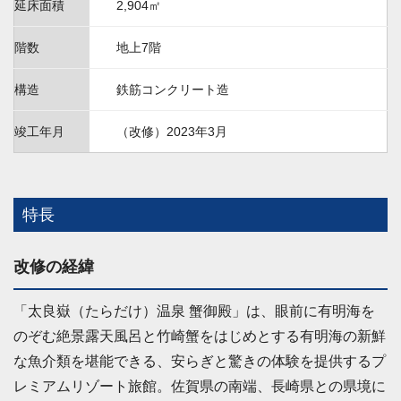
延床面積
2,904㎡
階数
地上7階
構造
鉄筋コンクリート造
竣工年月
（改修）2023年3月
特長
改修の経緯
「太良嶽（たらだけ）温泉 蟹御殿」は、眼前に有明海を
のぞむ絶景露天風呂と竹崎蟹をはじめとする有明海の新鮮
な魚介類を堪能できる、安らぎと驚きの体験を提供するプ
レミアムリゾート旅館。佐賀県の南端、長崎県との県境に