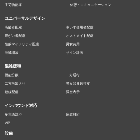
手荷物配慮
休憩・コミュニケーション
ユニバーサルデザイン
高齢者配慮
車いす使用者配慮
障がい者配慮
オストメイト配慮
性的マイノリティ配慮
男女共用
地域開放
サイン計画
混雑緩和
機能分散
一方通行
二方向出入り
男女器具数可変
動線配慮
満空表示
インバウンド対応
多言語対応
宗教対応
VIP
設備