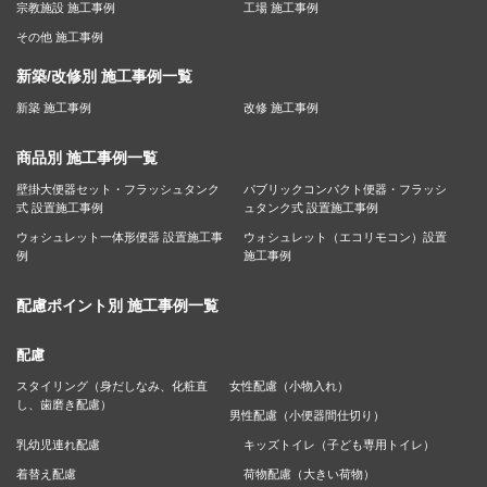
宗教施設 施工事例
工場 施工事例
その他 施工事例
新築/改修別 施工事例一覧
新築 施工事例
改修 施工事例
商品別 施工事例一覧
壁掛大便器セット・フラッシュタンク
パブリックコンパクト便器・フラッシ
式 設置施工事例
ュタンク式 設置施工事例
ウォシュレット一体形便器 設置施工事
ウォシュレット（エコリモコン）設置
例
施工事例
配慮ポイント別 施工事例一覧
配慮
スタイリング（身だしなみ、化粧直
女性配慮（小物入れ）
し、歯磨き配慮）
男性配慮（小便器間仕切り）
乳幼児連れ配慮
キッズトイレ（子ども専用トイレ）
着替え配慮
荷物配慮（大きい荷物）