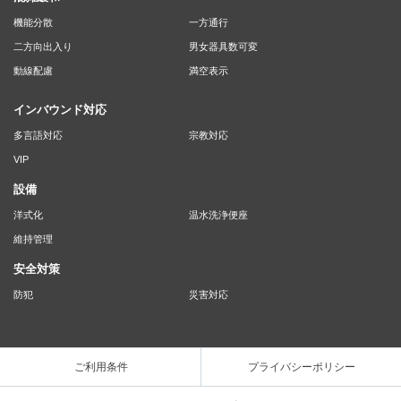
機能分散
一方通行
二方向出入り
男女器具数可変
動線配慮
満空表示
インバウンド対応
多言語対応
宗教対応
VIP
設備
洋式化
温水洗浄便座
維持管理
安全対策
防犯
災害対応
ご利用条件
プライバシーポリシー