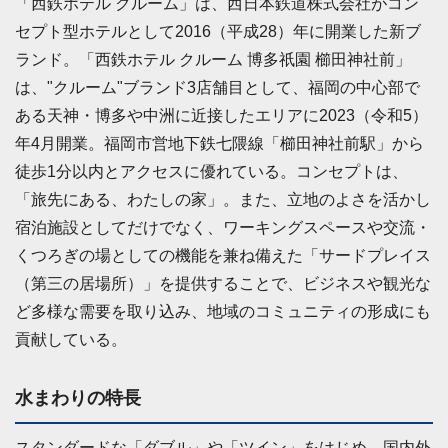
「西鉄ホテル クルーム」は、西日本鉄道株式会社がコン
セプト型ホテルとして2016（平成28）年に開業した新ブ
ランド。「西鉄ホテル クルーム 博多祇園 櫛田神社前」
は、"クルーム"ブランド3店舗目として、福岡の中心部で
ある天神・博多や中洲に近接したエリアに2023（令和5）
年4月開業。福岡市営地下鉄七隈線「櫛田神社前駅」から
徒歩1分以内とアクセスに優れている。コンセプトは、
「旅先にある、わたしの家」。また、立地のよさを活かし
宿泊施設としてだけでなく、ワーキングスペースや交流・
くつろぎの場としての機能を兼ね備えた「サードプレイス
（第三の居場所）」を提供することで、ビジネスや観光な
ど多様な需要を取り込み、地域のコミュニティの形成にも
貢献している。
水まわりの特長
スタンダードな「ダブル」や「ツイン」をはじめ、国内外