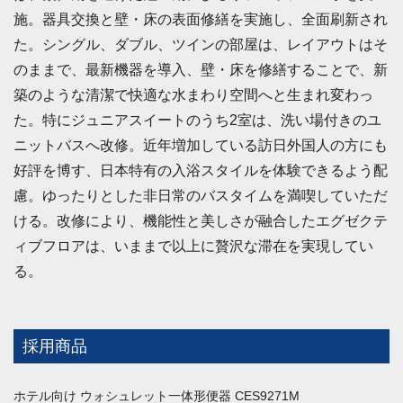
施。器具交換と壁・床の表面修繕を実施し、全面刷新され
た。シングル、ダブル、ツインの部屋は、レイアウトはそ
のままで、最新機器を導入、壁・床を修繕することで、新
築のような清潔で快適な水まわり空間へと生まれ変わっ
た。特にジュニアスイートのうち2室は、洗い場付きのユ
ニットバスへ改修。近年増加している訪日外国人の方にも
好評を博す、日本特有の入浴スタイルを体験できるよう配
慮。ゆったりとした非日常のバスタイムを満喫していただ
ける。改修により、機能性と美しさが融合したエグゼクテ
ィブフロアは、いままで以上に贅沢な滞在を実現してい
る。
採用商品
ホテル向け ウォシュレット一体形便器 CES9271M