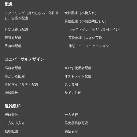
配慮
スタイリング（身だしなみ、化粧直
女性配慮（小物入れ）
し、歯磨き配慮）
男性配慮（小便器間仕切り）
乳幼児連れ配慮
キッズトイレ（子ども専用トイレ）
着替え配慮
荷物配慮（大きい荷物）
手荷物配慮
休憩・コミュニケーション
ユニバーサルデザイン
高齢者配慮
車いす使用者配慮
障がい者配慮
オストメイト配慮
性的マイノリティ配慮
男女共用
地域開放
サイン計画
混雑緩和
機能分散
一方通行
二方向出入り
男女器具数可変
動線配慮
満空表示