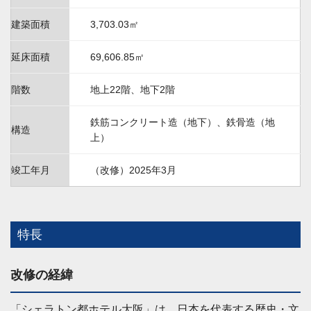
建築面積
3,703.03㎡
延床面積
69,606.85㎡
階数
地上22階、地下2階
鉄筋コンクリート造（地下）、鉄骨造（地
構造
上）
竣工年月
（改修）2025年3月
特長
改修の経緯
「シェラトン都ホテル大阪」は、日本を代表する歴史・文