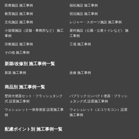
医療施設 施工事例
福祉施設 施工事例
教育施設 施工事例
宿泊施設 施工事例
文化施設 施工事例
レジャー・スポーツ施設 施工事例
小規模施設（店舗・事務所など） 施工
屋外施設（公園・公衆トイレなど） 施
事例
工事例
宗教施設 施工事例
工場 施工事例
その他 施工事例
新築/改修別 施工事例一覧
新築 施工事例
改修 施工事例
商品別 施工事例一覧
壁掛大便器セット・フラッシュタンク
パブリックコンパクト便器・フラッシ
式 設置施工事例
ュタンク式 設置施工事例
ウォシュレット一体形便器 設置施工事
ウォシュレット（エコリモコン）設置
例
施工事例
配慮ポイント別 施工事例一覧