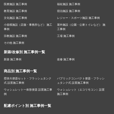
医療施設 施工事例
福祉施設 施工事例
教育施設 施工事例
宿泊施設 施工事例
文化施設 施工事例
レジャー・スポーツ施設 施工事例
小規模施設（店舗・事務所など） 施工
屋外施設（公園・公衆トイレなど） 施
事例
工事例
宗教施設 施工事例
工場 施工事例
その他 施工事例
新築/改修別 施工事例一覧
新築 施工事例
改修 施工事例
商品別 施工事例一覧
壁掛大便器セット・フラッシュタンク
パブリックコンパクト便器・フラッシ
式 設置施工事例
ュタンク式 設置施工事例
ウォシュレット一体形便器 設置施工事
ウォシュレット（エコリモコン）設置
例
施工事例
配慮ポイント別 施工事例一覧