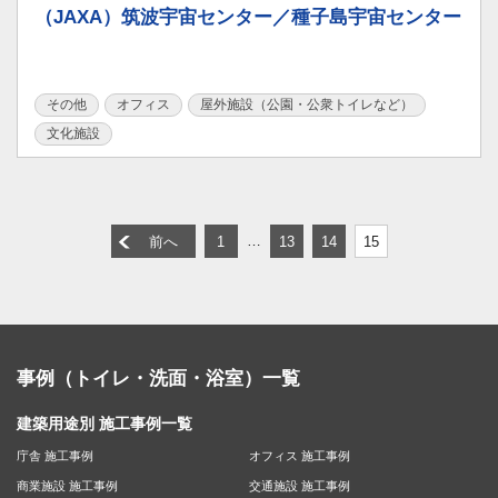
（JAXA）筑波宇宙センター／種子島宇宙センター
その他
オフィス
屋外施設（公園・公衆トイレなど）
文化施設
…
前へ
1
13
14
15
事例（トイレ・洗面・浴室）一覧
建築用途別 施工事例一覧
庁舎 施工事例
オフィス 施工事例
商業施設 施工事例
交通施設 施工事例