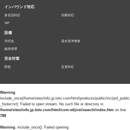
インバウンド対応
多言語対応
宗教対応
VIP
設備
洋式化
温水洗浄便座
維持管理
安全対策
防犯
災害対応
Warning
:
include_once(/home/sites/info.jp.toto.com/html/products/public/inc/prd_public
_footer.txt): Failed to open stream: No such file or directory in
/home/sites/info.jp.toto.com/html/com-et/jirei/search/index.htm
on line
788
Warning
: include_once(): Failed opening