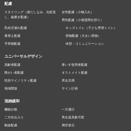
配慮
スタイリング（身だしなみ、化粧直
女性配慮（小物入れ）
し、歯磨き配慮）
男性配慮（小便器間仕切り）
乳幼児連れ配慮
キッズトイレ（子ども専用トイレ）
着替え配慮
荷物配慮（大きい荷物）
手荷物配慮
休憩・コミュニケーション
ユニバーサルデザイン
高齢者配慮
車いす使用者配慮
障がい者配慮
オストメイト配慮
性的マイノリティ配慮
男女共用
地域開放
サイン計画
混雑緩和
機能分散
一方通行
二方向出入り
男女器具数可変
動線配慮
満空表示