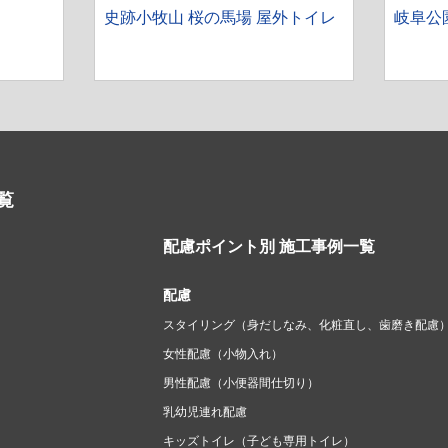
史跡小牧山 桜の馬場 屋外トイレ
岐阜公
覧
配慮ポイント別 施工事例一覧
配慮
スタイリング（身だしなみ、化粧直し、歯磨き配慮
女性配慮（小物入れ）
男性配慮（小便器間仕切り）
乳幼児連れ配慮
キッズトイレ（子ども専用トイレ）