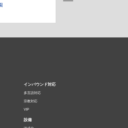
園
2025年日本国際博覧会 休憩所
インバウンド対応
）
多言語対応
宗教対応
VIP
設備