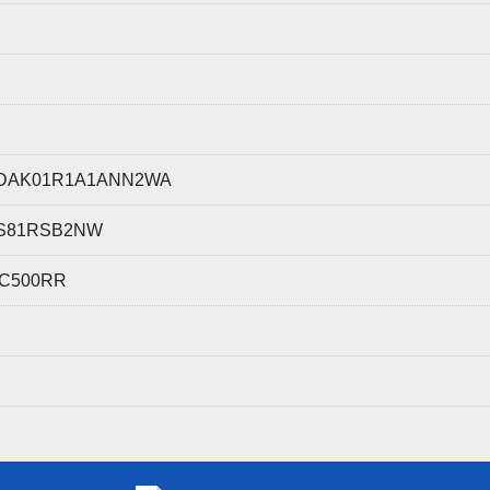
K01R1A1ANN2WA
1RSB2NW
500RR