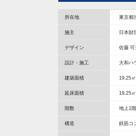
所在地
東京都渋
施主
日本財
デザイン
佐藤 可
設計・施工
大和ハ
建築面積
19.25㎡
延床面積
19.25㎡
階数
地上1
構造
鉄筋コ