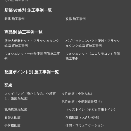
新築/改修別 施工事例一覧
新築 施工事例
改修 施工事例
商品別 施工事例一覧
壁掛大便器セット・フラッシュタンク
パブリックコンパクト便器・フラッシ
式 設置施工事例
ュタンク式 設置施工事例
ウォシュレット一体形便器 設置施工事
ウォシュレット（エコリモコン）設置
例
施工事例
配慮ポイント別 施工事例一覧
配慮
スタイリング（身だしなみ、化粧直
女性配慮（小物入れ）
し、歯磨き配慮）
男性配慮（小便器間仕切り）
乳幼児連れ配慮
キッズトイレ（子ども専用トイレ）
着替え配慮
荷物配慮（大きい荷物）
手荷物配慮
休憩・コミュニケーション