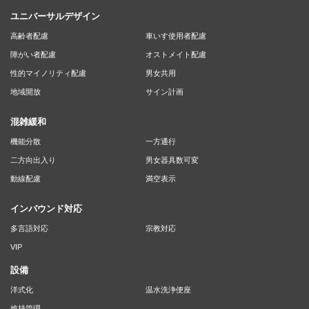
ユニバーサルデザイン
高齢者配慮
車いす使用者配慮
障がい者配慮
オストメイト配慮
性的マイノリティ配慮
男女共用
地域開放
サイン計画
混雑緩和
機能分散
一方通行
二方向出入り
男女器具数可変
動線配慮
満空表示
インバウンド対応
多言語対応
宗教対応
VIP
設備
洋式化
温水洗浄便座
維持管理