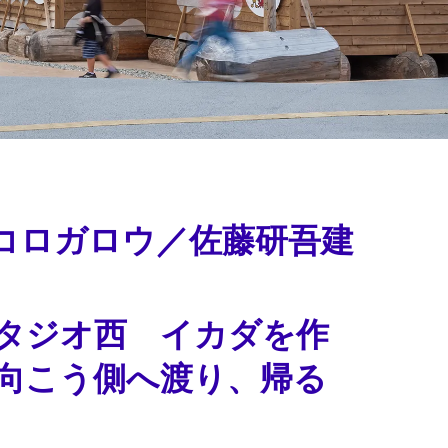
コロガロウ／佐藤研吾建
タジオ西 イカダを作
向こう側へ渡り、帰る