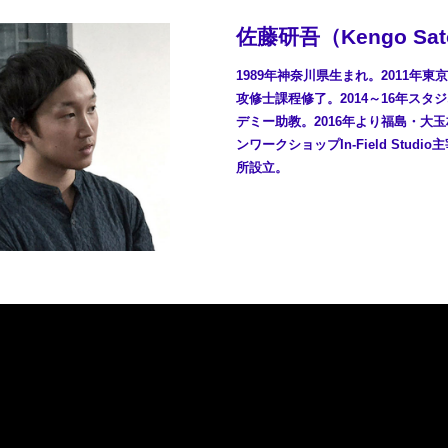
佐藤研吾（Kengo Sa
1989年神奈川県生まれ。2011年
攻修士課程修了。2014～16年スタ
デミー助教。2016年より福島・大
ンワークショップIn-Field Stu
所設立。