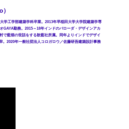
to）
東京大学工学部建築学科卒業。2013年早稲田大学大学院建築学専
ジオGAYA勤務。2015～18年インドのバローダ・デザインアカ
玉村で藍畑の世話をする歓藍社所属。同年よりインドでデザイ
dio主宰。2020年一般社団法人コロガロウ／佐藤研吾建築設計事務