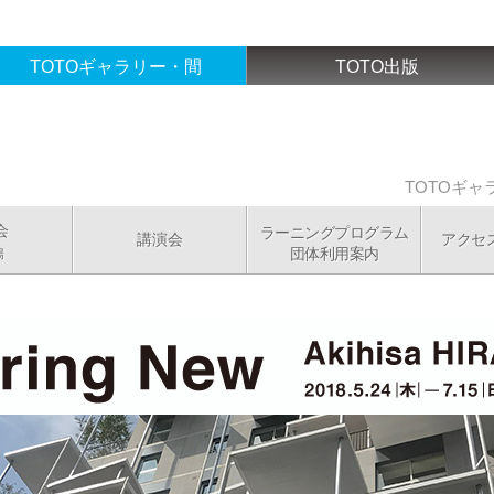
TOTOギャラリー・間
TOTO出版
TOTOギ
会
ラーニングプログラム
講演会
アクセ
団体利用案内
場