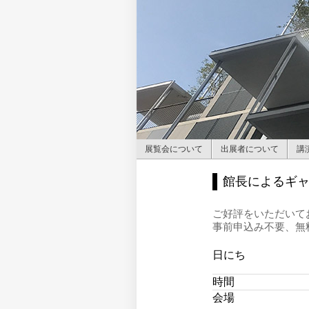
展覧会について
出展者について
講
館長によるギ
ご好評をいただいて
事前申込み不要、無
日にち
時間
会場