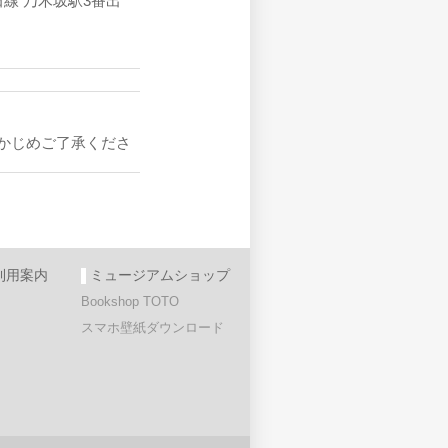
田線 乃木坂駅3番出
かじめご了承くださ
利用案内
ミュージアムショップ
Bookshop TOTO
スマホ壁紙ダウンロード