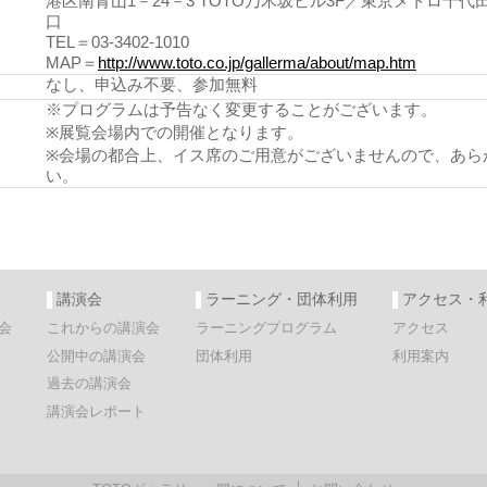
港区南青山1－24－3 TOTO乃木坂ビル3F／東京メトロ千代
口
TEL＝03-3402-1010
MAP＝
http://www.toto.co.jp/gallerma/about/map.htm
なし、申込み不要、参加無料
※プログラムは予告なく変更することがございます。
※展覧会場内での開催となります。
※会場の都合上、イス席のご用意がございませんので、あら
い。
講演会
ラーニング・団体利用
アクセス・
会
これからの講演会
ラーニングプログラム
アクセス
公開中の講演会
団体利用
利用案内
過去の講演会
講演会レポート