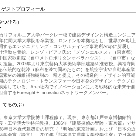
 ゲストプロフィール
みつひろ）
ア
れ。カリフォルニア大学バークレー校で建築デザインと構造エンジニア
6年に同大学大学院を卒業後、ロンドンを本拠地とし、世界の90以上
開するエンジニアリング・コンサルティング事務所Arupに所属し、
計活動を開始。レンゾ・ピアノ氏の「メゾンエルメス」（東京都）
中国家歌劇院（台中メトロポリタンオペラハウス）」（台中市）な
く担当。2007年より東京藝術大学美術学部建築科准教授。興福寺阿
る伝統的な乾漆（麻布を漆で固めたもの）を航空宇宙や自動車産業
端素材の繊維補強樹脂の一種と捉え、その構造的・デザイン的可能
間のテクノロジー・トランスファーや日本発のデザイン・テクノロ
模索している。Arup社内でイノベーションによる戦略的な未来予測
るForesight + Innovationネットワークメンバー。
 てるのぶ）
まれ。東京大学大学院博士課程修了。現在、東京都江戸東京博物館館
授・工学院大学特任教授。1986年『建築探偵の冒険・東京篇』でサ
998年日本近代建築史の研究（『明治の東京計画』および『日本の近
築学会賞（論文）、2001年「熊本県立農業大学校学生寮」で日本建