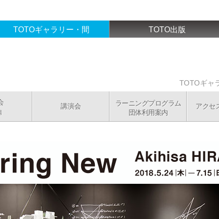
TOTOギャラリー・間
TOTO出版
TOTOギ
会
ラーニングプログラム
講演会
アクセ
団体利用案内
場