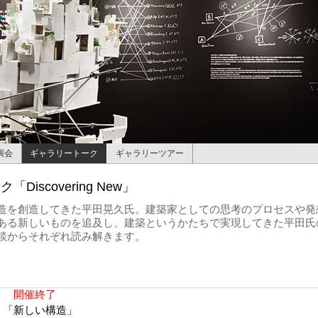
演会
ギャラリートーク
ギャラリーツアー
Discovering New」
造を創造してきた平田晃久氏。建築家としての思考のプロセスや発
ある新しいものを追及し、建築というかたちで実現してきた平田氏
談からそれぞれ読み解きます。
水）
開催終了
 「新しい構造」