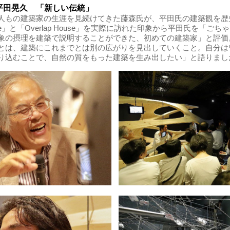
平田晃久 「新しい伝統」
人もの建築家の生涯を見続けてきた藤森氏が、平田氏の建築観を歴
House」と「Overlap House」を実際に訪れた印象から平田氏を「
象の摂理を建築で説明することができた、初めての建築家」と評価
とは、建築にこれまでとは別の広がりを見出していくこと。自分は
り込むことで、自然の質をもった建築を生み出したい」と語りまし