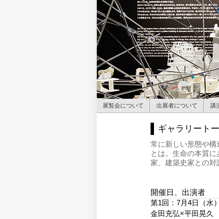
展覧会について
出展者について
講
ギャラリートーク「
常に新しい形態や構
とは。生命の本質に
家、建築史家との対
開催日、出演者
第1回：7月4日（
金田充弘×平田晃久