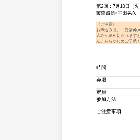
第2回：7月10日（
藤森照信×平田晃久
《ご注意》
お申込みは、「受講券
込みが締め切られますと
ん。あらかじめご了承
時間
会場
定員
参加方法
ご注意事項