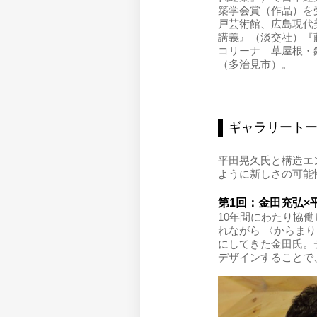
築学会賞（作品）を
戸芸術館、広島現代
講義』（淡交社）『
コリーナ 草屋根・
（多治見市）。
ギャラリート
平田晃久氏と構造エ
ように新しさの可能
第1回：金田充弘×
10年間にわたり協
れながら 〈からま
にしてきた金田氏。
デザインすることで