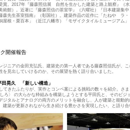
受賞。2017年『藤森照信展 自然を生かした建築と路上観察』（水
美術館）。近著に『藤森照信の茶室学』（六曜社）『日本建築集中
藤森先生茶室指南』（彰国社）。建築作品の近作に「たねや ラ・
銅屋根・栗百本」（近江八幡市）「モザイクタイルミュージアム」
ーク開催報告
ンジニアの金田充弘氏、建築史の第一人者である藤森照信氏が、こ
性を見出していけるのか、その展望を熱く語り合いました。
平田晃久 「新しい構造」
働してきたふたりが、実作とコンペ案による挑戦の数々を紹介。さ
りしろ〉 の大らかな枠組みを構築しようとする平田氏と、そのビジ
デジタルとアナログの両方のメリットを融合し、人が建築と能動的
、建築が更新されながら生き続ける豊かさを実現したい、と語り合