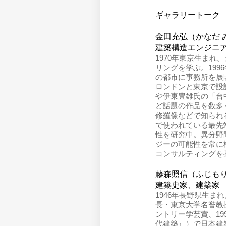
ギャラリートーク
金田充弘（かなだ 
建築構造エンジニ
1970年東京生ま
リングを学ぶ。199
の都市に事務所を展
ロンドンと東京で設
や伊東豊雄氏の「台
ど話題の作品を数多
修羅像などで知られ
で使われている最先
性を研究中。異分野
ジーの可能性を常に
コンサルティングを担当す
藤森照信（ふじもり
建築史家、建築家
1946年長野県生
長・東京大学名誉教
ントリー学芸賞、1
代建築』）で日本建