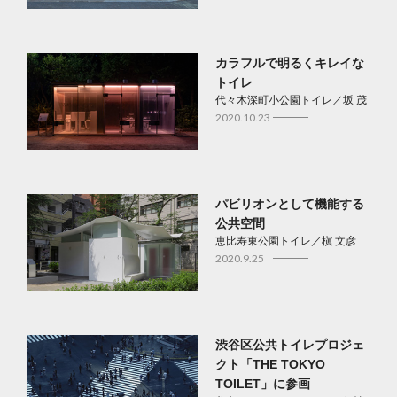
カラフルで明るくキレイな
トイレ
代々木深町小公園トイレ／坂 茂
2020.10.23
パビリオンとして機能する
公共空間
恵比寿東公園トイレ／槇 文彦
2020.9.25
渋谷区公共トイレプロジェ
クト「THE TOKYO
TOILET」に参画