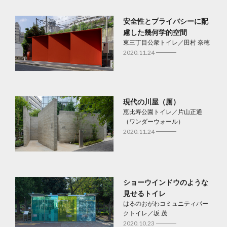
安全性とプライバシーに配
慮した幾何学的空間
東三丁目公衆トイレ／田村 奈穂
2020.11.24
現代の川屋（厠）
恵比寿公園トイレ／片山正通
（ワンダーウォール）
2020.11.24
ショーウインドウのような
見せるトイレ
はるのおがわコミュニティパー
クトイレ／坂 茂
2020.10.23