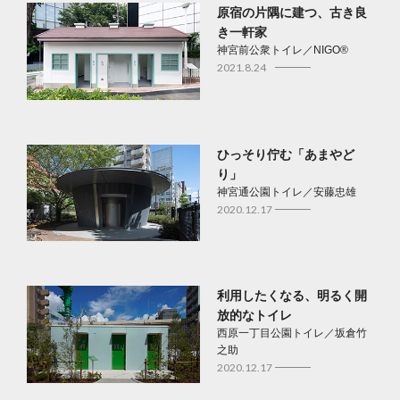
原宿の片隅に建つ、古き良
き一軒家
神宮前公衆トイレ／NIGO®
2021.8.24
ひっそり佇む「あまやど
り」
神宮通公園トイレ／安藤忠雄
2020.12.17
利用したくなる、明るく開
放的なトイレ
西原一丁目公園トイレ／坂倉竹
之助
2020.12.17