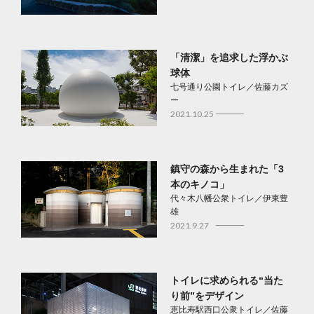
「清潔」を追求した浮かぶ
球体
七号通り公園トイレ／佐藤カズ
ー
2021.10.25
鎮守の森から生まれた「3
本のキノコ」
代々木八幡公衆トイレ／伊東豊
雄
2021.9.27
トイレに求められる“当た
り前”をデザイン
恵比寿駅西口公衆トイレ／佐藤