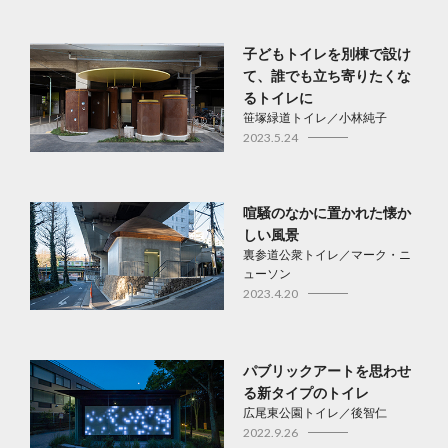
子どもトイレを別棟で設け
て、誰でも立ち寄りたくな
るトイレに
笹塚緑道トイレ／小林純子
2023.5.24
喧騒のなかに置かれた懐か
しい風景
裏参道公衆トイレ／マーク・ニ
ューソン
2023.4.20
パブリックアートを思わせ
る新タイプのトイレ
広尾東公園トイレ／後智仁
2022.9.26