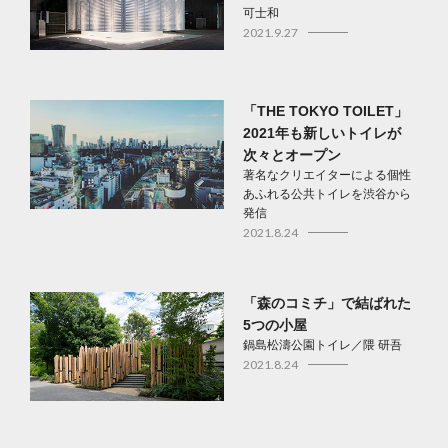
可士和
2021.9.27
「THE TOKYO TOILET」
2021年も新しいトイレが
次々とオープン
著名なクリエイターによる個性
あふれる公共トイレを渋谷から
発信
2021.8.24
「森のコミチ」で結ばれた
5つの小屋
鍋島松濤公園トイレ／隈 研吾
2021.8.24