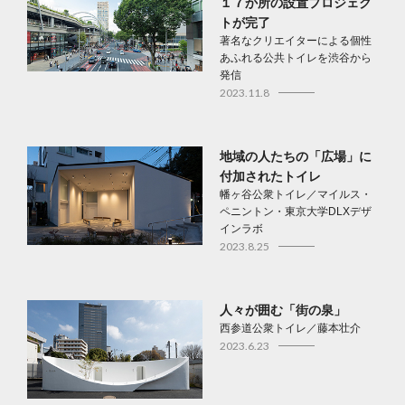
１７か所の設置プロジェク
トが完了
著名なクリエイターによる個性
あふれる公共トイレを渋谷から
発信
2023.11.8
地域の人たちの「広場」に
付加されたトイレ
幡ヶ谷公衆トイレ／マイルス・
ペニントン・東京大学DLXデザ
インラボ
2023.8.25
人々が囲む「街の泉」
西参道公衆トイレ／藤本壮介
2023.6.23