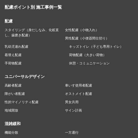
配慮ポイント別 施工事例一覧
配慮
スタイリング（身だしなみ、化粧直
女性配慮（小物入れ）
し、歯磨き配慮）
男性配慮（小便器間仕切り）
乳幼児連れ配慮
キッズトイレ（子ども専用トイレ）
着替え配慮
荷物配慮（大きい荷物）
手荷物配慮
休憩・コミュニケーション
ユニバーサルデザイン
高齢者配慮
車いす使用者配慮
障がい者配慮
オストメイト配慮
性的マイノリティ配慮
男女共用
地域開放
サイン計画
混雑緩和
機能分散
一方通行