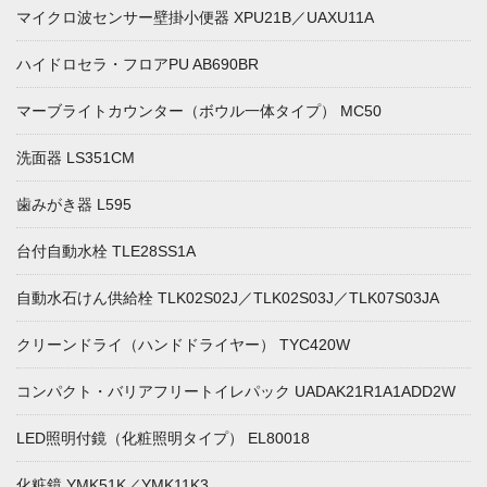
マイクロ波センサー壁掛小便器 XPU21B／UAXU11A
ハイドロセラ・フロアPU AB690BR
マーブライトカウンター（ボウル一体タイプ） MC50
洗面器 LS351CM
歯みがき器 L595
台付自動水栓 TLE28SS1A
自動水石けん供給栓 TLK02S02J／TLK02S03J／TLK07S03JA
クリーンドライ（ハンドドライヤー） TYC420W
コンパクト・バリアフリートイレパック UADAK21R1A1ADD2W
LED照明付鏡（化粧照明タイプ） EL80018
化粧鏡 YMK51K／YMK11K3