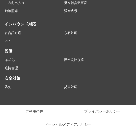
二方向出入り
男女器具数可変
動線配慮
満空表示
インバウンド対応
多言語対応
宗教対応
VIP
設備
洋式化
温水洗浄便座
維持管理
安全対策
防犯
災害対応
ご利用条件
プライバシーポリシー
ソーシャルメディアポリシー