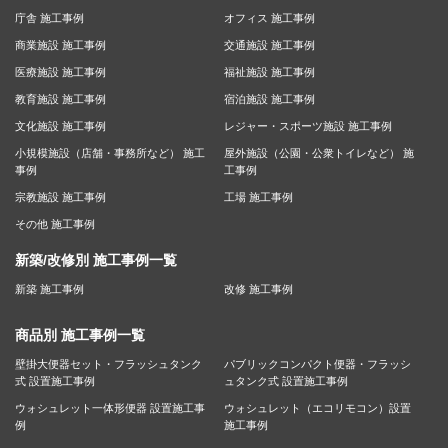
庁舎 施工事例
オフィス 施工事例
商業施設 施工事例
交通施設 施工事例
医療施設 施工事例
福祉施設 施工事例
教育施設 施工事例
宿泊施設 施工事例
文化施設 施工事例
レジャー・スポーツ施設 施工事例
小規模施設（店舗・事務所など） 施工
屋外施設（公園・公衆トイレなど） 施
事例
工事例
宗教施設 施工事例
工場 施工事例
その他 施工事例
新築/改修別 施工事例一覧
新築 施工事例
改修 施工事例
商品別 施工事例一覧
壁掛大便器セット・フラッシュタンク
パブリックコンパクト便器・フラッシ
式 設置施工事例
ュタンク式 設置施工事例
ウォシュレット一体形便器 設置施工事
ウォシュレット（エコリモコン）設置
例
施工事例