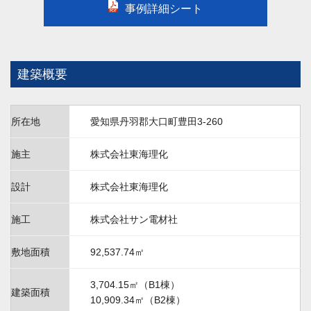
事例詳細シート
建築概要
所在地
愛知県丹羽郡大口町豊田3-260
施主
株式会社東海理化
設計
株式会社東海理化
施工
株式会社サン電材社
敷地面積
92,537.74㎡
3,704.15㎡（B1棟）
建築面積
10,909.34㎡（B2棟）