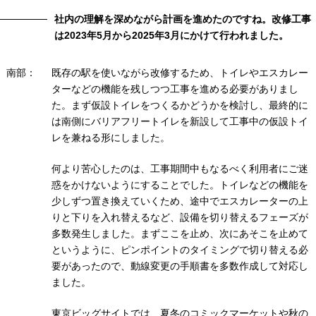
社内の理解を深めながら計画を進めたのですね。改修工事
は2023年5月から2025年3月にかけて行われました。
南部：
既存の駅を使いながら改修するため、トイレやエスカレー
ターなどの機能を残しつつ工事を進める必要がありまし
た。まず仮設トイレをつくるかどうかを検討し、最終的に
は南側にバリアフリートイレを新設して工事中の仮設トイ
レを兼ねる形にしました。
何より苦心したのは、工事期間中もなるべく利用者にご迷
惑をかけないようにすることでした。トイレなどの機能を
少しずつ置き換えていくため、途中でエスカレーターの上
りと下りを入れ替えるなど、設備を切り替えるフェーズが
多数発生しました。まずここを止め、次にあそこを止めて
というように、ピンポイントのタイミングで切り替える必
要があったので、動線変更の手順書を多数作成して対応し
ました。
東京ビッグサイトでは、夏冬のコミックマーケットや秋の