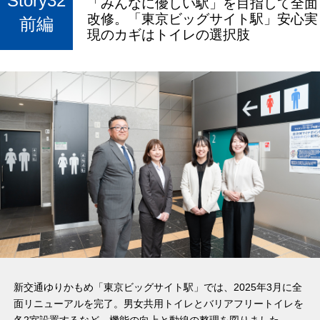
Story32
「みんなに優しい駅」を目指して全面
改修。「東京ビッグサイト駅」安心実
UDを届ける
UDを深めるトップ
空間づくりのポイント
こだわる大人の住まい
前編
現のカギはトイレの選択肢
UDブック
UDを届けるトップ
UD関連データ
コーナー別配慮ポイント
親を思う住まい
ＵＤ配慮の啓発活動
ケーススタディ
介護にやさしい住まい
法令・規格化への提言・情報発信
包装・説明書
人財育成
ショールーム
新交通ゆりかもめ「東京ビッグサイト駅」では、2025年3月に全
面リニューアルを完了。男女共用トイレとバリアフリートイレを