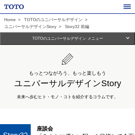
Home
TOTOのユニバーサルデザイン
ユニバーサルデザインStory
Story32 前編
TOTOのユニバーサルデザイン メニュー
TOTOの
ユニバーサル
デザイン
TOTOのUD
もっとつながろう、もっと楽しもう
UDでできること
ユニバーサルデザインStory
住まいのUD
UDでできることトップ
未来へ歩むヒト・モノ・コトを紹介するコラムです。
パブリックのUD
住まいのUDトップ
とりくみの歴史
コラム
パブリックのUDトップ
二人の時間を楽しむ住まい
座談会
UDを深める
みんなのホンネ
子どもと暮らす住まい