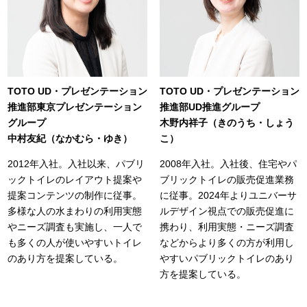
TOTO UD・プレゼンテーション
TOTO UD・プレゼンテーション
推進部東京プレゼンテーション
推進部UD推進グループ
グループ
木野内祥子（きのうち・しょう
中村友紀（なかむら・ゆき）
こ）
2012年入社。入社以来、パブリ
2008年入社。入社後、住宅やパ
ックトイレのレイアウト提案や
ブリックトイレの販売促進業務
提案コンテンツの制作に従事。
に従事。2024年よりユニバーサ
多様な人の水まわりの利用実態
ルデザイン視点での販売促進に
やニーズ調査も実施し、一人で
携わり、利用実態・ニーズ調査
も多くの人が使いやすいトイレ
などからより多くの方が利用し
のあり方を提案している。
やすいパブリックトイレのあり
方を提案している。