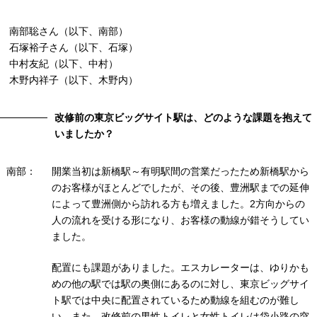
南部聡さん（以下、南部）
石塚裕子さん（以下、石塚）
中村友紀（以下、中村）
木野内祥子（以下、木野内）
改修前の東京ビッグサイト駅は、どのような課題を抱えて
いましたか？
南部：
開業当初は新橋駅～有明駅間の営業だったため新橋駅から
のお客様がほとんどでしたが、その後、豊洲駅までの延伸
によって豊洲側から訪れる方も増えました。2方向からの
人の流れを受ける形になり、お客様の動線が錯そうしてい
ました。
配置にも課題がありました。エスカレーターは、ゆりかも
めの他の駅では駅の奥側にあるのに対し、東京ビッグサイ
ト駅では中央に配置されているため動線を組むのが難し
い。また、改修前の男性トイレと女性トイレは袋小路の突