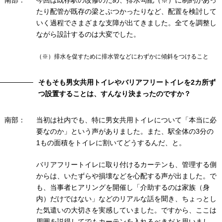
南部：
今回は既存駅の改修のため、排水勾配（※）に制約があっ
たり配管が既存の梁とぶつかったりなど、配置を検討して
いく過程でさまざまな支障が出てきました。全てを調整し
ながら設計するのは大変でした。
（※）排水を促すために排水管などにわずかに傾斜をつけること
そもそも男女共用トイレやバリアフリートイレを2カ所ず
つ設置することは、すんなり決まったのですか？
南部：
当初は社内でも、特に男女共用トイレについて「本当に必
要なのか」という声がありました。また、駅全体の3分の
1もの面積をトイレに割いてどうするんだ、と。
バリアフリートイレに取り付けるカーテンも、管理する側
からは、いたずらや損壊などを心配する声が出ました。で
も、当事者ヒアリングを開催し「介助するのは家族（身
内）だけではない」などのリアルな話を聞き、ちょっとし
た気遣いの大切さを実感していました。ですから、ここは
周囲を説得してでもカーテンを入れるべきだと思いまし