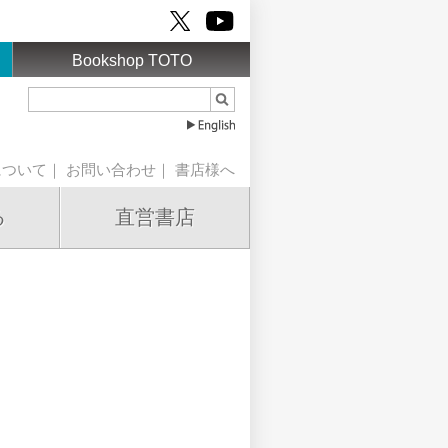
Bookshop TOTO
について
｜
お問い合わせ
｜
書店様へ
る
直営書店