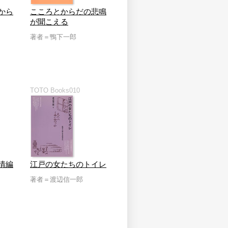
から
こころとからだの悲鳴
が聞こえる
著者＝鴨下一郎
TOTO Books010
情編
江戸の女たちのトイレ
著者＝渡辺信一郎