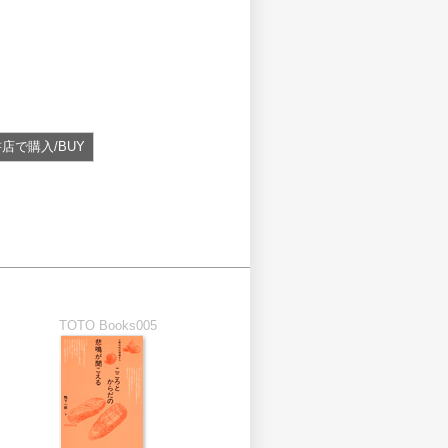
店で購入/BUY
TOTO Books005