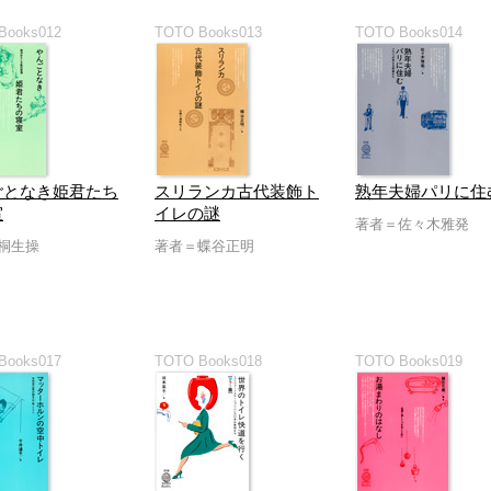
Books012
TOTO Books013
TOTO Books014
ごとなき姫君たち
スリランカ古代装飾ト
熟年夫婦パリに住
室
イレの謎
著者＝佐々木雅発
桐生操
著者＝蝶谷正明
Books017
TOTO Books018
TOTO Books019