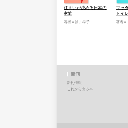
住まいが決める日本の
マッ
家族
トイ
著者＝袖井孝子
著者＝
新刊情報
これから出る本