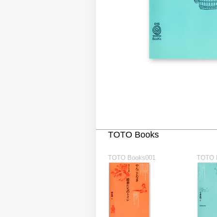
TOTO Books
TOTO Books001
TOTO 