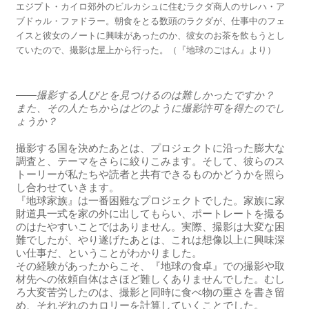
エジプト・カイロ郊外のビルカシュに住むラクダ商人のサレハ・ア
ブドゥル・ファドラー。朝食をとる数頭のラクダが、仕事中のフェ
イスと彼女のノートに興味があったのか、彼女のお茶を飲もうとし
ていたので、撮影は屋上から行った。（『地球のごはん』より）
――撮影する人びとを見つけるのは難しかったですか？
また、その人たちからはどのように撮影許可を得たのでし
ょうか？
撮影する国を決めたあとは、プロジェクトに沿った膨大な
調査と、テーマをさらに絞りこみます。そして、彼らのス
トーリーが私たちや読者と共有できるものかどうかを照ら
し合わせていきます。
『地球家族』は一番困難なプロジェクトでした。家族に家
財道具一式を家の外に出してもらい、ポートレートを撮る
のはたやすいことではありません。実際、撮影は大変な困
難でしたが、やり遂げたあとは、これは想像以上に興味深
い仕事だ、ということがわかりました。
その経験があったからこそ、『地球の食卓』での撮影や取
材先への依頼自体はさほど難しくありませんでした。むし
ろ大変苦労したのは、撮影と同時に食べ物の重さを書き留
め、それぞれのカロリーを計算していくことでした。