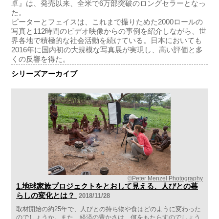
卓』は、発売以来、全米で6万部突破のロングセラーとなっ
た。
ピーターとフェイスは、これまで撮りためた2000ロールの
写真と112時間のビデオ映像からの事例を紹介しながら、世
界各地で積極的な社会活動を続けている。日本においても
2016年に国内初の大規模な写真展が実現し、高い評価と多
くの反響を得た。
シリーズアーカイブ
©Peter Menzel Photography
1.地球家族プロジェクトをとおして見える、人びとの暮
らしの変化とは？
2018/11/28
取材開始の約25年で、人びとの持ち物や食はどのように変わった
のでしょうか。また、経済の豊かさは、何をもたらすのでしょう