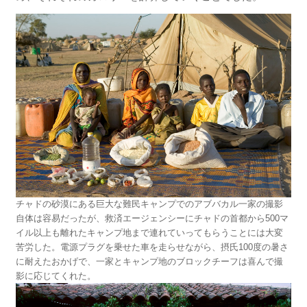
チャドの砂漠にある巨大な難民キャンプでのアブバカル一家の撮影
自体は容易だったが、救済エージェンシーにチャドの首都から500マ
イル以上も離れたキャンプ地まで連れていってもらうことには大変
苦労した。電源プラグを乗せた車を走らせながら、摂氏100度の暑さ
に耐えたおかげで、一家とキャンプ地のブロックチーフは喜んで撮
影に応じてくれた。