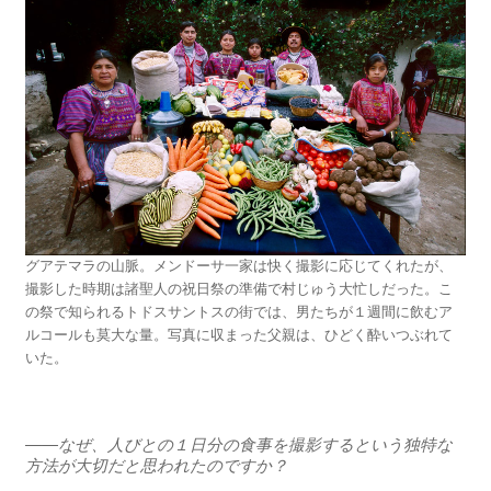
グアテマラの山脈。メンドーサ一家は快く撮影に応じてくれたが、
撮影した時期は諸聖人の祝日祭の準備で村じゅう大忙しだった。こ
の祭で知られるトドスサントスの街では、男たちが１週間に飲むア
ルコールも莫大な量。写真に収まった父親は、ひどく酔いつぶれて
いた。
――なぜ、人びとの１日分の食事を撮影するという独特な
方法が大切だと思われたのですか？