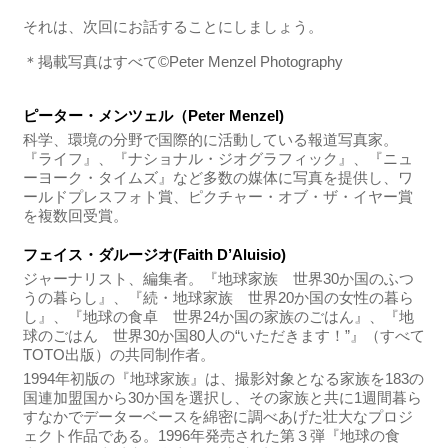
それは、次回にお話することにしましょう。
＊掲載写真はすべて©Peter Menzel Photography
ピーター・メンツェル（Peter Menzel)
科学、環境の分野で国際的に活動している報道写真家。
『ライフ』、『ナショナル・ジオグラフィック』、『ニュ
ーヨーク・タイムズ』など多数の媒体に写真を提供し、ワ
ールドプレスフォト賞、ピクチャー・オブ・ザ・イヤー賞
を複数回受賞。
フェイス・ダルージオ(Faith D’Aluisio)
ジャーナリスト、編集者。『地球家族 世界30か国のふつ
うの暮らし』、『続・地球家族 世界20か国の女性の暮ら
し』、『地球の食卓 世界24か国の家族のごはん』、『地
球のごはん 世界30か国80人の“いただきます！”』（すべて
TOTO出版）の共同制作者。
1994年初版の『地球家族』は、撮影対象となる家族を183の
国連加盟国から30か国を選択し、その家族と共に1週間暮ら
すなかでデーターベースを綿密に調べあげた壮大なプロジ
ェクト作品である。1996年発売された第３弾『地球の食