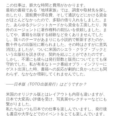
この仕事は、膨大な時間と費用がかかります。
最初の書籍である『地球家族』では、調査や取材先を探し
出したり、渡航費や滞在費、そして通訳などにかける資金
がほとんどなかったので、多額の借り入れをしました。ま
た、あらゆるクレジットカードから資金を工面したり、海
外のエージェントに著作権料の前払いを依頼しました。ま
してや、書籍を出版する経験など全くありませんでした
し、我々のテーマがあまりにも小説的で斬新すぎたのか、
数十件もの出版社に断られました。その時はさすがに意気
消沈しましたが、ついに米国のシエラ・クラブ・ブックと
いう出版社を説き伏せ、契約を結ぶことができたのです。
しかし、不運にも彼らは発行部数と販売についてとても保
守的でした。私が有名なトーク番組オプラ・インフリーに
ゲスト出演した時、書籍への反応が劇的に良かったにも関
わらず、なかなか増刷してくれませんでした。
――日本版（TOTO出版発行）はどうですか？
米国のオリジナル版とはレイアウトも内容も違いますが、
日本で大変高い評価を受け、写真展やレクチャーなどにも
繋がりました。
私たちはいつも日本での仕事を楽しんでいますし、発行後
も書店や大学などでのイベントをとても楽しんでいます。