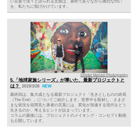
い言葉で淡々と語られる文面は、寡黙でありながら痛烈な問い
を、私たちに投げかけています。
©Peter Menzel Photography
5.「地球家族シリーズ」が導いた、最新プロジェクトと
は？
2019/3/28
NEW
最終回は、集大成となる最新プロジェクト「生きとしものの終焉
（The End）」についてご紹介します。世界中を取材し、さまざ
まな状況を垣間見た著者の言葉には、変化が加速する現代をどう
生きるのか、考えるヒントが詰まっています。
コラムの最後には、プロジェクトのメイキング・コンセプト動画
も公開しています。