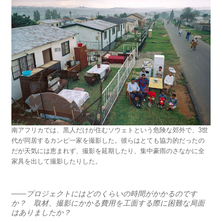
南アフリカでは、黒人だけが住むソウェトという危険な郊外で、3世
代が同居するカンピ一家を撮影した。彼らはとても協力的だったの
だが天気には恵まれず、撮影を延期したり、集中豪雨のさなかに全
家具を出して撮影したりした。
――プロジェクトにはどのくらいの時間がかかるのです
か？ 取材、撮影にかかる費用を工面する際に困難な局面
はありましたか？