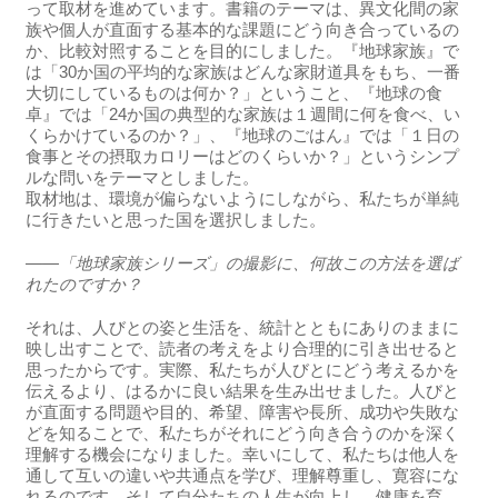
って取材を進めています。書籍のテーマは、異文化間の家
族や個人が直面する基本的な課題にどう向き合っているの
か、比較対照することを目的にしました。『地球家族』で
は「30か国の平均的な家族はどんな家財道具をもち、一番
大切にしているものは何か？」ということ、『地球の食
卓』では「24か国の典型的な家族は１週間に何を食べ、い
くらかけているのか？」、『地球のごはん』では「１日の
食事とその摂取カロリーはどのくらいか？」というシンプ
ルな問いをテーマとしました。
取材地は、環境が偏らないようにしながら、私たちが単純
に行きたいと思った国を選択しました。
――「地球家族シリーズ」の撮影に、何故この方法を選ば
れたのですか？
それは、人びとの姿と生活を、統計とともにありのままに
映し出すことで、読者の考えをより合理的に引き出せると
思ったからです。実際、私たちが人びとにどう考えるかを
伝えるより、はるかに良い結果を生み出せました。人びと
が直面する問題や目的、希望、障害や長所、成功や失敗な
どを知ることで、私たちがそれにどう向き合うのかを深く
理解する機会になりました。幸いにして、私たちは他人を
通して互いの違いや共通点を学び、理解尊重し、寛容にな
れるのです。そして自分たちの人生が向上し、健康を育