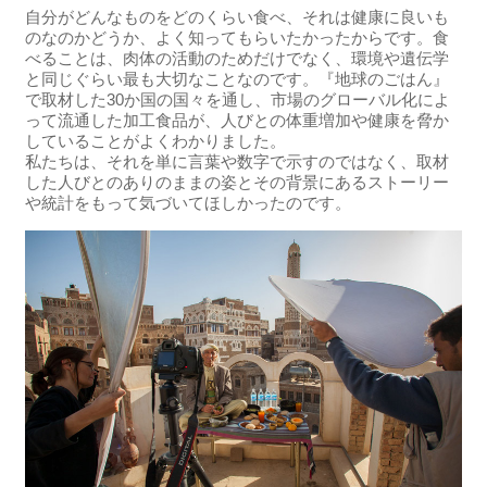
自分がどんなものをどのくらい食べ、それは健康に良いも
のなのかどうか、よく知ってもらいたかったからです。食
べることは、肉体の活動のためだけでなく、環境や遺伝学
と同じぐらい最も大切なことなのです。『地球のごはん』
で取材した30か国の国々を通し、市場のグローバル化によ
って流通した加工食品が、人びとの体重増加や健康を脅か
していることがよくわかりました。
私たちは、それを単に言葉や数字で示すのではなく、取材
した人びとのありのままの姿とその背景にあるストーリー
や統計をもって気づいてほしかったのです。