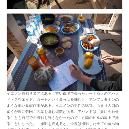
イエメン首都サヌアにある、古い市場で会ったカート商人のアハメ
ド・スウエイド。カートという葉っぱを噛むと、アンフェタミンの
ような弱い覚醒作用がある。イエメンの男性の90%、つまり人口の
多くが週に数回この葉を噛む習慣がある。アハメドは、妻に会わせ
ることも自宅での撮影も許さなかったので、近隣のビルの屋上で撮
ることになった。 撮影を終えると、今度は撮影した全ての食べ物