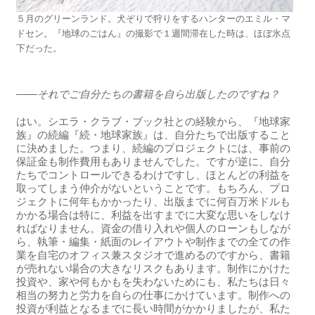
５月のグリーンランド。犬ぞりで狩りをするハンターのエミル・マ
ドセン。『地球のごはん』の撮影で１週間滞在した時は、ほぼ氷点
下だった。
――それでご自分たちの書籍を自ら出版したのですね？
はい。シエラ・クラブ・ブック社との経験から、『地球家
族』の続編『続・地球家族』は、自分たちで出版すること
に決めました。つまり、続編のプロジェクトには、事前の
保証金も制作費用もありませんでした。ですが逆に、自分
たちでコントロールできるわけですし、ほとんどの利益を
取ってしまう仲介がないということです。もちろん、プロ
ジェクトに何年もかかったり、出版までに何百万米ドルも
かかる場合は特に、利益を出すまでに大変な思いをしなけ
ればなりません。資金の借り入れや個人のローンもしなが
ら、執筆・編集・紙面のレイアウトや制作までの全ての作
業を自宅のオフィス兼スタジオで進めるのですから、書籍
が売れない場合の大きなリスクもあります。制作にかけた
投資や、家や何もかもを失わないためにも、私たちは日々
相当の努力と労力を自らの仕事にかけています。制作への
投資が利益となるまでに長い時間がかかりましたが、私た