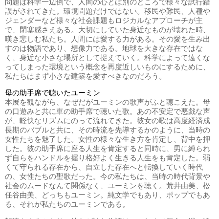
問題は科学一辺倒で、人間の心とは別のところで様々な試行錯
誤がされてきた。環境問題だけではない。移民や難民、人種や
ジェンダーなど様々な社会課題もロジカルなアプローチが主
で、閉塞感さえある。大切にしていた身近なものが壊れた時、
嘆き悲しむ私たち。人間には愛する力がある。その愛を生み出
すのは物語であり、想像力である。地球を大きな存在ではな
く、身近な小さな場所として捉えていく。科学によって遠くな
ってしまった環境という概念を再度近しいものにするために、
私たちはまず小さな建築を愛すべきなのだろう。
母の助手席で聴いたユーミン
本展を観ながら、なぜだがユーミンの歌声がふと聴こえた。母
の口遊みと共に車の助手席で聴いた歌。あの不安定で悪戯な声
が、軽快なリズムにのって流れてきた。彼女の歌は高度経済成
長期のバブルと共に、その時流を先導するかのように、当時の
女性たちを魅了した。女性の様々な生き方を肯定し、背中を押
した。彼の助手席に座る人生を肯定すると同時に、男に縛られ
ず自らをハンドルを握り格好よく生きる人生をも肯定した。弱
くて守られる存在から、自立した存在へと転換していく時代
の、女性たちの聖歌だった。今の私たちは、当時の時代背景や
社会のムードなんて関係なく、ユーミンを聴く。荒井由美、松
任谷由美、どっちもユーミン。純文学でもあり、ポップでもあ
る、それが私たちのユーミンである。