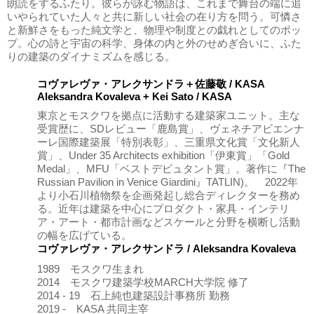
朗読をするふたり。彼らが詠む物語は、これまで舞台の端に追
いやられていた人々と共に新しい社会の在り方を問う。可憐さ
と新鮮さをもった純文学と、物理や制度との戯れとしてのポッ
プ。心の詩と宇宙の科学、身体の内と外のせめぎ合いに、ふた
りの建築のダイナミズムを感じる。
コヴァレヴァ・アレクサンドラ＋佐藤敬 / KASA
Aleksandra Kovaleva + Kei Sato / KASA
東京とモスクワを拠点に活動する建築家ユニット。主な
受賞歴に、SDレビュー「鹿島賞」、ヴェネチアビエンナ
ーレ国際建築展「特別表彰」、三重県文化賞「文化新人
賞」、Under 35 Architects exhibition「伊東賞」「Gold
Medal」、MFU「ベストデビュタント賞」。著作に『The
Russian Pavilion in Venice Giardini』TATLIN)。 2022年
より小石川植物祭を企画発起し総合ディレクターを務め
る。近年は建築を中心にプロダクト・家具・インテリ
ア・アート・都市計画などスケールと分野を横断し活動
の幅を広げている。
コヴァレヴァ・アレクサンドラ / Aleksandra Kovaleva
1989 モスクワ生まれ
2014 モスクワ建築学校MARCH大学院 修了
2014 - 19 石上純也建築設計事務所 勤務
2019 - KASA 共同主宰