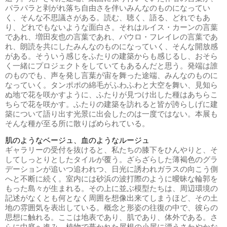
パラパラと剥がれ落ち自由さを伴いみんなのものになってい
く、そんな不思議さがある。読む、聴く、語る、どれでもあ
り、どれでもないような面白さ。それはルイス・カーンの言葉
であれ、増田友也の言葉であれ、パウロ・フレイレの言葉であ
れ、朗読を共にしたみんなのものになっていく、そんな開放感
がある。そういう感じをふたりの建築からも感じるし、おそら
く一緒にプロジェクトをしていてもあるんだと思う。発端は誰
のものでも、声を発し言葉が宙を舞った途端、みんなのものに
なっていく。タンポポの綿毛がふわふわと大空を舞い、見知ら
ぬ地で花を咲かすように、ふたりが見つけ出した種はあちらこ
ちらで花を咲かす。ふたりの建築を訪れると皆が誇らしげに建
築について語り出す光景に出会したのは一度ではない。本展も
そんな種が至る所に散りばめられている。
肌のようなベージュ、血のようなルージュ
ギャラリーの受付を抜けると、私たちの膝下をひんやりと、そ
してしっとりとしたタイルが覆う。ざらざらした薄褐色のグラ
デーションが追いつ追われつ、日光に誘われガラスの向こう側
へと不断に続く。室内には砂浜の波打際のように曖昧な輪郭を
もった島々が生まれる。その上に並ぶ模型たちは、周辺環境の
記述がなくとも何となく周囲を想像出来てしまうほど、その土
地の雰囲気を表出している。概念と形姿の往復の中で、彼らの
思想に触れる。ここは地表であり、肌であり、体外である。さ