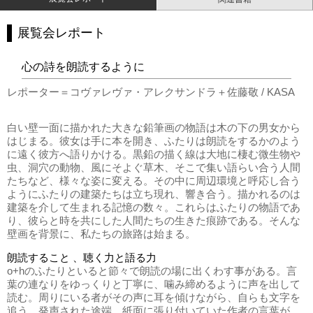
展覧会レポート
心の詩を朗読するように
レポーター＝コヴァレヴァ・アレクサンドラ＋佐藤敬 / KASA
白い壁一面に描かれた大きな鉛筆画の物語は木の下の男女から
はじまる。彼女は手に本を開き、ふたりは朗読をするかのよう
に遠く彼方へ語りかける。黒鉛の描く線は大地に棲む微生物や
虫、洞穴の動物、風にそよぐ草木、そこで集い語らい合う人間
たちなど、様々な姿に変える。その中に周辺環境と呼応し合う
ようにふたりの建築たちは立ち現れ、響き合う。描かれるのは
建築を介して生まれる記憶の数々。これらはふたりの物語であ
り、彼らと時を共にした人間たちの生きた痕跡である。そんな
壁画を背景に、私たちの旅路は始まる。
朗読すること 、聴く力と語る力
o+hのふたりといると節々で朗読の場に出くわす事がある。言
葉の連なりをゆっくりと丁寧に、噛み締めるように声を出して
読む。周りにいる者がその声に耳を傾けながら、自らも文字を
追う。発声された途端、紙面に張り付いていた作者の言葉が、