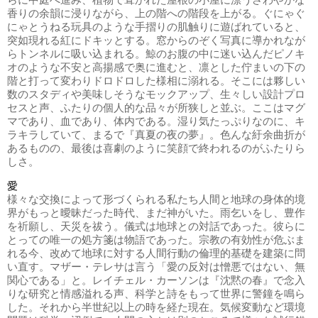
らに中庭へ進み、植物で葺かれた屋根の小屋に漂うさわやかな
香りの余韻に浸りながら、上の階への階段を上がる。ぐにゃぐ
にゃとうねる玩具のような手摺りの肌触りに遊ばれていると、
突如現れる紅にドキッとする。窓からのぞく写真に導かれなが
らトンネルに吸い込まれる。鯨のお腹の中に迷い込んだピノキ
オのような不安と高揚感で奥に進むと、凛とした佇まいの下の
階と打って変わりドロドロした様相に溺れる。そこには夥しい
数のスタディや美味しそうなモックアップ、生々しい設計プロ
セスと声、ふたりの個人的な品々が所狭しと並ぶ。ここはマグ
マであり、血であり、体内である。湿り気たっぷりなのに、キ
ラキラしていて、まるで『真夏の夜の夢』。色んな紆余曲折が
あるものの、最後は喜劇のように笑顔で終われるのがふたりら
しさ。
愛
様々な交換によって形づくられる私たち人間と地球の身体的境
界がもっと曖昧だった時代、まだ神がいた。雨乞いをし、豊作
を祈願し、天災を祓う。儀式は地球との対話であった。彼らに
とっての唯一の処方箋は物語であった。宗教の有効性が危ぶま
れる今、改めて地球に対する人間行動の倫理的基礎を建築に問
い直す。マザー・テレサは言う「愛の反対は憎悪ではない、無
関心である」と。レイチェル・カーソンは『沈黙の春』で念入
りな研究と情感溢れる声、科学と詩をもって世界に警鐘を鳴ら
した。それから半世紀以上の時を経た現在。気候変動など環境