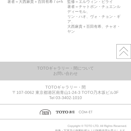
著者＝大西麻貴＋百田有希 / o+h
監修＝エルウィン・ビライ
著者＝チャトポン・チュエンル
ディーモル、
リン・ハオ、ヴォ・チョン・ギ
ア、
大西麻貴＋百田有希、チャオ・
ヤン
TOTOギャラリー・間について
お問い合わせ
TOTOギャラリー・間
〒107-0062 東京都港区南青山1-24-3 TOTO乃木坂ビル3F
Tel 03-3402-1010
Copyright © TOTO LTD. All Rights Reserved.
画像・写真等の無断転載および無断使用を禁止します。