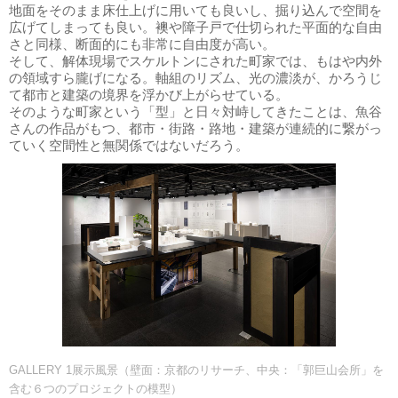
地面をそのまま床仕上げに用いても良いし、掘り込んで空間を
広げてしまっても良い。襖や障子戸で仕切られた平面的な自由
さと同様、断面的にも非常に自由度が高い。
そして、解体現場でスケルトンにされた町家では、もはや内外
の領域すら朧げになる。軸組のリズム、光の濃淡が、かろうじ
て都市と建築の境界を浮かび上がらせている。
そのような町家という「型」と日々対峙してきたことは、魚谷
さんの作品がもつ、都市・街路・路地・建築が連続的に繋がっ
ていく空間性と無関係ではないだろう。
GALLERY 1展示風景（壁面：京都のリサーチ、中央：「郭巨山会所」を
含む６つのプロジェクトの模型）