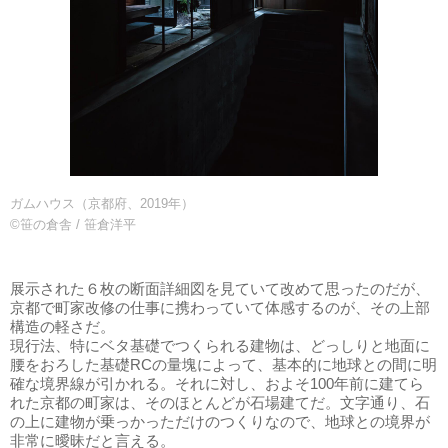
ガムハウス（京都府、2019年）
©笹の倉舎 / 笹倉洋平
展示された６枚の断面詳細図を見ていて改めて思ったのだが、
京都で町家改修の仕事に携わっていて体感するのが、その上部
構造の軽さだ。
現行法、特にベタ基礎でつくられる建物は、どっしりと地面に
腰をおろした基礎RCの量塊によって、基本的に地球との間に明
確な境界線が引かれる。それに対し、およそ100年前に建てら
れた京都の町家は、そのほとんどが石場建てだ。文字通り、石
の上に建物が乗っかっただけのつくりなので、地球との境界が
非常に曖昧だと言える。