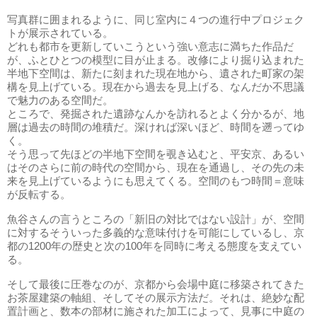
写真群に囲まれるように、同じ室内に４つの進行中プロジェク
トが展示されている。
どれも都市を更新していこうという強い意志に満ちた作品だ
が、ふとひとつの模型に目が止まる。改修により掘り込まれた
半地下空間は、新たに刻まれた現在地から、遺された町家の架
構を見上げている。現在から過去を見上げる、なんだか不思議
で魅力のある空間だ。
ところで、発掘された遺跡なんかを訪れるとよく分かるが、地
層は過去の時間の堆積だ。深ければ深いほど、時間を遡ってゆ
く。
そう思って先ほどの半地下空間を覗き込むと、平安京、あるい
はそのさらに前の時代の空間から、現在を通過し、その先の未
来を見上げているようにも思えてくる。空間のもつ時間＝意味
が反転する。
魚谷さんの言うところの「新旧の対比ではない設計」が、空間
に対するそういった多義的な意味付けを可能にしているし、京
都の1200年の歴史と次の100年を同時に考える態度を支えてい
る。
そして最後に圧巻なのが、京都から会場中庭に移築されてきた
お茶屋建築の軸組、そしてその展示方法だ。それは、絶妙な配
置計画と、数本の部材に施された加工によって、見事に中庭の