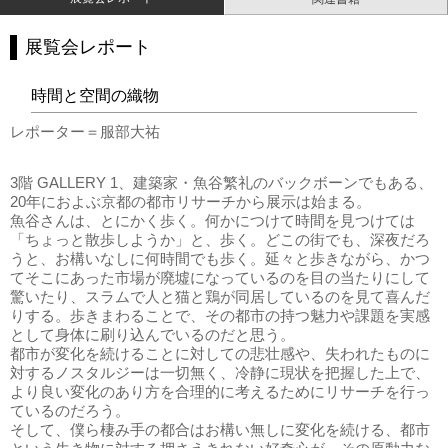
展覧会レポート
時間と空間の織物
レポーター＝服部大祐
3階 GALLERY 1、建築家・魚谷繁礼のバックボーンでもある、
20年におよぶ京都の都市リサーチから展示は始まる。
魚谷さんは、とにかく歩く。何かにつけて時間を見つけては
「ちょっと散歩しようか」と、歩く。どこの街でも、深夜だろ
うと、お構いなしに何時間でも歩く。延々と歩きながら、かつ
てそこにあった市場が廃墟になっているのを目の当たりにして
驚いたり、スラムで人と猫と鶏が同居しているのを見て喜んだ
りする。歩きまわることで、その都市の持つ魅力や課題を実感
として身体に刷り込んでいるのだと思う。
都市が変化を続けることに対しての悲壮感や、失われたものに
対するノスタルジーは一切無く、冷静に現状を把握した上で、
より良い変化のあり方を合理的に考えるためにリサーチを行っ
ているのだろう。
そして、僕ら棲み手の都合はお構い無しに変化を続ける、都市