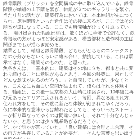
鉄骨階段（ブリッジ）を空間構成の中に取り込んでいる。鉄骨
階段が軸組の上下階を繋ぎ、軸組が２つのギャラリーを繋ぐ。
当たり前の話だが、建築行為においては、本来軸組が先につく
られ、床や階段といった造作はその後に来るが、ここではその
順番が逆になっている。ここでも時間軸がひっくり返ってい
る。 曝け出された軸組部材は、驚くほどに華奢で心許なく、鉄
骨階段の方がよっぽど安定感がある。構造部材と造作材の主従
関係までもが揺らぎ始める。
結果として、軸組と鉄骨階段、どちらがどちらのコンテクスト
なのか分からないくらいに絡み合い、拮抗している。これは展
示ではなく、建築そのものだ、と思った。
魚谷さんは、「基本的に、建築はその場に立ち、都市と共に変
わり続けることに意味があると思う。今回の移築に、果たして
どんな意味があるのだろう。」と自問していたが、少なくと
も、こんなにも面白い空間が生まれて、僕らはそれを体験す
る。軸組は、この後一旦京都の大山崎に移築され、10年後に再
び元あったエリアに戻されるという。毎回、異なる組まれ方、
使われ方をして、その度に新たな体験が刻まれてゆくだろう。
仮に本来的な意味からは離れたとしても、そういったストーリ
ーが折り重なってゆくのは間違い無いし、それで十分なんじゃ
ないか、と思うのは少々乱暴過ぎるだろうか。
どこかで誰かが言っていた。「良い建築には合理と非合理、そ
の両方が共存していることが必要だ。」そんな言葉を思い出す