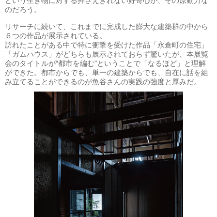
という生き物に対する押さえきれない好奇心が、その原動力な
のだろう。
リサーチに続いて、これまでに完成した膨大な建築群の中から
６つの作品が展示されている。
訪れたことがある中で特に衝撃を受けた作品「永倉町の住宅」
「ガムハウス」がどちらも展示されておらず驚いたが、本展覧
会のタイトルが“都市を編む”ということで「なるほど」と理解
ができた。都市からでも、単一の建築からでも、自在に話を組
み立てることができるのが魚谷さんの実践の強度と厚みだ。