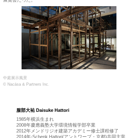
展覧会だった。
中庭展示風景
© Nacása & Partners Inc.
服部大祐 Daisuke Hattori
1985年横浜生まれ
2008年慶應義塾大学環境情報学部卒業
2012年メンドリジオ建築アカデミー修士課程修了
2014年-Schenk Hattori(アントワープ・京都)共同主宰