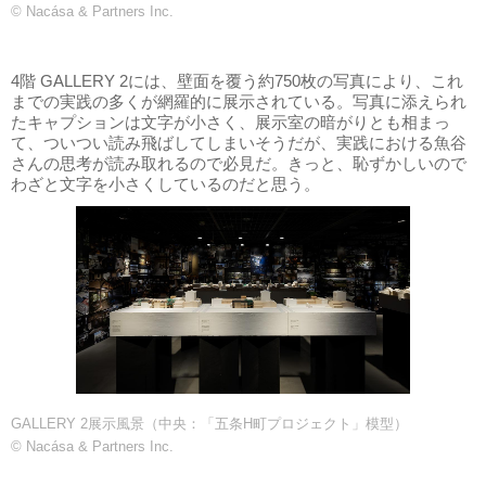
© Nacása & Partners Inc.
4階 GALLERY 2には、壁面を覆う約750枚の写真により、これ
までの実践の多くが網羅的に展示されている。写真に添えられ
たキャプションは文字が小さく、展示室の暗がりとも相まっ
て、ついつい読み飛ばしてしまいそうだが、実践における魚谷
さんの思考が読み取れるので必見だ。きっと、恥ずかしいので
わざと文字を小さくしているのだと思う。
GALLERY 2展示風景（中央：「五条H町プロジェクト」模型）
© Nacása & Partners Inc.