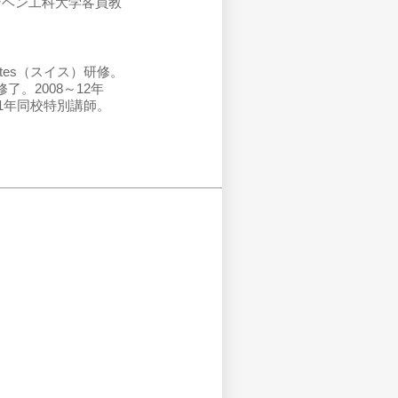
ュンヘン工科大学客員教
tectes（スイス）研修。
了。2008～12年
〜21年同校特別講師。