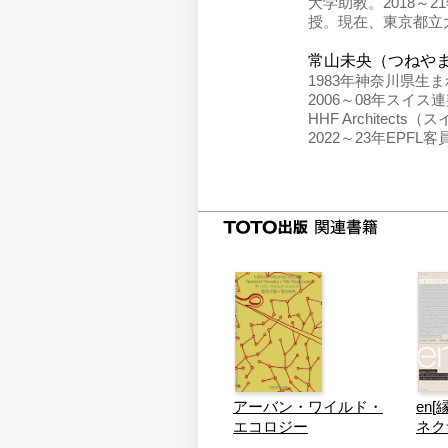
大学助教。2018～
授。現在、東京都立
常山未央（つねや
1983年神奈川県生まれ。
2006～08年スイス
HHF Architec
2022～23年EPF
アーバン・ワイルド・
en
エコロジー
ネク