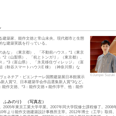
ル
る建築家、能作文徳と常山未央。現代都市と生態
的な建築実践を行っている。
のあな」（東京都）、「不動前ハウス」*1（東京
」*2（山梨県）、「杭とトンガリ」（東京都）、
ス」*3（富山県）、「氷見移住ヴィレッジ」（富
組（秋谷スマートハウスE 棟）（神奈川県）な
©Jumpei Suzuki
6年ヴェネチア・ビエンナーレ国際建築展日本館展示
IA新人賞*2、日本建築学会作品選集新人賞*3など。
2：能作文徳、*3：能作文徳＋能作淳平、他：能作
く ふみのり) （写真左）
2005年東京工業大学卒業。2007年同大学院修士課程修了。2008年Njiric
10年より能作文徳建築設計事務所主宰。2012年博士（工学）取得。2