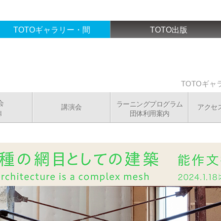
TOTOギャラリー・間
TOTO出版
TOTOギ
会
ラーニングプログラム
講演会
アクセ
団体利用案内
場