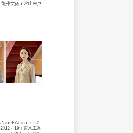
能作文徳＋常山未央
+ Arhitecti（ク
012～18年東京工業