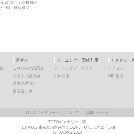
＝山名善之＋菱川勢一
野正樹＋篠原雅武
講演会
ラーニング・団体利用
アクセス・
会
これからの講演会
ラーニングプログラム
アクセス
公開中の講演会
団体利用
利用案内
過去の講演会
講演会レポート
TOTOギャラリー・間について
お問い合わせ
TOTOギャラリー・間
〒107-0062 東京都港区南青山1-24-3 TOTO乃木坂ビル3F
Tel 03-3402-1010