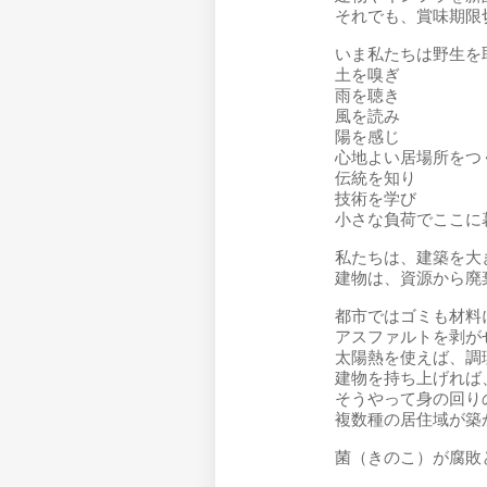
それでも、賞味期限
いま私たちは野生を
土を嗅ぎ
雨を聴き
風を読み
陽を感じ
心地よい居場所をつ
伝統を知り
技術を学び
小さな負荷でここに
私たちは、建築を大
建物は、資源から廃
都市ではゴミも材料
アスファルトを剥が
太陽熱を使えば、調
建物を持ち上げれば
そうやって身の回り
複数種の居住域が築
菌（きのこ）が腐敗