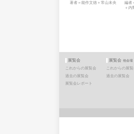
著者＝能作文徳＋常山未央
編者
＋内
展覧会
展覧会
他会場
これからの展覧会
これからの展覧
過去の展覧会
過去の展覧会
展覧会レポート