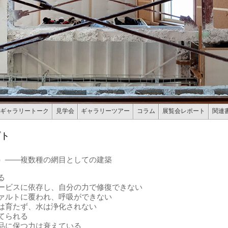
ギャラリートーク
見学会
ギャラリーツアー
コラム
展覧会レポート
関連
プト
）――複数種の網目としての建築
る
ービスに依存し、自分の力で修復できない
ァルトに覆われ、呼吸ができない
は育たず、水は浄化されない
てられる
品に保つ力は衰えている