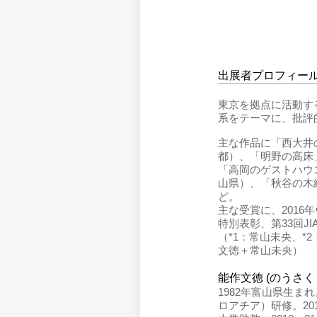
出展者プロフィー
東京を拠点に活動す
系をテーマに、批評
主な作品に「西大井
都）、「明野の高床
「高岡のゲストハウ
山県）、「秋谷の木
ど。
主な受賞に、201
特別表彰、第33回J
（*1：常山未央、*
文徳＋常山未央）
能作文徳 (のうさ
1982年富山県生まれ。
ロアチア）研修。20