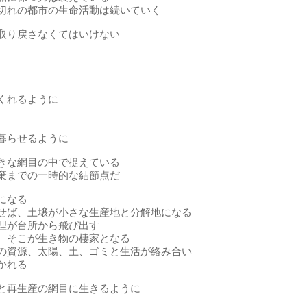
切れの都市の生命活動は続いていく
取り戻さなくてはいけない
くれるように
暮らせるように
きな網目の中で捉えている
棄までの一時的な結節点だ
になる
せば、土壌が小さな生産地と分解地になる
理が台所から飛び出す
、そこが生き物の棲家となる
の資源、太陽、土、ゴミと生活が絡み合い
かれる
と再生産の網目に生きるように