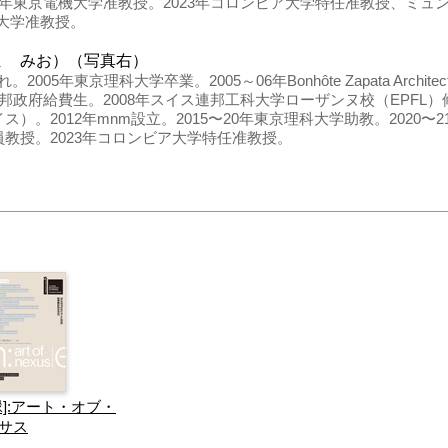
21年東京電機大学准教授。2023年コロンビア大学特任准教授、ミ
大学准教授。
ま みお）（写真右）
2005年東京理科大学卒業。2005～06年Bonhôte Zapata Archi
連邦政府給費生。2008年スイス連邦工科大学ローザンヌ校（EPFL）修
ts（スイス）。2012年mnm設立。2015〜20年東京理科大学助教。2020
L客員教授。2023年コロンビア大学特任准教授。
[縁]:アート・オブ・
サス