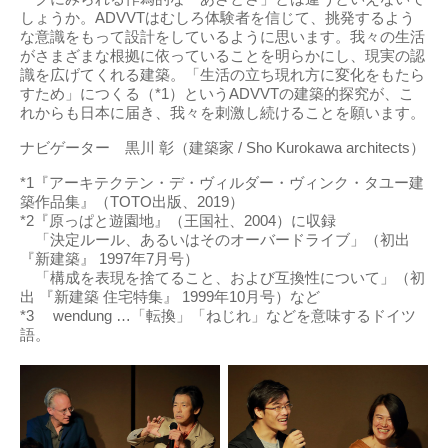
しょうか。ADVVTはむしろ体験者を信じて、挑発するよう
な意識をもって設計をしているように思います。我々の生活
がさまざまな根拠に依っていることを明らかにし、現実の認
識を広げてくれる建築。「生活の立ち現れ方に変化をもたら
すため」につくる（*1）というADVVTの建築的探究が、こ
れからも日本に届き、我々を刺激し続けることを願います。
ナビゲーター 黒川 彰（建築家 / Sho Kurokawa architects）
*1『アーキテクテン・デ・ヴィルダー・ヴィンク・タユー建
築作品集』（TOTO出版、2019）
*2『原っぱと遊園地』（王国社、2004）に収録
「決定ルール、あるいはそのオーバードライブ」（初出
『新建築』 1997年7月号）
「構成を表現を捨てること、および互換性について」（初
出 『新建築 住宅特集』 1999年10月号）など
*3 wendung …「転換」「ねじれ」などを意味するドイツ
語。