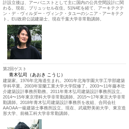
計設立後は、アーバニストとして主に国内の公共空間設計に関
わる。現在、ブリュッセル在住。51N4Eを経て、アーキテクテ
ン・デ・ヴィルダー・ヴィンク・タユーのシニア・アーキテク
ト。EU政府公認建築士、現在千葉大学非常勤講師。
第2回ゲスト
青木弘司（あおき こうじ）
建築家。1976年北海道生まれ。2001年北海学園大学工学部建築
学科卒業。2003年室蘭工業大学大学院修了。2003〜11年藤本壮
介建築設計事務所勤務。2011年青木弘司建築設計事務所設立。
2014〜15年東京理科大学非常勤講師。2015〜17年東京大学非常
勤講師。2018年青木弘司建築設計事務所を改組、合同会社
AAOAA一級建築士事務所設立。現在、武蔵野美術大学、東京造
形大学、前橋工科大学非常勤講師。