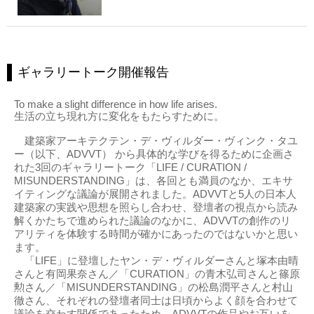
ギャラリートーク開催報告
To make a slight difference in how life arises.
生活の立ち現れ方に変化をもたらすために。
建築家アーキテクテン・デ・ヴィルダー・ヴィンク・タユ
ー（以下、ADVVT） から具体的な学びを得るために企画さ
れた3回のギャラリートーク「LIFE / CURATION /
MISUNDERSTANDING」は、各回とも満員のなか、エキサ
イティングな議論が展開されました。ADVVTと5人の日本人
建築家の実践や思想を照らし合わせ、登壇者の視点から読み
解くかたちで進められた議論のなかに、ADVVTの創作のリ
アリティを体験する時間が確かにあったのではないかと思い
ます。
「LIFE」に登壇したヤン・デ・ヴィルダーさんと塚本由晴
さんと有岡果奈さん／「CURATION」の青木弘司さんと篠原
勲さん／「MISUNDERSTANDING」の松島潤平さんと村山
徹さん、それぞれの登壇者同士は日頃からよく顔を合わせて