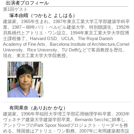
出演者プロフィール
第1回ゲスト
塚本由晴（つかもと よしはる）
建築家。1965年生まれ。1987年東京工業大学工学部建築学科卒
業。1987～88年パリ・ベルビル建築大学、特別聴講生。1992年
貝島桃代とアトリエ・ワン設立。1994年東京工業大学大学院博
士課程修了。Harvard GSD、UCLA、The Royal Danish
Academy of Fine Arts、Barcelona Institute of Architecture,Cornel
University、Rice University、TU Delftなどで客員教授を歴任。
現在、東京工業大学大学院教授。
有岡果奈（ありおか かな）
建築家。1996年早稲田大学理工学部応用物理学科卒業、2003年
ヴェネチア建築大学建築学部卒業。Bernardo Secchiに師事し、
アントワープのPark Spoor Noordプロジェクト・リーダーを務
める。帰国後はアトリエ・ワン勤務。2007年に有岡建築都市設