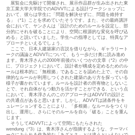
展覧会に先駆けて開催され、展示作品群が生み出された東
京工業大学大学院でのADVVTによる設計ワークショップに
おいて、彼らは学生に「問題を解決せずに、問題を維持す
る」（*1）ことを求めていたそうです。また、その最終講評
会において、ヤンさんは「設計のためのルールを設定し、部
分的にそれを破ることにより、空間に根源的な変化を呼び込
める」と説いていました。学生への指導としては、特異なア
プローチといえるでしょう。
ここで、日本人建築家の言説を借りながら、ギャラリート
ークの議論とADVVTについて、もう一歩だけ奥に読み進め
ます。青木淳さんの2000年前後のいくつかの文章（*2）の中
に、プロジェクトにおいて、設計者が構成を定めるためのル
ールは根本的に「無根拠」であることを認めた上で、その自
律的なルールが利用しつくされた建築のあり方を探っている
様子が書かれています。ルールを設計者の所有物としないこ
とで、それ自体がもつ動力を活かすことができる、という点
において、青木淳さんのこのアプローチはADVVTの設計と
の共通点があると思います。しかし、ADVVTは諸条件をキ
ュレーションすることにより、「多根拠」なルールをつくり
出し、運用し、さらにそのルールを自ら「破る」ことを重ん
じます。
そうしてADVVTによって空間にもたらされた
wendung（*3）は、青木淳さんが指摘するような、テーマパ
ークにみられる作為的な「あざとさ」とは違うといえないで