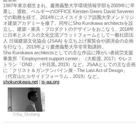
1987年東京都生まれ。慶應義塾大学環境情報学部を2009年に卒
業し、渡欧。ベルギーのOFFICE Kersten Geers David Severen
での勤務を経て、2014年にスイスイタリア語圏大学メンドリジ
オ建築アカデミーを修了。同年にSho Kurokawa architectsを設
立し、建築・家具・プロダクトのデザインをおこなう。2018年
に日本とスイスの文化交流プラットフォームとして一般社団法
人 日瑞建築文化協会 (JSAA) を立ち上げ展覧会や講演会の企画
を行なう。2019年より慶應義塾大学非常勤講師。
Sho Kurokawa architectsとしての主な作品に障がい者就労支援
事業所「Employment support center」（大船渡, 2017）やレス
トラン「OND」（中目黒, 2019）など。JSAAとしての主な企画
に「クリスト＆ガンテンバイン展 - The Last Act of Design」
（代官山ヒルサイドフォーラム，2019）など。
shokurokawa.net
|
js-aa.org
©Xia_Shuliang