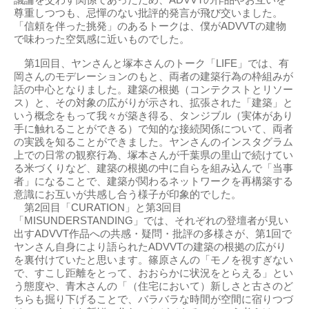
議論を交わす関係であったため、ADVVTの作品やお互いを
尊重しつつも、忌憚のない批評的発言が飛び交いました。
「信頼を伴った挑発」のあるトークは、僕がADVVTの建物
で味わった空気感に近いものでした。
第1回目、ヤンさんと塚本さんのトーク「LIFE」では、有
岡さんのモデレーションのもと、両者の建築行為の枠組みが
話の中心となりました。建築の根拠（コンテクストとリソー
ス）と、その対象の広がりが示され、拡張された「建築」と
いう概念をもって我々が築き得る、タンジブル（実体があり
手に触れることができる）で知的な接続関係について、両者
の実践を知ることができました。ヤンさんのインスタグラム
上での日常の観察行為、塚本さんが千葉県の里山で続けてい
る米づくりなど、建築の根拠の中に自らを組み込んで「当事
者」になることで、建築が関わるネットワークを再構築する
意識にお互いが共感し合う様子が印象的でした。
第2回目「CURATION」と第3回目
「MISUNDERSTANDING」では、それぞれの登壇者が見い
出すADVVT作品への共感・疑問・批評の多様さが、第1回で
ヤンさん自身により語られたADVVTの建築の根拠の広がり
を裏付けていたと思います。篠原さんの「モノを視すぎない
で、すこし距離をとって、おおらかに状況をとらえる」とい
う態度や、青木さんの「（住宅において）新しさと古さのど
ちらも掘り下げることで、バラバラな時間が空間に宿りつづ