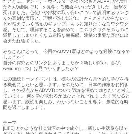
たときに、ヤン・デ・ヴィルダーの案内のもとADVVTが設計し
た2つの建物（*1） を見学する機会をいただきました。衝撃を
受けました。色使いや部材の取り合いについて説明するヤンさ
んの真剣な表情と、理解が進むほどに、どんどんわからないこ
とが増えていく感覚のギャップ。もっと知りたくなるワクワク
感。そして、理解することを諦めて、このワクワクそのものに
満足してしまいたくなる怠惰な幸福感。建築の重要な喜びに出
会えた経験でした。
みなさんにとって、今回のADVVT展はどのような経験になるで
しょうか？
自分の探究とのリンクはありましたか？新しい問い、喜び、
wendung（*2）は見つかりましたか？
この連続トークイベントは、彼らの設計から具体的な学びを得
る機会にしたいと思います。そのために、日本の作家をお招き
し、その視点からADVVTについて議論を深めてゆきたいと考え
ています。 何を学び取れるかはひとそれぞれまったく異なると
思います。誤読を楽しみ、わからないことを尊ぶ、創造的な時
間を過ごしましょう。
テーマ
[LIFE] どのような社会背景の中で成立し、新しい生活像を以て
どのように社会に働きかけているのか――もしくは、いないの