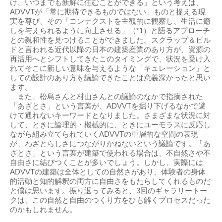
け、いつまでも新鮮に住むことができる」という考えは、
ADVVTが「常に期待できるものではない」ものと捉える現
実を尊び、その「コンテクストを主観的に観察し、生活に癒
しを与えられるように向上させる」（*1）と語るアプローチ
との親和性を見つけることができました。スクラップ＆ビル
ドと言われる近代以降の日本の建築産業のあり方が、資源の
再活用へとシフトしてきたこのタイミングで、状況を受け入
れてそこに新しい意味を与えるような「キュレーション」と
しての設計のあり方を議論できたことは意義深かったと思い
ます。
また、松島さんと村山さんとの議論のなかで指摘された
「あざとさ」という言葉が、ADVVTを掘り下げるなかで避
けて通れないキーワードとなりました。さまざまな状況に対
して、ときに論理的・機械的に、ときにユーモラスに反応し
ながら組み立てられていくADVVTの重層的な空間の表現
が、わざとらしさにつながりかねないという議論です。「あ
ざとさ」という言葉が建築で使われる場合は、不自然さや不
自由さに結びつくことが多いでしょう。しかし、実際には
ADVVTの建築は全体としての自然さがあり、体験者の身体
的活動と知的解釈の両方に自由さをもたらしてくれるものだ
と僕は思います。振り返ってみると、3回のギャラリートー
クは、この自然と自由のつくり方をひも解くプロセスだった
のかもしれません。