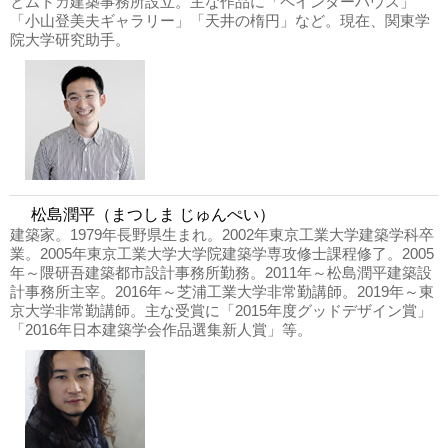
とムトカ建築事務所設立。主な作品に「ペインターハウス」
「小山登美夫ギャラリー」「天井の楕円」など。現在、関東学
院大学研究助手。
松島潤平（まつしま じゅんぺい）
建築家。1979年長野県生まれ。2002年東京工業大学建築学科卒
業。2005年東京工業大学大学院建築学専攻修士課程修了。2005
年～隈研吾建築都市設計事務所勤務。2011年～松島潤平建築設
計事務所主宰。2016年～芝浦工業大学非常勤講師。2019年～東
京大学非常勤講師。主な受賞に「2015年度グッドデザイン賞」
「2016年日本建築学会作品選集新人賞」等。