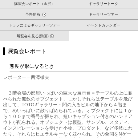
講演会レポート（金沢）
ギャラリートーク
予告動画
ギャラリーツアー
トラフによるギャラリーツアー
イベントカレンダー
展覧会を見る(動画)
展覧会レポート
態度が形になるとき
レポーター＝西澤徹夫
３階会場の部屋いっぱいの巨大な展示台＝テーブルの上に並
べられた無数のオブジェクト、しかしそれらはテーブルを飛び
出して、TOTOギャラリー・間の入るビルの地下から４階ま
で、めいっぱいに散りばめられている。オブジェクトには１か
ら１００まで番号が振られ、短いキャプション付きのハンドア
ウトが配られる。オブジェクトは模型、サンプル、スタディ、
インスピレーションを受けた小物、プロダクト、など多岐にわ
たり、それらはヒエラルキーなく並べられ、その合間をNゲー