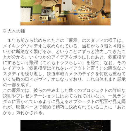
© 大木大輔
１年も前から始められたこの「展示」のスタディの様子は、
メイキングヴィデオに収められている。当初から３階と４階を
いかに断絶なく繋げるか、ということにずっと注力してきたこ
とが分かる。いくつかのアイデアをボツにしたあと、鉄道模型
にするという飛躍（これもトラフらしい）を経て、なお、その
レイアウト（鉄道模型はそれをレイアウトと言う）の際限ない
スタディを繰り返し、鉄道車載カメラのテイクを何度も重ねて
いく失敗の日々がヴィデオになっており、これ自体もまた展示
の一部を成す。
この展示では、彼らの生み出した数々のプロジェクトの詳細な
説明やプレゼンテーションにはあてられてはいない。一見ラン
ダムに置かれているように見えるオブジェクトの配置や見え隠
れが、映像ベースで極めて精巧に決められていることに「あと
から」気付かされる。