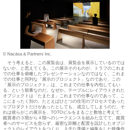
© Nacása & Partners Inc.
そう考えると、この展覧会は、展覧会を展示しているのでは
ないか、と思えてくる。この展示そのものが、トラフのこれま
での仕事を俯瞰したプレゼンテーションなのではなく、これま
での仕事と同列な「展示のプロジェクト」なのであり、この
「展示のプロジェクト」は、これまでの仕事を内包してもい
る、という順番なのだ。なぜか。テーブルにレイアウトされた
オブジェクトは「たまたま」これまでの仕事なのであって、こ
こにまったく別の、たとえばひとつの住宅のプロセスであった
りプロダクトだけがあったとしても、成立してしまうのだ。そ
れは彼らがこの展示を、TOTOビルをまるごと敷地と考えて、
鑑賞者の３階から４階へのシークエンスを組みた立てて、鑑賞
者へのサービスを怠らず、厳密な距離と配置を設計したオブジ
ェクトのレイアウトをつくり、入念な準備と編集をした映像作