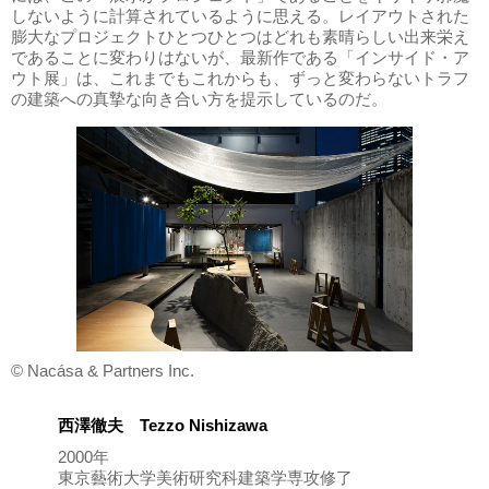
しないように計算されているように思える。レイアウトされた
膨大なプロジェクトひとつひとつはどれも素晴らしい出来栄え
であることに変わりはないが、最新作である「インサイド・ア
ウト展」は、これまでもこれからも、ずっと変わらないトラフ
の建築への真摯な向き合い方を提示しているのだ。
© Nacása & Partners Inc.
西澤徹夫 Tezzo Nishizawa
2000年
東京藝術大学美術研究科建築学専攻修了