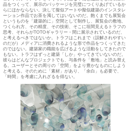
品をつくって、展示のパッケージを完璧につくりあげているか
らにほかならない。決して擬似アートや擬似建築のインスタレ
ーション作品でお茶を濁してはいないのだ。飽くまでも展覧会
というものを「建築的に」空間として制作し、展覧会の敷地、
つくられ方、その精度、その技術、そこに垣間見えるトラフの
思考、それらがTOTOギャラリー・間に展示されているのだ、
と考えるべきではないか。トラフはこれまで（誤解されやすい
のだが）メディアに消費されるような形で作品をつくってきた
のではない。建築家の職能を広げるような活動をしてきたので
もない。トラフはずっと建築「しか」やってきていないのだ。
彼らはどんなプロジェクトでも、与条件を「敷地」と読み替え
る。ユーザーとその周りの「空間」をより豊かなものにしよう
と考える。そのために「素材」があり、「余白」も必要で、
「時間」を考慮に入れざるを得ない。