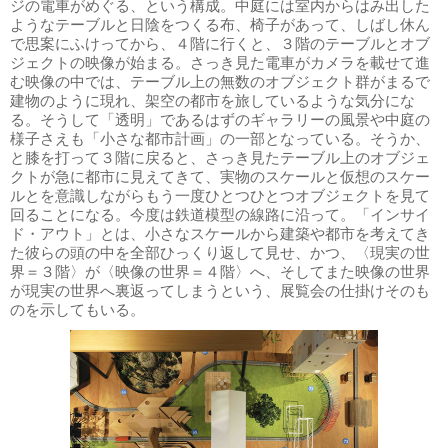
ジの電車がめぐる、という構成。中庭には室内からはみ出した
ようなテーブルと日陰をつくる布、椅子があって、しばし休ん
で思案にふけってから、４階に行くと、３階のテーブルとオブ
ジェクトの映像が始まる。さっき見た電車がカメラを載せて進
む映像の中では、テーブル上の無数のオブジェクト群がまるで
建物のように現れ、架空の都市を旅しているような気分にな
る。そうして「透明」であるはずのギャラリーの風景や中庭の
様子さえも「小さな都市計画」の一部となっている。そうか、
と膝を打って３階に戻ると、さっき見たテーブル上のオブジェ
クトが急に都市に見えてきて、実物のスケールと仮想のスケー
ルとを意識しながらもう一度ひとつひとつオブジェクトを見て
回ることになる。今度は鉄道模型の線路に沿って。「インサイ
ド・アウト」とは、小さなスケールから建築や都市を考えてき
た彼らの頭の中を全部ひっくり返して見せ、かつ、〈現実の世
界＝３階〉が〈映像の世界＝４階〉へ、そしてまた映像の世界
が現実の世界へ裏返ってしまうという、展覧会の仕掛けそのも
のを示してもいる。