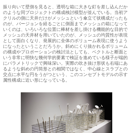
振り向いて壁側を見ると、透明な箱に大きな釘を差し込んだか
のような同プロジェクトの構成検討模型が並んでいる。当初ア
クリルの側に天井だけがメッシュという傘立て状構成だったも
のが、バージョンを経るごとに側面までメッシュの箱になって
いくのは、いろいろな位置に棒材を差し掛ける機能的な目的で
メッシュの天井材を用いていたのが、メッシュの均質性が表現
として面白くなり、発展的に全体のボリューム表現に使うよう
になったということだろうか。斜めにくり抜かれるボリューム
の構成やプロポーションの検討法としても、ベクトルと断面と
いう非常に明快な幾何学的要素で検証を進めている様子が端的
にパラメトリックで興味深い。実際の吹き抜け形状も右端にあ
るような斜めの円筒形との相関ではなく、中心線とスラブとの
交点に水平な円をうがつという、このコンセプトモデルの示す
属性構成に近い形になっている。