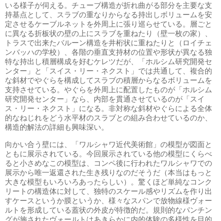
いる様子が伺える。チューブ構造が折れ曲がる部分を主要な支
持基点として、スラブの重なりからなる持出しボリュームを安
定させるケーブルネットを外周上に張り巡らせている。層ごと
に異なる折板状の壁の上にスラブを重ねたり（壁一枚の家）、
トラスで出来たバルーン構造を井桁状に重ねたりと（ロイチェ
ンバッハの学校）、各階の垂直支持材の位置や形状が異なる独
特な持出し積層構成を好むケレツだが、「ホルシム研究開発セ
ンター」と「スイス・リー・ネクスト」では共通して、複合的
な斜材でやぐらを構成してスラブの積層からなるボリュームを
支持させている。やぐらを外周上に配置したものが「ホルシム
研究開発センター」なら、内部を貫通させているのが「スイ
ス・リー・ネクスト」になる。非対称な斜材やぐらによる全体
的なねじれをどう水平材のスラブとの組み合わせているのか、
構造的解法の詳細も興味深い。
向かい合う壁には、「ワルシャワ近代美術館」の模型が図面と
ともに展示されている。今回展示されている他の模型にくらべ
ると小さめなこの模型は、コンペ後に行われたワルシャワでの
展示から唯一返還された生き残りなのだそうだ（本当はもっと
大きな模型もいろいろあったらしい）。驚くほど単純なコンク
リートの構造体に対して、独特のスケール感やリズムを作り出
すケースというか膜というか、様々なスパンで放物線様ヴォー
ルトを形成している蓋状の外皮が特徴的だ。規則的なパンチン
グが施されたヴォールトはあきらかに内的体験の多様性を目的