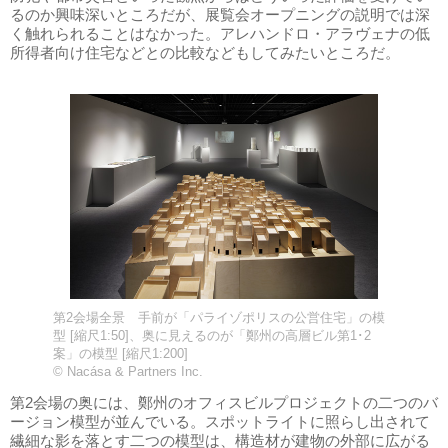
るのか興味深いところだが、展覧会オープニングの説明では深
く触れられることはなかった。アレハンドロ・アラヴェナの低
所得者向け住宅などとの比較などもしてみたいところだ。
第2会場全景 手前が「パライゾポリスの公営住宅」の模
型 [縮尺1:50]、奥に見えるのが「鄭州の高層ビル第1･2
案」の模型 [縮尺1:200]
© Nacása & Partners Inc.
第2会場の奥には、鄭州のオフィスビルプロジェクトの二つのバ
ージョン模型が並んでいる。スポットライトに照らし出されて
繊細な影を落とす二つの模型は、構造材が建物の外部に広がる