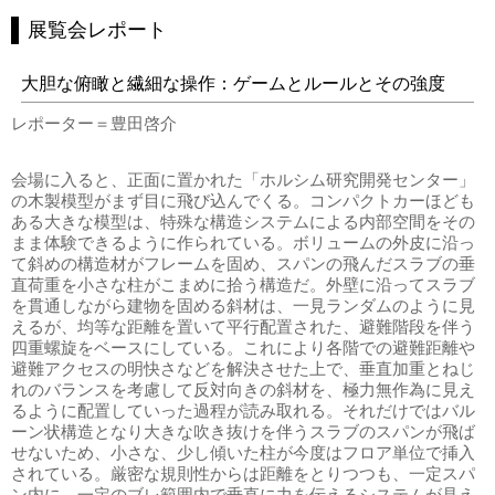
展覧会レポート
大胆な俯瞰と繊細な操作：ゲームとルールとその強度
レポーター＝豊田啓介
会場に入ると、正面に置かれた「ホルシム研究開発センター」
の木製模型がまず目に飛び込んでくる。コンパクトカーほども
ある大きな模型は、特殊な構造システムによる内部空間をその
まま体験できるように作られている。ボリュームの外皮に沿っ
て斜めの構造材がフレームを固め、スパンの飛んだスラブの垂
直荷重を小さな柱がこまめに拾う構造だ。外壁に沿ってスラブ
を貫通しながら建物を固める斜材は、一見ランダムのように見
えるが、均等な距離を置いて平行配置された、避難階段を伴う
四重螺旋をベースにしている。これにより各階での避難距離や
避難アクセスの明快さなどを解決させた上で、垂直加重とねじ
れのバランスを考慮して反対向きの斜材を、極力無作為に見え
るように配置していった過程が読み取れる。それだけではバル
ーン状構造となり大きな吹き抜けを伴うスラブのスパンが飛ば
せないため、小さな、少し傾いた柱が今度はフロア単位で挿入
されている。厳密な規則性からは距離をとりつつも、一定スパ
ン内に、一定のブレ範囲内で垂直に力を伝えるシステムが見え