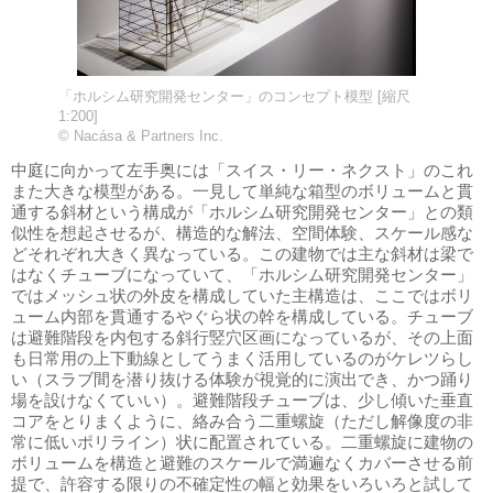
「ホルシム研究開発センター」のコンセプト模型 [縮尺
1:200]
© Nacása & Partners Inc.
中庭に向かって左手奥には「スイス・リー・ネクスト」のこれ
また大きな模型がある。一見して単純な箱型のボリュームと貫
通する斜材という構成が「ホルシム研究開発センター」との類
似性を想起させるが、構造的な解法、空間体験、スケール感な
どそれぞれ大きく異なっている。この建物では主な斜材は梁で
はなくチューブになっていて、「ホルシム研究開発センター」
ではメッシュ状の外皮を構成していた主構造は、ここではボリ
ューム内部を貫通するやぐら状の幹を構成している。チューブ
は避難階段を内包する斜行竪穴区画になっているが、その上面
も日常用の上下動線としてうまく活用しているのがケレツらし
い（スラブ間を潜り抜ける体験が視覚的に演出でき、かつ踊り
場を設けなくていい）。避難階段チューブは、少し傾いた垂直
コアをとりまくように、絡み合う二重螺旋（ただし解像度の非
常に低いポリライン）状に配置されている。二重螺旋に建物の
ボリュームを構造と避難のスケールで満遍なくカバーさせる前
提で、許容する限りの不確定性の幅と効果をいろいろと試して