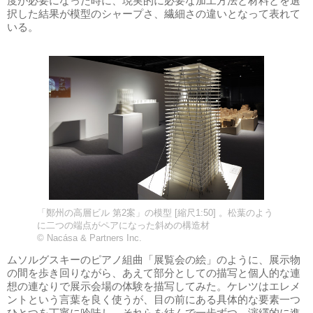
度が必要になった時に、現実的に必要な加工方法と材料とを選
択した結果が模型のシャープさ、繊細さの違いとなって表れて
いる。
「鄭州の高層ビル 第2案」の模型 [縮尺1:50] 。松葉のよう
に二つの端点がペアになった斜めの構造材
© Nacása & Partners Inc.
ムソルグスキーのピアノ組曲「展覧会の絵」のように、展示物
の間を歩き回りながら、あえて部分としての描写と個人的な連
想の連なりで展示会場の体験を描写してみた。ケレツはエレメ
ントという言葉を良く使うが、目の前にある具体的な要素一つ
ひとつを丁寧に吟味し、それらを結んで一歩ずつ、演繹的に進