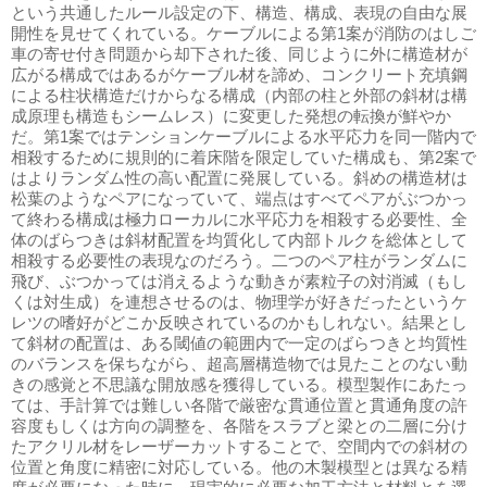
という共通したルール設定の下、構造、構成、表現の自由な展
開性を見せてくれている。ケーブルによる第1案が消防のはしご
車の寄せ付き問題から却下された後、同じように外に構造材が
広がる構成ではあるがケーブル材を諦め、コンクリート充填鋼
による柱状構造だけからなる構成（内部の柱と外部の斜材は構
成原理も構造もシームレス）に変更した発想の転換が鮮やか
だ。第1案ではテンションケーブルによる水平応力を同一階内で
相殺するために規則的に着床階を限定していた構成も、第2案で
はよりランダム性の高い配置に発展している。斜めの構造材は
松葉のようなペアになっていて、端点はすべてペアがぶつかっ
て終わる構成は極力ローカルに水平応力を相殺する必要性、全
体のばらつきは斜材配置を均質化して内部トルクを総体として
相殺する必要性の表現なのだろう。二つのペア柱がランダムに
飛び、ぶつかっては消えるような動きが素粒子の対消滅（もし
くは対生成）を連想させるのは、物理学が好きだったというケ
レツの嗜好がどこか反映されているのかもしれない。結果とし
て斜材の配置は、ある閾値の範囲内で一定のばらつきと均質性
のバランスを保ちながら、超高層構造物では見たことのない動
きの感覚と不思議な開放感を獲得している。模型製作にあたっ
ては、手計算では難しい各階で厳密な貫通位置と貫通角度の許
容度もしくは方向の調整を、各階をスラブと梁との二層に分け
たアクリル材をレーザーカットすることで、空間内での斜材の
位置と角度に精密に対応している。他の木製模型とは異なる精