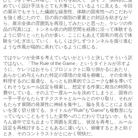
めていく設計手法をとても大事にしているように見える。今回
の展示でもそうした繊細な線形性、体験の固有性へのこだわり
を強く感じたので、目の前の個別の要素との対話を紡ぎなが
ら、展示全体の雰囲気を再現してみたいと思った。ケレツの作
品の写真には、トンネル状の内部空間を経路に沿って体験する
ように切りとったものが多い。ここにもあえて固有の視点で体
験をつむぎ出していく、もしくは少しずつトンネルを掘り進む
ような作風が端的に表れているように感じる。
ではケレツが全体を考えていないかというと決してそういう訳
ではない。「The Rule of the Game」というタイトルが示すよ
うに、ケレツはおそらくプロジェクトに取り掛かるにあたり、
あらかじめ与えられた特定の環境の全域を俯瞰し、その全体を
料理するのに最適な、もっとも効果的でユニークな解を導いて
くれそうなルール設定を模索し、想定する作業に相当の時間を
費やしている。その上で一度ルールを決めてしまうと、固有の
一手一手がもたらすテクスチャとルールとのやり取り、それが
もたらす展開の発展性に神経を集中し、脇を見ることによる迷
いを潔く切り捨てる。タイトルが“Rule”も“Game”も複数形にな
っていないこともそうした姿勢へのこだわりではないか。もち
ろん途中で立ち止まって周囲を見渡し、状況を再考し、ルール
設定を再検討することもあるに違いない。俯瞰するときと紡ぐ
とき、そのコントラストがとにかく明快だ。