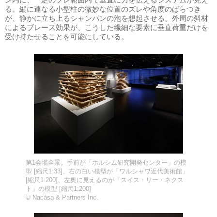
る。縦に連なる小型柱の微妙な位置のズレや角度のばらつき
が、静かに立ち上るシャンパンの泡を想起させる。外周の斜材
によるブレース効果が、こうした繊細な要素に垂直荷重だけを
受け持たせることを可能にしている。
第1会場全景。手前が「ホルシム研究開発センター」の模
型 [縮尺1:33]、右の白い模型が「ワルシャワ近代美術館」
[縮尺1:200]、左奥に見えるのが「スイス・リー・ネクス
ト」の模型 [縮尺1:200]
© Nacása & Partners Inc.