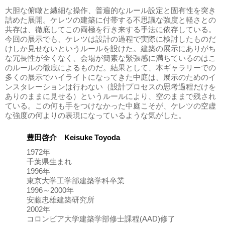
大胆な俯瞰と繊細な操作、普遍的なルール設定と固有性を突き
詰めた展開。ケレツの建築に付帯する不思議な強度と軽さとの
共存は、徹底してこの両極を行き来する手法に依存している。
今回の展示でも、ケレツは設計の過程で実際に検討したものだ
けしか見せないというルールを設けた。建築の展示にありがち
な冗長性が全くなく、会場が簡素な緊張感に満ちているのはこ
のルールの徹底によるものだ。結果として、本ギャラリーでの
多くの展示でハイライトになってきた中庭は、展示のためのイ
ンスタレーションは行わない（設計プロセスの思考過程だけを
ありのままに見せる）というルールにより、空のままで残され
ている。この何も手をつけなかった中庭こそが、ケレツの空虚
な強度の何よりの表現になっているような気がした。
豊田啓介 Keisuke Toyoda
1972年
千葉県生まれ
1996年
東京大学工学部建築学科卒業
1996～2000年
安藤忠雄建築研究所
2002年
コロンビア大学建築学部修士課程(AAD)修了