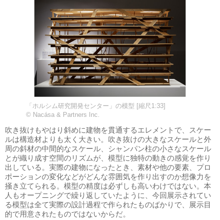
「ホルシム研究開発センター」の模型 [縮尺1:33]
© Nacása & Partners Inc.
吹き抜けもやはり斜めに建物を貫通するエレメントで、スケー
ルは構造材よりも太く大きい。吹き抜けの大きなスケールと外
周の斜材の中間的なスケール、シャンパン柱の小さなスケール
とが織り成す空間のリズムが、模型に独特の動きの感覚を作り
出している。実際の建物になったとき、素材や他の要素、プロ
ポーションの変化などがどんな雰囲気を作り出すのか想像力を
掻き立てられる。模型の精度は必ずしも高いわけではない。本
人もオープニングで繰り返していたように、今回展示されてい
る模型は全て実際の設計過程で作られたものばかりで、展示目
的で用意されたものではないからだ。