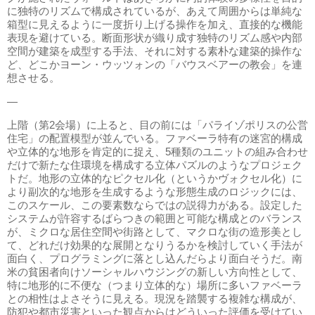
に独特のリズムで構成されているが、あえて周囲からは単純な
箱型に見えるように一度折り上げる操作を加え、直接的な機能
表現を避けている。断面形状が織り成す独特のリズム感や内部
空間が建築を成型する手法、それに対する素朴な建築的操作な
ど、どこかヨーン・ウッツォンの「バウスベアーの教会」を連
想させる。
―
上階（第2会場）に上ると、目の前には「パライゾポリスの公営
住宅」の配置模型が並んでいる。ファベーラ特有の迷宮的構成
や立体的な地形を肯定的に捉え、5種類のユニットの組み合わせ
だけで新たな住環境を構成する立体パズルのようなプロジェク
トだ。地形の立体的なピクセル化（というかヴォクセル化）に
より副次的な地形を生成するような形態生成のロジックには、
このスケール、この要素数ならではの説得力がある。設定した
システムが許容するばらつきの範囲と可能な構成とのバランス
が、ミクロな居住空間や街路として、マクロな街の造形美とし
て、どれだけ効果的な展開となりうるかを検討していく手法が
面白く、プログラミングに落とし込んだらより面白そうだ。南
米の貧困者向けソーシャルハウジングの新しい方向性として、
特に地形的に不便な（つまり立体的な）場所に多いファベーラ
との相性はよさそうに見える。現況を踏襲する複雑な構成が、
防犯や都市災害といった観点からはどういった評価を受けてい