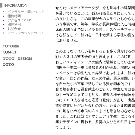
せんだいメディアテークが、今も世界中の建築関
ギャラリー・間について
を受けていることは、我われ職員たちにとってう
開館時間
のうれしさは、この建築が今の大学生たちからも
アクセス / MAP
いう事実です。毎年、学校が長期休暇に入る時期
団体利用
お問合せ
床面の隅々までにカメラを向け、スケッチブック
メールマガジンについて
うな顔をして、館内を一日中散策する学生の姿を
はありません。
このようなうれしい姿をもっとも多く見かけるの
戦」の３月の審査会の頃と言えます。この時期、
わしいメディアテークの館内は騒然としています
周囲を十重二十重に参加者の列が囲み、開館と同
レベーターは学生たちの昇降であふれます。館内
び交い、自分の作品、友人の作品、展示空間、シ
を自分たちの言葉で話している姿が印象的です。
倉と馳せ参じる鎌倉武士のごとく、学生たちは会
挙手一投足にまで目を配り、審査の様子を固唾を
いに７００人を越える応募（登録）があり、出品
族や協賛いただいた会社の方々、たまたま図書館
でに足を止める市民の方々までも巻き込みながら
ました。これは既にアマチュア（学生）によるイ
築やデザインに携わる、多勢の人びとの注目を一
でしょう。