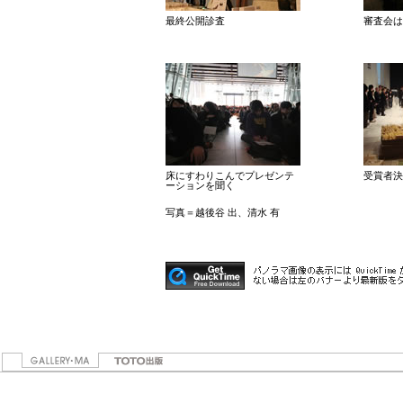
最終公開診査
審査会は
床にすわりこんでプレゼンテ
受賞者決
ーションを聞く
写真＝越後谷 出、清水 有