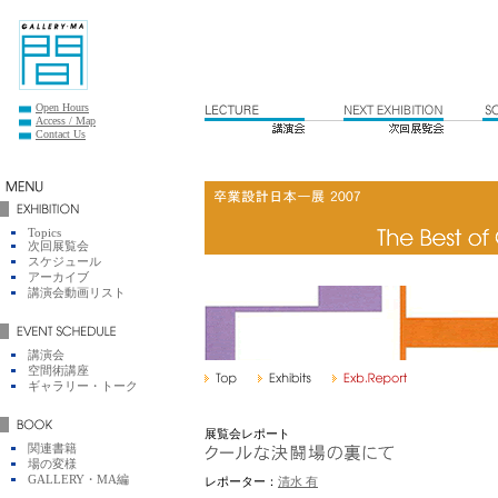
Open Hours
Access / Map
Contact Us
Topics
次回展覧会
スケジュール
アーカイブ
講演会動画リスト
講演会
空間術講座
ギャラリー・トーク
展覧会レポート
関連書籍
場の変様
GALLERY・MA編
レポーター：
清水 有