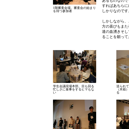
あるものなので
すればあちらに
1階審査会場。審査会の始まり
しかりなのです
を待つ参加者
しかしながら、
方の喜びもまた
達の血湧きそし
ることを願って
学生会議現場本部。目も回る
送られて
忙しさに食事をするヒマもな
（木箱）
い
る