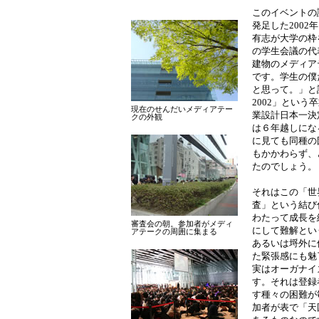
このイベントの
発足した200
有志が大学の枠
の学生会議の代
建物のメディア
です。学生の僕
と思って。」と
2002」とい
現在のせんだいメディアテー
業設計日本一決
クの外観
は６年越しにな
に見ても同種の
もかかわらず、
たのでしょう。
それはこの「世
査」という結び
わたって成長を
審査会の朝
。参加者がメディ
にして難解とい
アテークの周囲に集まる
あるいは埒外に
た緊張感にも魅
実はオーガナイ
す。それは登録
す種々の困難が
加者が表で「天