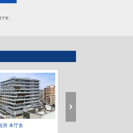
報です。
役所 本庁舎
八潮市役所 庁舎