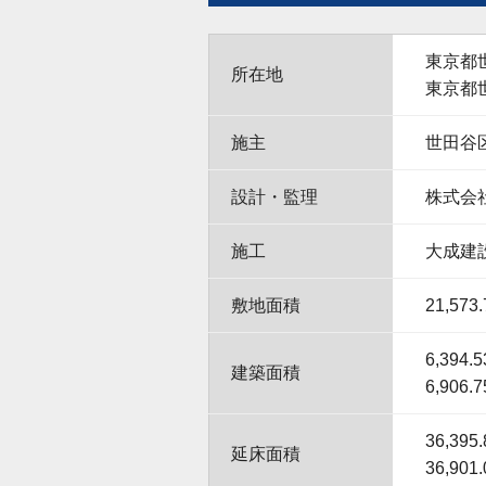
東京都世
所在地
東京都世
施主
世田谷
設計・監理
株式会
施工
大成建
敷地面積
21,573
6,394
建築面積
6,906
36,39
延床面積
36,90