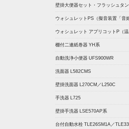
壁掛大便器セット・フラッシュタンク式
ウォシュレットPS（擬音装置「音姫」
ウォシュレット アプリコットP（温風
棚付二連紙巻器 YH系
自動洗浄小便器 UFS900WR
洗面器 L582CMS
壁掛洗面器 L270CM／L250C
手洗器 L725
壁掛手洗器 LSE570AP系
台付自動水栓 TLE26SM1A／TLE33