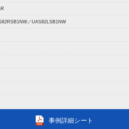
AR
RSB1NW／UAS82LSB1NW
事例詳細シート