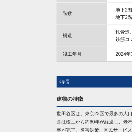
地下2
階数
地下2
鉄骨造
構造
鉄筋コ
竣工年月
2024年
特長
建物の特徴
世田谷区は、東京23区で最多の人
舎は竣工から約60年が経過し、老
事が完了。災害対策、区民サービス