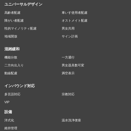
ユニバーサルデザイン
高齢者配慮
車いす使用者配慮
障がい者配慮
オストメイト配慮
性的マイノリティ配慮
男女共用
地域開放
サイン計画
混雑緩和
機能分散
一方通行
二方向出入り
男女器具数可変
動線配慮
満空表示
インバウンド対応
多言語対応
宗教対応
VIP
設備
洋式化
温水洗浄便座
維持管理