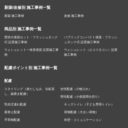
新築/改修別 施工事例一覧
新築 施工事例
改修 施工事例
商品別 施工事例一覧
壁掛大便器セット・フラッシュタンク
パブリックコンパクト便器・フラッシ
式 設置施工事例
ュタンク式 設置施工事例
ウォシュレット一体形便器 設置施工事
ウォシュレット（エコリモコン）設置
例
施工事例
配慮ポイント別 施工事例一覧
配慮
スタイリング（身だしなみ、化粧直
女性配慮（小物入れ）
し、歯磨き配慮）
男性配慮（小便器間仕切り）
乳幼児連れ配慮
キッズトイレ（子ども専用トイレ）
着替え配慮
荷物配慮（大きい荷物）
手荷物配慮
休憩・コミュニケーション