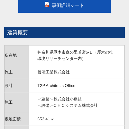
事例詳細シート
建築概要
神奈川県厚木市森の里若宮5-1 （厚木の杜
所在地
環境リサーチセンター内）
施主
管清工業株式会社
設計
T2P Architects Office
＜建築＞株式会社小島組
施工
＜設備＞C.H.C.システム株式会社
敷地面積
652,41㎡