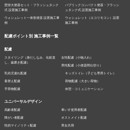
壁掛大便器セット・フラッシュタンク
パブリックコンパクト便器・フラッシ
式 設置施工事例
ュタンク式 設置施工事例
ウォシュレット一体形便器 設置施工事
ウォシュレット（エコリモコン）設置
例
施工事例
配慮ポイント別 施工事例一覧
配慮
スタイリング（身だしなみ、化粧直
女性配慮（小物入れ）
し、歯磨き配慮）
男性配慮（小便器間仕切り）
乳幼児連れ配慮
キッズトイレ（子ども専用トイレ）
着替え配慮
荷物配慮（大きい荷物）
手荷物配慮
休憩・コミュニケーション
ユニバーサルデザイン
高齢者配慮
車いす使用者配慮
障がい者配慮
オストメイト配慮
性的マイノリティ配慮
男女共用