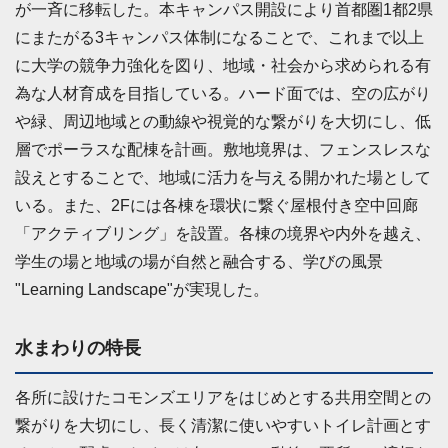
が一斉に移転した。本キャンパス開設により首都圏1都2県
にまたがる3キャンパス体制になることで、これまで以上
に大学の競争力強化を図り、地域・社会から求められる有
為な人材育成を目指している。ハード面では、空の広がり
や緑、周辺地域との動線や視覚的な繋がりを大切にし、低
層でポーラスな配棟を計画。敷地境界は、フェンスレスな
設えとすることで、地域に活力を与える開かれた場として
いる。また、2Fには各棟を環状に繋ぐ屋根付き空中回廊
「アクティブリング」を設置。各棟の境界や内外を越え、
学生の場と地域の場が自然と融合する、学びの風景
"Learning Landscape"が実現した。
水まわりの特長
各所に設けたコモンズエリアをはじめとする共用空間との
繋がりを大切にし、長く清潔に使いやすいトイレ計画とす