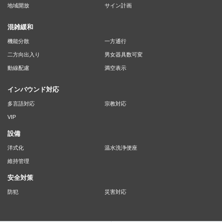
地域開放
サイン計画
混雑緩和
機能分散
一方通行
二方向出入り
男女器具数可変
動線配慮
満空表示
インバウンド対応
多言語対応
宗教対応
VIP
設備
洋式化
温水洗浄便座
維持管理
安全対策
防犯
災害対応