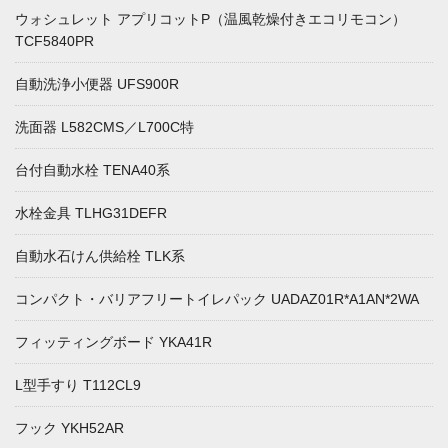
ウォシュレット アプリコットP（温風乾燥付きエコリモコン）
TCF5840PR
自動洗浄小便器 UFS900R
洗面器 L582CMS／L700C特
台付自動水栓 TENA40系
水栓金具 TLHG31DEFR
自動水石けん供給栓 TLK系
コンパクト・バリアフリートイレパック UADAZ01R*A1AN*2WA
フィッティングボード YKA41R
L型手すり T112CL9
フック YKH52AR