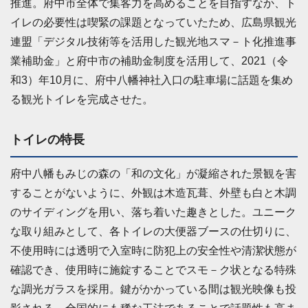
推進。府中市全体で集客力を高めることを目指すなか、ト
イレの必要性は喫緊の課題となっていたため、広島県観光
連盟「デジタル技術等を活用した観光地スマ－ト化推進事
業補助金」と府中市の補助金制度を活用して、2021（令
和3）年10月に、府中八幡神社入口の駐車場に話題を集め
る観光トイレを完成させた。
トイレの特長
府中八幡もみじの森の「和の文化」が凝縮された景観を害
することがないように、外観は木造瓦葺、外壁も白と木調
のサイディングを用い、落ち着いた趣きとした。ユニーク
な取り組みとして、各トイレの大便器ブースの仕切りに、
不使用時には透明で入室時に防犯上の安全性や清潔状態が
確認でき、使用時に施錠することでスモ－ク状となる特殊
な調光ガラスを採用。鍵がかかっている間は観光映像も投