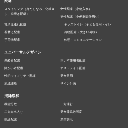
配慮
スタイリング（身だしなみ、化粧直
女性配慮（小物入れ）
し、歯磨き配慮）
男性配慮（小便器間仕切り）
乳幼児連れ配慮
キッズトイレ（子ども専用トイレ）
着替え配慮
荷物配慮（大きい荷物）
手荷物配慮
休憩・コミュニケーション
ユニバーサルデザイン
高齢者配慮
車いす使用者配慮
障がい者配慮
オストメイト配慮
性的マイノリティ配慮
男女共用
地域開放
サイン計画
混雑緩和
機能分散
一方通行
二方向出入り
男女器具数可変
動線配慮
満空表示