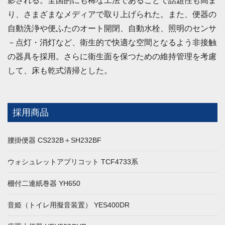
影される。全国的にも稀な工法であることで話題性も高ま
り、さまざまなメディアで取り上げられた。また、便器の
自動洗浄や便ふたのオート開閉、自動水栓、照明のセンサ
－点灯・消灯など、衛生的で快適な空間となるよう非接触
の器具を採用。さらに衛生面を保つための維持管理を考慮
して、床も乾式清掃とした。
採用商品
腰掛便器 CS232B＋SH232BF
ウォシュレットアプリコット TCF4733系
棚付二連紙巻器 YH650
音姫（トイレ用擬音装置） YES400DR