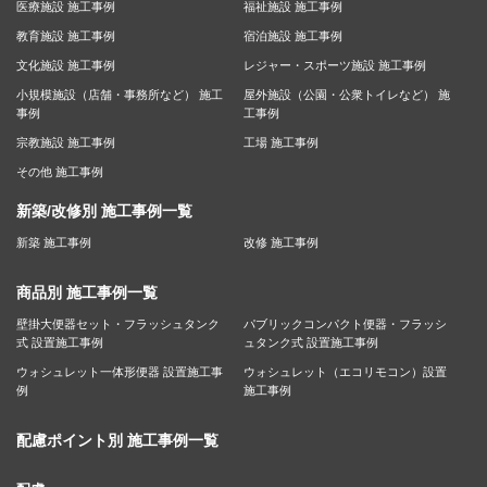
医療施設 施工事例
福祉施設 施工事例
教育施設 施工事例
宿泊施設 施工事例
文化施設 施工事例
レジャー・スポーツ施設 施工事例
小規模施設（店舗・事務所など） 施工
屋外施設（公園・公衆トイレなど） 施
事例
工事例
宗教施設 施工事例
工場 施工事例
その他 施工事例
新築/改修別 施工事例一覧
新築 施工事例
改修 施工事例
商品別 施工事例一覧
壁掛大便器セット・フラッシュタンク
パブリックコンパクト便器・フラッシ
式 設置施工事例
ュタンク式 設置施工事例
ウォシュレット一体形便器 設置施工事
ウォシュレット（エコリモコン）設置
例
施工事例
配慮ポイント別 施工事例一覧