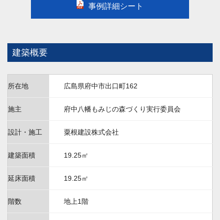
事例詳細シート
建築概要
所在地
広島県府中市出口町162
施主
府中八幡もみじの森づくり実行委員会
設計・施工
粟根建設株式会社
建築面積
19.25㎡
延床面積
19.25㎡
階数
地上1階