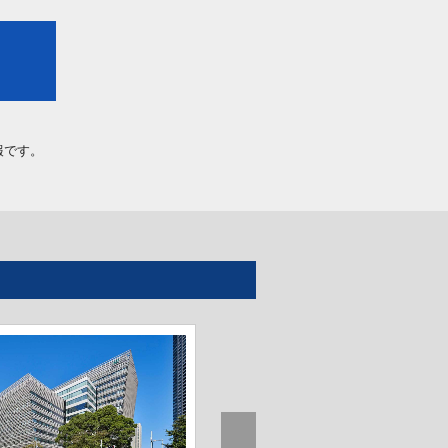
報です。
学校法人桃山学院 昭和町キ
パス 聖テモテ館