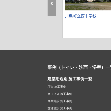
術文化観光専門職大学
川島町立西中学校
事例（トイレ・洗面・浴室）一
建築用途別 施工事例一覧
庁舎 施工事例
オフィス 施工事例
商業施設 施工事例
交通施設 施工事例