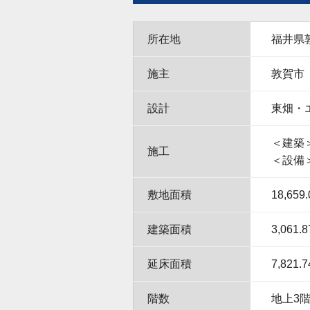
所在地
福井県敦
施主
敦賀市
設計
東畑・
＜建築
施工
＜設備
敷地面積
18,659
建築面積
3,061.
延床面積
7,821.
階数
地上3