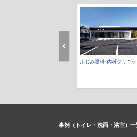
病院 聖隷浜松病院 S棟
ふじみ眼科･内科クリニッ
事例（トイレ・洗面・浴室）一