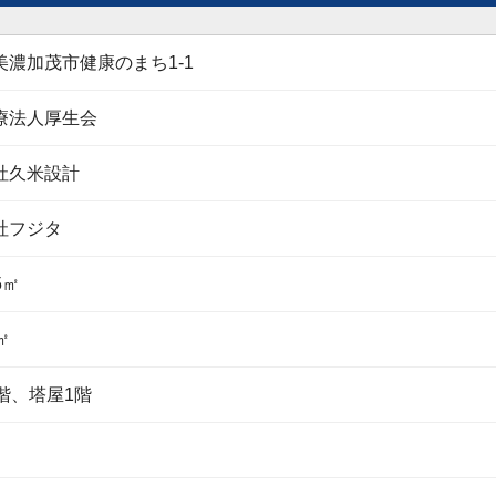
美濃加茂市健康のまち1-1
療法人厚生会
社久米設計
社フジタ
5㎡
㎡
階、塔屋1階