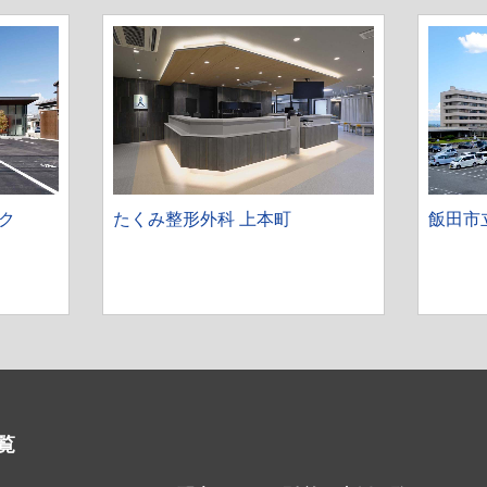
ク
たくみ整形外科 上本町
飯田市
覧