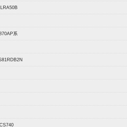
RA50B
870AP系
1RDB2N
S740