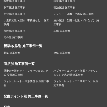
医療施設 施工事例
福祉施設 施工事例
教育施設 施工事例
宿泊施設 施工事例
文化施設 施工事例
レジャー・スポーツ施設 施工事例
小規模施設（店舗・事務所など） 施工
屋外施設（公園・公衆トイレなど） 施
事例
工事例
宗教施設 施工事例
工場 施工事例
その他 施工事例
新築/改修別 施工事例一覧
新築 施工事例
改修 施工事例
商品別 施工事例一覧
壁掛大便器セット・フラッシュタンク
パブリックコンパクト便器・フラッシ
式 設置施工事例
ュタンク式 設置施工事例
ウォシュレット一体形便器 設置施工事
ウォシュレット（エコリモコン）設置
例
施工事例
配慮ポイント別 施工事例一覧