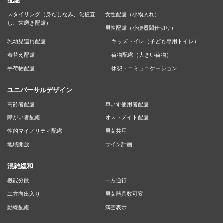
配慮
スタイリング（身だしなみ、化粧直
女性配慮（小物入れ）
し、歯磨き配慮）
男性配慮（小便器間仕切り）
乳幼児連れ配慮
キッズトイレ（子ども専用トイレ）
着替え配慮
荷物配慮（大きい荷物）
手荷物配慮
休憩・コミュニケーション
ユニバーサルデザイン
高齢者配慮
車いす使用者配慮
障がい者配慮
オストメイト配慮
性的マイノリティ配慮
男女共用
地域開放
サイン計画
混雑緩和
機能分散
一方通行
二方向出入り
男女器具数可変
動線配慮
満空表示