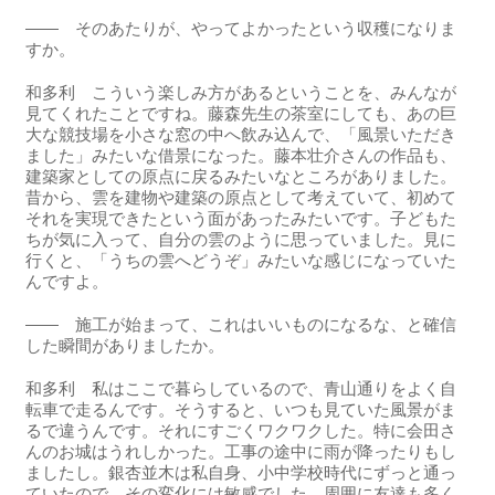
―― そのあたりが、やってよかったという収穫になりま
すか。
和多利 こういう楽しみ方があるということを、みんなが
見てくれたことですね。藤森先生の茶室にしても、あの巨
大な競技場を小さな窓の中へ飲み込んで、「風景いただき
ました」みたいな借景になった。藤本壮介さんの作品も、
建築家としての原点に戻るみたいなところがありました。
昔から、雲を建物や建築の原点として考えていて、初めて
それを実現できたという面があったみたいです。子どもた
ちが気に入って、自分の雲のように思っていました。見に
行くと、「うちの雲へどうぞ」みたいな感じになっていた
んですよ。
―― 施工が始まって、これはいいものになるな、と確信
した瞬間がありましたか。
和多利 私はここで暮らしているので、青山通りをよく自
転車で走るんです。そうすると、いつも見ていた風景がま
るで違うんです。それにすごくワクワクした。特に会田さ
んのお城はうれしかった。工事の途中に雨が降ったりもし
ましたし。銀杏並木は私自身、小中学校時代にずっと通っ
ていたので、その変化には敏感でした。周囲に友達も多く