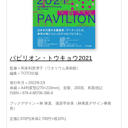
パビリオン・トウキョウ2021
監修＝和多利恵津子（ワタリウム美術館）
編集＝TOTO出版
発行年月＝2022年3月
体裁＝A4判変型(270×210mm)、並製、200頁、和英併記
ISBN＝978-4-88706-396-9
ブックデザイン＝林 琢真、蒲原早奈美（林琢真デザイン事務
所）
定価2,970円(本体2,700円+税10%)