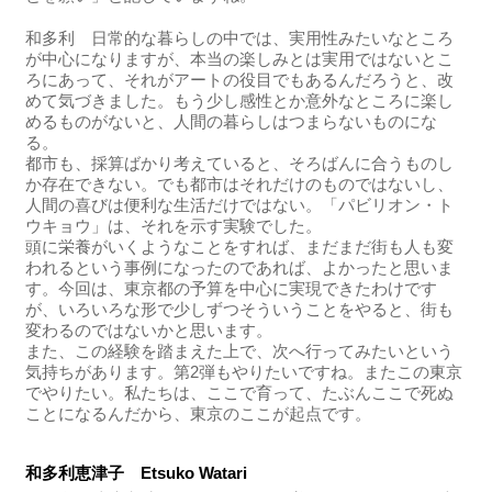
和多利 日常的な暮らしの中では、実用性みたいなところ
が中心になりますが、本当の楽しみとは実用ではないとこ
ろにあって、それがアートの役目でもあるんだろうと、改
めて気づきました。もう少し感性とか意外なところに楽し
めるものがないと、人間の暮らしはつまらないものにな
る。
都市も、採算ばかり考えていると、そろばんに合うものし
か存在できない。でも都市はそれだけのものではないし、
人間の喜びは便利な生活だけではない。「パビリオン・ト
ウキョウ」は、それを示す実験でした。
頭に栄養がいくようなことをすれば、まだまだ街も人も変
われるという事例になったのであれば、よかったと思いま
す。今回は、東京都の予算を中心に実現できたわけです
が、いろいろな形で少しずつそういうことをやると、街も
変わるのではないかと思います。
また、この経験を踏まえた上で、次へ行ってみたいという
気持ちがあります。第2弾もやりたいですね。またこの東京
でやりたい。私たちは、ここで育って、たぶんここで死ぬ
ことになるんだから、東京のここが起点です。
和多利恵津子 Etsuko Watari