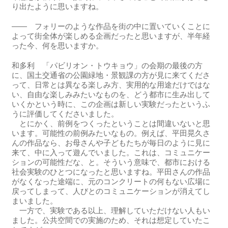
り出たように思いますね。
―― フォリーのような作品を街の中に置いていくことに
よって街全体が楽しめる企画だったと思いますが、半年経
った今、何を思いますか。
和多利 「パビリオン・トウキョウ」の会期の最後の方
に、国土交通省の公園緑地・景観課の方が見に来てくださ
って、日常とは異なる楽しみ方、実用的な用途だけではな
い、自由な楽しみみたいなものを、どう都市に生み出して
いくかという時に、この企画は新しい実験だったというふ
うに評価してくださいました。
とにかく、前例をつくったということは間違いないと思
います。可能性の前例みたいなもの。例えば、平田晃久さ
んの作品なら、お母さんや子どもたちが毎日のように見に
来て、中に入って遊んでいました。これは、コミュニケー
ションの可能性だな、と。そういう意味で、都市における
社会実験のひとつになったと思いますね。平田さんの作品
がなくなった途端に、元のコンクリートの何もない広場に
戻ってしまって、人びとのコミュニケーションが消えてし
まいました。
一方で、実験である以上、理解していただけない人もい
ました。公共空間での実施のため、それは想定していたこ