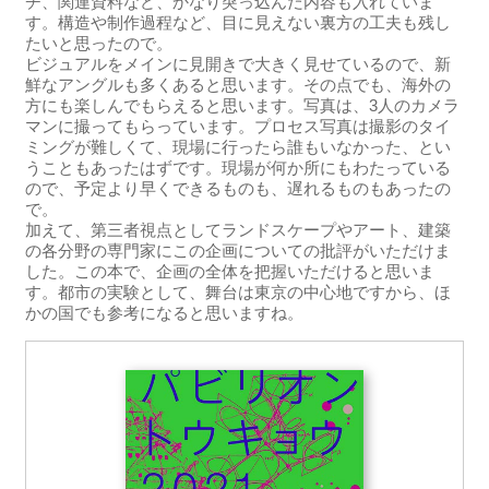
チ、関連資料など、かなり突っ込んだ内容も入れていま
す。構造や制作過程など、目に見えない裏方の工夫も残し
たいと思ったので。
ビジュアルをメインに見開きで大きく見せているので、新
鮮なアングルも多くあると思います。その点でも、海外の
方にも楽しんでもらえると思います。写真は、3人のカメラ
マンに撮ってもらっています。プロセス写真は撮影のタイ
ミングが難しくて、現場に行ったら誰もいなかった、とい
うこともあったはずです。現場が何か所にもわたっている
ので、予定より早くできるものも、遅れるものもあったの
で。
加えて、第三者視点としてランドスケープやアート、建築
の各分野の専門家にこの企画についての批評がいただけま
した。この本で、企画の全体を把握いただけると思いま
す。都市の実験として、舞台は東京の中心地ですから、ほ
かの国でも参考になると思いますね。