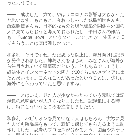
ったようです。
―― 成功した一方で、やはりコロナの影響は大きかった
と思います。もともと、今おっしゃった妹島和世さんも、
藤森照信さんも、日本的なものと現代建築の関係を外国の
人に見てもらおうと考えておられたし、平田さんの作品
も、「Global Bowl」というタイトルでしたが、外国人に見
てもらうことはほぼ難しかった。
和多利 そうですね。ただ思った以上に、海外向けに記事
が発信されました。妹島さんをはじめ、みなさんが海外か
ら注目されている建築家だということもあるでしょうし、
紙媒体とインターネットの両方で10ぐらいのメディアに出
たと思います。こんなことがあったということは、少しは
海外にも伝わっていたと思いますね。
―― とはいえ、見た人が少なかったっていう意味では記
録集の意味合いが大きくなりましたね。記録集にする時
は、特にどういうところを注意しましたか。
和多利 パビリオンを見ていない人はもちろん、実際に見
た人でも臨場感をもって、新鮮に感じてもらえるように制
作しました。思考のプロセスが分かるよう、図面やスケッ