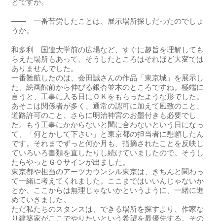
とですが。
―― 一番苦労したことは、展示場所探しだったのでしょ
うか。
和多利 国連大学前の広場など、すぐに趣旨を理解しても
らえた場所もあって、そうしたところはそれほど大変では
ありませんでした。
一番難航したのは、会田誠さんの作品「東京城」を展示し
た、絵画館前から伸びる銀杏並木のところですね。極端に
言うと、工事に入る日にＯＫをもらったような形でした。
あそこは関係者が多く、通常の認可に加えて風致のこと、
道路許可のこと、さらに明治神宮のお墨付きも必要でし
た。もう工事にかからないと間に合わないという日になっ
て、「何とかして下さい」と東京都の担当者に懇願したん
です。それまでずっと何か月も、指摘されたことを反映し
ていろいろ書類を直したりし続けていましたので。そうし
たらやっとＧＯサインが出ました。
東京都や担当のアーツカウンシル東京は、きちんと関わっ
て一緒に考えてくれました。ここまではいいんじゃないか
とか、ここからは無理じゃないかというように、一緒に進
めていきました。
ただ私たちのスタンスは、できる場所を探すより、作家な
り建築家がここでやりたいという希望を最優先する。その