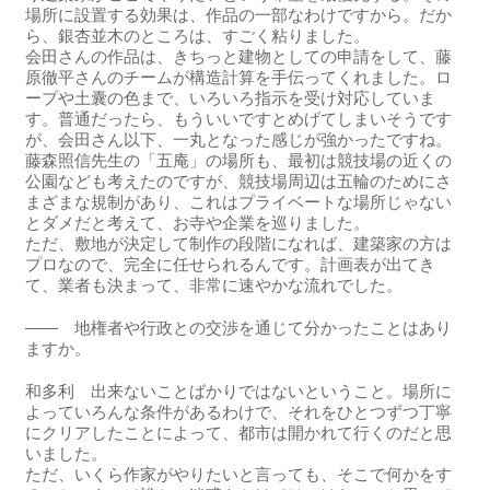
場所に設置する効果は、作品の一部なわけですから。だか
ら、銀杏並木のところは、すごく粘りました。
会田さんの作品は、きちっと建物としての申請をして、藤
原徹平さんのチームが構造計算を手伝ってくれました。ロ
ープや土囊の色まで、いろいろ指示を受け対応していま
す。普通だったら、もういいですとめげてしまいそうです
が、会田さん以下、一丸となった感じが強かったですね。
藤森照信先生の「五庵」の場所も、最初は競技場の近くの
公園なども考えたのですが、競技場周辺は五輪のためにさ
まざまな規制があり、これはプライベートな場所じゃない
とダメだと考えて、お寺や企業を巡りました。
ただ、敷地が決定して制作の段階になれば、建築家の方は
プロなので、完全に任せられるんです。計画表が出てき
て、業者も決まって、非常に速やかな流れでした。
―― 地権者や行政との交渉を通じて分かったことはあり
ますか。
和多利 出来ないことばかりではないということ。場所に
よっていろんな条件があるわけで、それをひとつずつ丁寧
にクリアしたことによって、都市は開かれて行くのだと思
いました。
ただ、いくら作家がやりたいと言っても、そこで何かをす