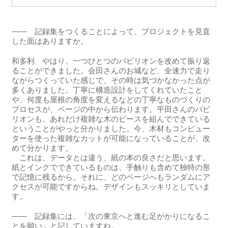
―― 記録集をつくることによって、プロジェクトを見直
した面はありますか。
和多利 やはり、一つひとつのパビリオンを改めて振り返
ることができました。会田さんのお城など、全速力で走り
ながらつくっていた感じで、その時は気づかなかった点が
多くありました。丁寧に構造設計をしてくれていたこと
や、何度も屋根の角度を変えるなどの丁寧なものづくりの
プロセスが、ページの中から伝わります。平田さんのパビ
リオンも、あれだけ複雑な木のピースを組んでできている
ということがやっと分かりました。今、木材もコンピュー
ターを使った複雑なカットが可能になっていることが、改
めて分かります。
これは、データとは違う、紙の本の良さだと思います。
紙とインクでできているものは、手触りも含めて独特の形
で記憶に残るから。それに、どのページへもランダムにア
クセスが可能ですからね。デザインもスッキリとしていま
す。
―― 記録集には、「次の東京へと進む足がかりになるこ
とを願い」と記していますね。