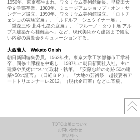
1956年、東京都生まれ。ワタリウム美術館館長。早稲田大
学文学部卒業。1980年、ミュージアムショップ・オン・サ
ンデーズ設立。1990年、ワタリウム美術館設立。「ロトチ
ェンコの実験室展」、「ルドルフ・シュタイナー展」、
「重森三玲 北斗七星の庭展」、「ブルーノ・タウト展 アル
プス建築から桂離宮へ」など、現代美術から建築まで幅広
い内容の展覧会をキュレーションする。
大西若人 Wakato Onish
朝日新聞編集委員。1962年生。東京大学工学部都市工学科
卒、同修士課程を中退し、1987年に朝日新聞社入社。主に
建築や美術について取材・執筆。『安藤忠雄の奇跡 50の建
築×50の証言』（日経ＢＰ）、『大地の芸術祭 越後妻有ア
ートトリエンナーレ2012』（現代企画室）などに寄稿。
TOTO出版について
お問い合わせ
書店様へ