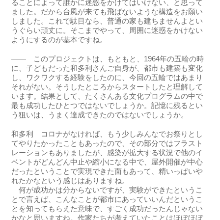
ることによって誰かに迷惑をかけてはいけない、と思って
ました。だから台風が来ても飛ばないような構造をお願い
しました。これで駄目なら、普通の家も建ちませんよとい
うぐらい頑丈に。そこまでやって、周囲に迷惑をかけない
ようにするのが基本ですね。
―― このプロジェクトは、もともと、1964年の五輪の時
に、子どもだった和多利さんご自身が、都市も建築も変化
し、ワクワクする経験をしたのに、今回の五輪ではあまり
それがない。そうしたところからスタートしたと理解して
います。結果として、たくさんある文化プログラムの中で
最も成功したひとつではないでしょうか。記憶に残るとい
う狙いは、うまく達成できたのではないでしょうか。
和多利 コロナがなければ、もう少しみんなでお祭りとし
てやりたかったこともあったので、その部分ではフラスト
レーションもありましたが、感染が拡大する状況で他のイ
ベントがどんどん中止や縮小になる中で、屋外開催が中心
だったということで実現できた面もあって、精いっぱいや
れたかなという感じはありますね。
何が成功かは分からないですが、実験ができたというこ
とで言えば、こんなことが都市にあっていいんだというこ
とを知ってもらえた意味で、すごく成功だったんじゃない
かなと思いますね。作家たちが考えていたことはほぼほぼ