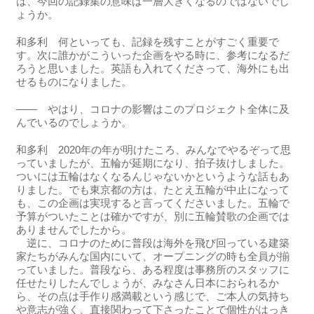
は、今回の記録集の意味は一層大きくなるのではないでし
ょうか。
和多利 何といっても、記録を残すことがすごく重要で
す。次に誰かがこういった企画をやる時に、参考になるだ
ろうと思いました。英語も入れてくださって、海外にも出
せるものになりました。
―― やはり、コロナの影響はこのプロジェクト全体に及
んでいるのでしょうか。
和多利 2020年の年が明けたころ、みんなでやるぞって思
っていましたが、五輪が延期になり、拍子抜けしました。
ついには五輪はなくなるんじゃないかというような話もあ
りました。でも東京都の方は、たとえ五輪が中止になって
も、この企画は実現すると言ってくださいました。五輪で
予算がついたことは確かですが、別に五輪賛歌の企画では
ありませんでしたから。
逆に、コロナのために普段は海外を飛び回っている建築
家たちがみんな国内にいて、オープニングの時も全員が揃
っていました。普段なら、ある程度は事務所のスタッフに
任せたりしたんでしょうが、みなさん日本におられるか
ら、その点は手作り感満載という感じで、ご本人の気持ち
や意志が強く、直接関わって下さったことで個性がはっき