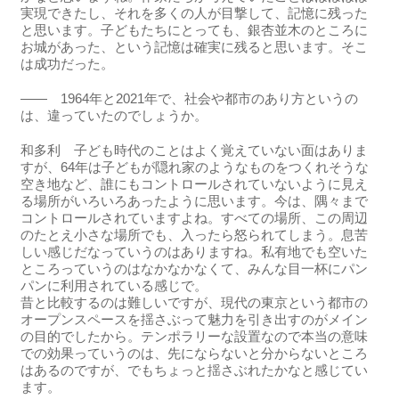
実現できたし、それを多くの人が目撃して、記憶に残った
と思います。子どもたちにとっても、銀杏並木のところに
お城があった、という記憶は確実に残ると思います。そこ
は成功だった。
―― 1964年と2021年で、社会や都市のあり方というの
は、違っていたのでしょうか。
和多利 子ども時代のことはよく覚えていない面はありま
すが、64年は子どもが隠れ家のようなものをつくれそうな
空き地など、誰にもコントロールされていないように見え
る場所がいろいろあったように思います。今は、隅々まで
コントロールされていますよね。すべての場所、この周辺
のたとえ小さな場所でも、入ったら怒られてしまう。息苦
しい感じだなっていうのはありますね。私有地でも空いた
ところっていうのはなかなかなくて、みんな目一杯にパン
パンに利用されている感じで。
昔と比較するのは難しいですが、現代の東京という都市の
オープンスペースを揺さぶって魅力を引き出すのがメイン
の目的でしたから。テンポラリーな設置なので本当の意味
での効果っていうのは、先にならないと分からないところ
はあるのですが、でもちょっと揺さぶれたかなと感じてい
ます。