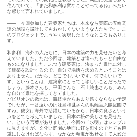
住んでいて、「また和多利は変なことやってるね」みたい
な感じで言われていました。
―― 今回参加した建築家たちは、本来なら実際の五輪関
連の施設を設計してもおかしくないような人たちです。こ
のプロジェクトでようやく実現したようなところもありま
す。
和多利 海外の人たちに、日本の建築の力を見せたいと考
えていました。ただ今回は、建築とは違ったもっと自由な
ものになりました。ふつう建築家は、決まった敷地に対し
て建築を設計するので、自分で場所を決めるということは
ありません。だから、どこでもいいです、何でもいいで
す、ということは、建築家にとっても珍しいことだったで
しょう。藤本さんも、平田さんも、石上純也さんも、みん
な自分で敷地を探してきてました。
パビリオンの敷地は、競技場からあまり遠くならない予定
でしたが、一番遠いのは妹島和世さんの浜離宮恩賜庭園で
すね。彼女は海外で活躍しているから、日本の良さという
点をとても考えていました。日本の松の美しさを見せた
い、という言葉がありました。今回の「水明」はシンプル
に見えますが、文化財庭園の地面に釘を刺すのでとても慎
重にしなければならず、なかなか精度が出せなくて大変だ