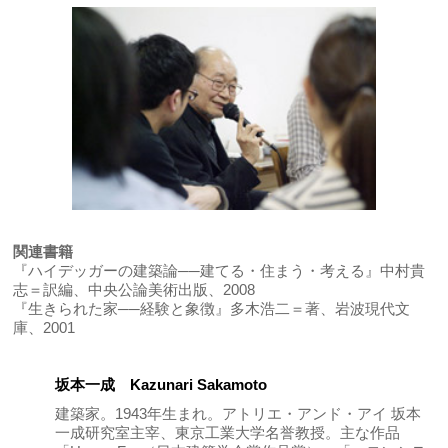
関連書籍
『ハイデッガーの建築論──建てる・住まう・考える』中村貴
志＝訳編、中央公論美術出版、2008
『生きられた家──経験と象徴』多木浩二＝著、岩波現代文
庫、2001
坂本一成 Kazunari Sakamoto
建築家。1943年生まれ。アトリエ・アンド・アイ 坂本
一成研究室主宰、東京工業大学名誉教授。主な作品