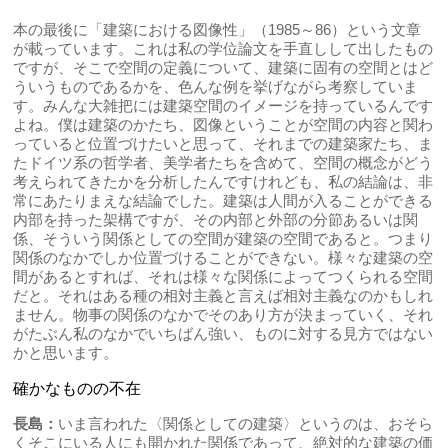
本の最後に「建築における図像性」（1985～86）という文章
が載っています。これは私の学位論文を手直しして出したもの
ですが、そこで空間の定義について、建築に固有の空間とはど
ういうものであるかを、色んな例を挙げながら考察していま
す。みんな大雑把には建築空間のイメージを持っているんです
よね。僕は建築のかたち、図像ということが空間の内容と関わ
っていると位置づけたいと思って、それまでの建築家たち、ま
たドイツ系の哲学者、美学者たちを含めて、空間の概念がどう
考えられてきたかを分析したんですけれども、私の結論は、非
常にあたりまえな結論でした。建築は人間が入ることができる
内部を持った架構ですが、その内部と外部の分節あるいは関
係、そういう関係としての空間が建築の空間であると。つまり
関係のなかでしか位置づけることができない。様々な建築の空
間があるとすれば、それは様々な関係によってつくられる空間
だと。それはある種の相対主義と言えば相対主義なのかもしれ
ません。物事の関係のなかでそのあり方が決まっていく、それ
がたぶん私のなかでいちばん強い、ものに対する見方ではない
かと思います。
確かなものの不在
長島：
いま言われた〈関係としての建築〉というのは、おそら
くそこにいる人にも開かれた関係であって、絶対的な建築の価