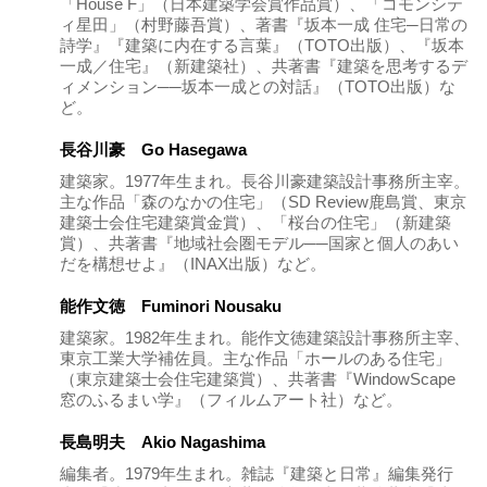
「House F」（日本建築学会賞作品賞）、「コモンシテ
ィ星田」（村野藤吾賞）、著書『坂本一成 住宅─日常の
詩学』『建築に内在する言葉』（TOTO出版）、『坂本
一成／住宅』（新建築社）、共著書『建築を思考するデ
ィメンション──坂本一成との対話』（TOTO出版）な
ど。
長谷川豪 Go Hasegawa
建築家。1977年生まれ。長谷川豪建築設計事務所主宰。
主な作品「森のなかの住宅」（SD Review鹿島賞、東京
建築士会住宅建築賞金賞）、「桜台の住宅」（新建築
賞）、共著書『地域社会圏モデル──国家と個人のあい
だを構想せよ』（INAX出版）など。
能作文徳 Fuminori Nousaku
建築家。1982年生まれ。能作文徳建築設計事務所主宰、
東京工業大学補佐員。主な作品「ホールのある住宅」
（東京建築士会住宅建築賞）、共著書『WindowScape
窓のふるまい学』（フィルムアート社）など。
長島明夫 Akio Nagashima
編集者。1979年生まれ。雑誌『建築と日常』編集発行