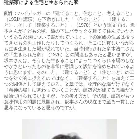
建築家による住宅と生きられた家
能作：
ハイデッガーの「建てること、住むこと、考えること」
（1951年講演）を下敷きにした「〈住むこと〉、〈建てるこ
と〉、そして〈建築すること〉」（1978）という論文では、坂
本さんが子どもの頃、橋の下にバラックを建てて住んでいたと
いうある家族について書かれています。その家族の住居は拾っ
てきたものを工作したりしてつくられ、そこには貧しいながら
も生き生きした場が現れていた。当時刊行された多木浩二さん
の『生きられた家』（1976）との関連もあったと思いますが、
坂本さんは、そうした生きることによってつくられる場のしな
やかさといったものを非常に意識して設計を進められているよ
うに思います。その一方、〈建てること〉と〈住むこと〉の二
つを対立的に捉えるのではなく、〈建築すること〉を加えて三
つの関係として捉えている。文章では、物理的な場だけでなく
〈精神の場〉に関わっていくことが、建築家が建てる意義だと
結論づけられていますが、その考え方が、その後、建築がもつ
意味作用の問題に展開され、坂本さんの現在まで至る一貫した
思考になっていると思うのですが。