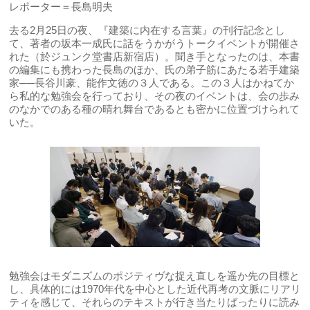
レポーター＝長島明夫
去る2月25日の夜、『建築に内在する言葉』の刊行記念とし
て、著者の坂本一成氏に話をうかがうトークイベントが開催さ
れた（於ジュンク堂書店新宿店）。聞き手となったのは、本書
の編集にも携わった長島のほか、氏の弟子筋にあたる若手建築
家──長谷川豪、能作文徳の３人である。この３人はかねてか
ら私的な勉強会を行っており、その夜のイベントは、会の歩み
のなかでのある種の晴れ舞台であるとも密かに位置づけられて
いた。
勉強会はモダニズムのポジティヴな捉え直しを遥か先の目標と
し、具体的には1970年代を中心とした近代再考の文脈にリアリ
ティを感じて、それらのテキストが行き当たりばったりに読み