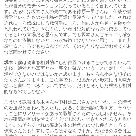
長谷川：
たとえば伊東豊雄さんは、近代を乗り越えるというこ
とが自分のモチベーションになっているとよく言われていま
す。あるいは坂本さんの先生である篠原一男さんは、伝統や幾
何学といったものを作品や言説に反映させていました。それは
近代にしろ伝統にしろ幾何学にしろ、他の人から見ても確かだ
と思われているようなもの、いわば絶対的なものに依拠してつ
くるという立場だと思うんです。でも坂本さんはそういう確か
なものに依拠しないところが特徴ではないかと思うし、また共
感するところでもあるんですが、そのあたりなにかお考えがあ
れば聞かせてください。
坂本：
僕は物事を相対的にしか位置づけることができないんで
すね。絶対とか真実とか、完全に確かということに対して、信
頼ができないのではないかと思います。もちろん小さな根拠は
たくさんありますよ。この本でも、根拠がない形式には意味が
ないと書いているくらいですから。だけどそうした根拠も相対
的なものでしかない。
こういう認識は多木さんや中村雄二郎さんといった、あの時代
の岩波派と言われる人たち、あるいは記号論の考え方、そうい
うことにリアリティがあって影響されたのかもしれません。そ
れが建築の空間を考えるうえでも関わってきたのだろうと思い
ます。おそらくそれは篠原先生の時代とは少し違うところで、
伊東さんとも共有しているはずなんですが、ただ僕の場合は近