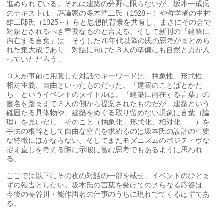
進められている。それは建築の分野に限らないが、坂本一成氏
のテキストは、評論家の多木浩二氏（1928～）や哲学者の中村
雄二郎氏（1925～）らと思想的背景を共有し、まさにその会で
対象とされるべき重要なものと言える。そして新刊の『建築に
内在する言葉』は、そうした70年代以降の氏の思考がまとめら
れた集大成であり、対話に向けた３人の準備にも自然と力が入
っていただろう。
３人が事前に用意した対話のキーワードは、抽象性、形式性、
相対主義、自由といったものだった。「建築のことばとかた
ち」というイベントのタイトルは、『建築に内在する言葉』の
書名を踏まえて３人の側から提案されたものだが、建築という
確固たる具体物や、建築をめぐる取り留めない現象に言葉（論
理）を見いだし、そのこと（抽象化、形式化、相対化……）を
手法の根幹として自由な空間を求めるのは坂本氏の設計の重要
な特徴にほかならない。そしてまたモダニズムのポジティヴな
捉え直しを考える際に示唆に富む思考でもあるように思われ
る。
ここでは以下にその夜の対話の一部を載せ、イベントのひとま
ずの報告としたい。坂本氏の言葉を受けてのさらなる応答は、
今後の長谷川・能作両名の仕事のうちに現れでてくるはずであ
る。