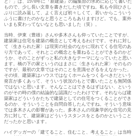
と〉」は、1978年に『新建築』の編集部の求めに応じて書いた
もので、少し長い文章を書きだした頃ですね。私も今回ひさし
ぶりに読み返して、よく言えば初々しくて、若いからこういう
ふうに書けたのかなと思うところもありますけど。でも、案外
いまも変わってないなとも思いました（笑）。
当時、伊東（豊雄）さんや多木さんも仰っていたことですが、
建築家は住宅を建築の概念として考えるわけです。それに対し
て〈生きられた家〉は現実の社会のなかに現れてくる住宅のあ
り方であって、それとこの概念とを重ねることができるのかど
うか、そのことがずっと私の大きなテーマになっていたと思い
ます。橋の下の家というのはまさに〈生きられた家〉そのもの
ですが、最初の文章ではそのことを意識せざるをえなかった。
その頃、建築家はハウスではなくホームをつくるべきだという
発言が多くあって、そういう状況のもとで書いたことも無関係
ではないと思います。そんなことはできるはずはない、という
のがその時の僕の結論的な認識だったわけです。それならば建
築家はどういうかたちで建築としての住宅をつくることができ
るのか、そういうことを自問自答したんですね。そういう意味
では多木さんの影響があった。多木さんの現象学的な住宅の見
方に対して、建築家はどういうスタンスをとるのかということ
だったかと思います。
ハイデッガーの「建てること、住むこと、考えること」は当時