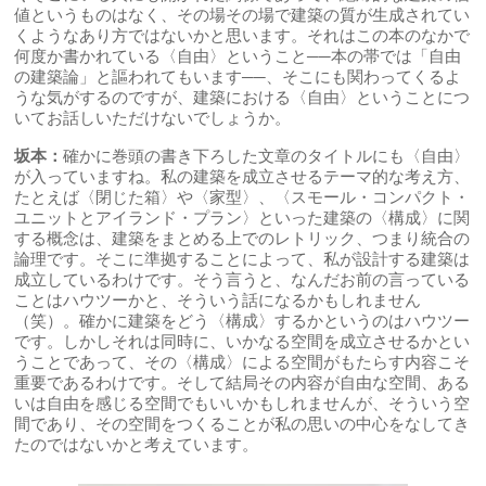
値というものはなく、その場その場で建築の質が生成されてい
くようなあり方ではないかと思います。それはこの本のなかで
何度か書かれている〈自由〉ということ──本の帯では「自由
の建築論」と謳われてもいます──、そこにも関わってくるよ
うな気がするのですが、建築における〈自由〉ということにつ
いてお話しいただけないでしょうか。
坂本：
確かに巻頭の書き下ろした文章のタイトルにも〈自由〉
が入っていますね。私の建築を成立させるテーマ的な考え方、
たとえば〈閉じた箱〉や〈家型〉、〈スモール・コンパクト・
ユニットとアイランド・プラン〉といった建築の〈構成〉に関
する概念は、建築をまとめる上でのレトリック、つまり統合の
論理です。そこに準拠することによって、私が設計する建築は
成立しているわけです。そう言うと、なんだお前の言っている
ことはハウツーかと、そういう話になるかもしれません
（笑）。確かに建築をどう〈構成〉するかというのはハウツー
です。しかしそれは同時に、いかなる空間を成立させるかとい
うことであって、その〈構成〉による空間がもたらす内容こそ
重要であるわけです。そして結局その内容が自由な空間、ある
いは自由を感じる空間でもいいかもしれませんが、そういう空
間であり、その空間をつくることが私の思いの中心をなしてき
たのではないかと考えています。