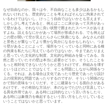
なぜ自由なのか。我々は今、不自由なことも多少はあるかもし
れないけれども、歴史的なことを考えればそんなに拘束されて
いるわけではないし、けっこう自由ではないかとも言えます。
しかし少し考えてみると、例えばここに床があって天井があっ
て壁がある、それなりに良い状態で囲まれたスペースがありま
すよね。設えるなにかがあって場所が形成される、でも例えば
この壁が開いて空が見えたらさらに快適になる、みなさんの顔
と景色とが重なってより豊かな気分になるかもしれない。つま
り壁があることによって、場所をつくっていると同時にある種
の拘束を私たちに与えているのではないか。今まであたりまえ
と思っていた文化的な制度、文化的な枠組みを疑ってみる。当
然と思っていたその壁は本当に必要かどうか。そうしたことを
もっと相対化できないだろうかと思うわけです。枠組みを壊す
というほどのことではなくて、そこを問題にしながら関係をつ
くる。それは、ある場合は文化であったり歴史であったり設計
上の現実的な問題であったりするのですが、そういう関係のな
かで別の意味をつくりだす。そこに建築をつくる面白さがある
わけです。その有効な方法が、本のなかでたびたび言及してい
る異化作用であり、ある時には詩的なという言い方をしたり、
ある時には象徴力を喚起するという言い方をしたりしていると
いうことではないかと思っています。