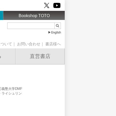
Bookshop TOTO
について
｜
お問い合わせ
｜
書店様へ
る
直営書店
義塾大学DMF
・ライシュリン