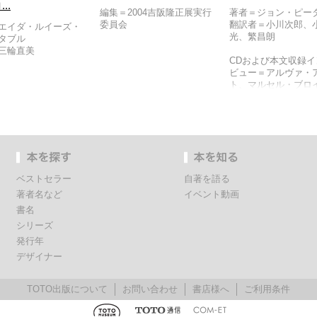
..
編集＝2004吉阪隆正展実行
著者＝ジョン・ピー
委員会
翻訳者＝小川次郎、
エイダ・ルイーズ・
光、繁昌朗
タブル
三輪直美
CDおよび本文収録イ
ビュー＝アルヴァ・
ト、マルセル・ブロ
ー、ヴァルター・グ
ス、フィリップ・ジ
ン、ルイス・カーン
コルビュジエ、ルー
ッヒ・ミース・ファ
ル・ローエ、ピエー
イジ・ネルヴィ、リ
ベストセラー
自著を語る
ド・ノイトラ、オス
ニーマイヤー、J.J.P
著者名など
イベント動画
ト、イオ・ミン・ペ
書名
ーロ・サーリネン、
シリーズ
ルイ・セルト、丹下
発行年
フランク・ロイド・
デザイナー
本文収録インタヴュ
エトロ・ベルーシ、
TOTO出版について
お問い合わせ
書店様へ
ご利用条件
ル・コッチ、マルク
ジェイ、マックス・
前川國男、ポール・