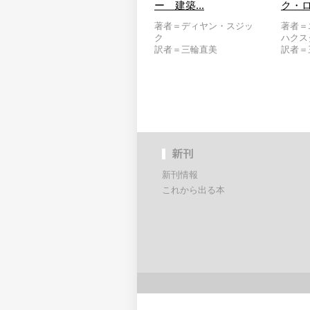
ー 建築...
ク・ロ.
著者＝ディヤン・スジッ
著者＝
ク
ハクス
訳者＝三輪直美
訳者＝
新刊情報
これから出る本