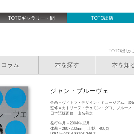
TOTOギャラリー・間
TOTO出版
TOTO出版
コラム
本を探す
本を知
ジャン・プルーヴェ
企画＝ヴィトラ・デザイン・ミュージアム、慶応
監修＝カトリーヌ・デュモン・ダヨ、ブルーノ
日本語版監修＝山名善之
発行年月＝2004年12月
体裁＝280×230mm、上製、400頁
ISBN＝978-4-88706-246-7