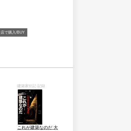
店で購入/BUY
建築家伝記·記録
これが建築なのだ 大