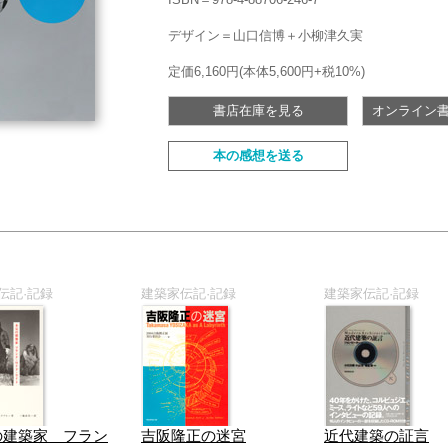
デザイン＝山口信博＋小柳津久実
定価6,160円(本体5,600円+税10%)
書店在庫を見る
オンライン書
本の感想を送る
伝記·記録
建築家伝記·記録
建築家伝記·記録
の建築家 フラン
吉阪隆正の迷宮
近代建築の証言