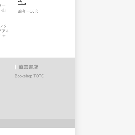
竹...
ター
小山
編者＝OJ会
ンタ
アアル
イヤ
ロピウ
ョンソ
、ル・
ドヴィ
ン・デ
ル・ル
チャー
Bookshop TOTO
カー・
.アウ
イ、エ
ホセ・
健三、
ライト
ー＝ピ
カー
・ソー
ビル、
シュワ