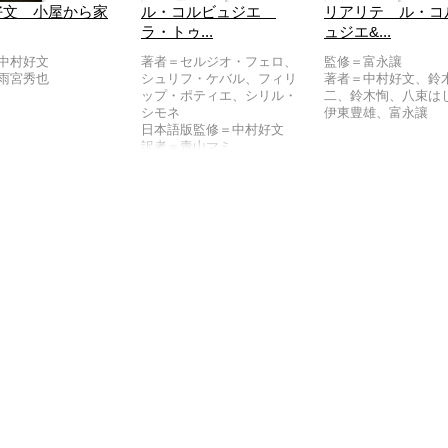
好文 小屋から家
ル・コルビュジエ
リアリテ ル・コ
ラ・トゥ...
ュジエ&...
中村好文
著者＝セルジオ・フェロ、
監修＝富永讓
雨宮秀也
シュリフ・ケバル、フィリ
著者＝中村好文、鈴
ップ・ポティエ、シリル・
二、鈴木恂、八束は
シモネ
伊東豊雄、富永讓
日本語版監修＝中村好文
訳者＝青山マミ