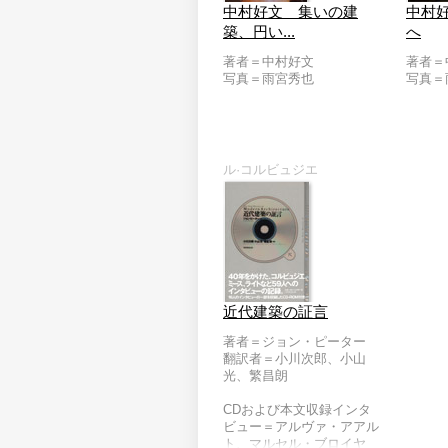
中村好文 集いの建
中村
築、円い...
へ
著者＝中村好文
著者＝
写真＝雨宮秀也
写真＝
ル·コルビュジエ
近代建築の証言
著者＝ジョン・ピーター
翻訳者＝小川次郎、小山
光、繁昌朗
CDおよび本文収録インタ
ビュー＝アルヴァ・アアル
ト、マルセル・ブロイヤ