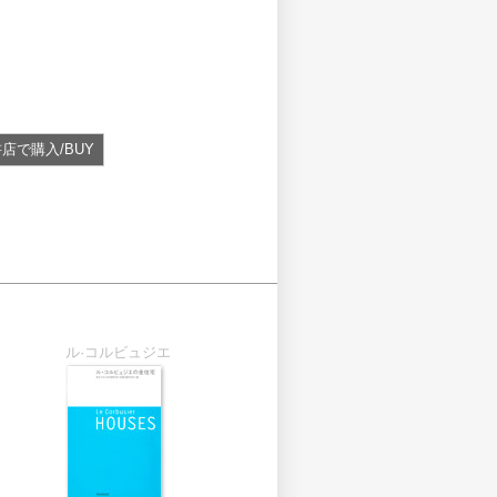
店で購入/BUY
ル·コルビュジエ