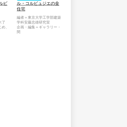
ルビ
ル・コルビュジエの全
住宅
編者＝東京大学工学部建築
木了
学科安藤忠雄研究室
じめ、
企画・編集＝ギャラリー・
間