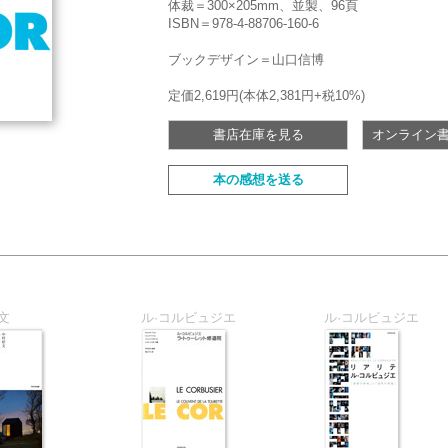
体裁＝300×205mm、並製、96頁
ISBN＝978-4-88706-160-6
ブックデザイン＝山口信博
定価2,619円(本体2,381円+税10%)
書店在庫を見る
オンライン書
本の感想を送る
文
ル·コルビュジエ
ル·コルビュジエ