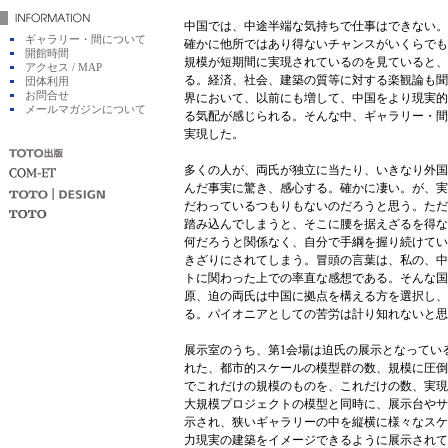
中国では、中途半端な気持ちで仕事はできない。
ギャラリー・間について
確かに他所ではあり得ないチャンスがいくらでも
開館時間
規模が短期間に実現されているのを見ていると、
アクセス / MAP
る。経済、社会、建築の質等に対する楽観論も聞
団体利用
お問合せ
界において、以前にも増して、中国をより現実的
メールマガジンについて
る気配が感じられる。そんな中、ギャラリー・間
実現した。
多くの人が、両氏が独立に当たり、いきなり外国
んだ事実に驚き、感心する。確かに凄い。が、実
だわっているつもりもないのだろうと思う。ただ
踏み込んでしまうと、そこに腰を据えざるを得な
何だろうと関係なく、自分で手綱を握り続けてい
きざりにされてしまう。冒頭の言葉は、私の、中
トに関わった上での率直な感想である。そんな国
原、迫の両氏は中国に拠点を構える方を選択し、
る。パイオニアとしての苦労は計り知れないと思
展示室のうち、第1会場は迫氏の展示となってい
れた、都市的スケールの模型群の数、規模に圧倒
でこれだけの規模のものを、これだけの数、実現
大規模プロジェクトの模型と同時に、展示台やサン
示され、狭いギャラリーの中を縦横に様々なスケ
力現実の建築をイメージできるように展示されて