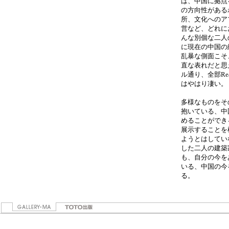
は、中国に拠点
の方向性がある
所、文化へのア
営など、どれに
んな別個な二人
に現在の中国の
乱暴な側面こそ
直な表れだと思
ル通り、全部Re
はやはり凄い。
多様なものをそ
抱いている、中
めることができ
展示することを
ようとはしてい
した二人の建築
も、自分の今を
いる、中国の今
る。