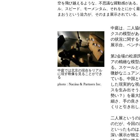
空を飛び越えるような、不思議な躍動感がある。
ル、スピード、モーメンタム、それをとにかく最
まおうという迫力が、そのまま展示されている。
中庭は、二人協
クスの模型があ
の状況に関する
展示台、ベンチ
第2会場の松原
アの精緻な模型
る。スケールと
中庭では北京の現在をリアル
微妙なニュアン
に現す映像を見ることができ
る
ている。中国と
photo : Nacása & Partners Inc.
した現実的な視
スを生み出そう
勢い？）を最大
細さ、手の良さ
くりと引き出し
二人展というの
のだが、今回の
といったものは
深い展示が独立