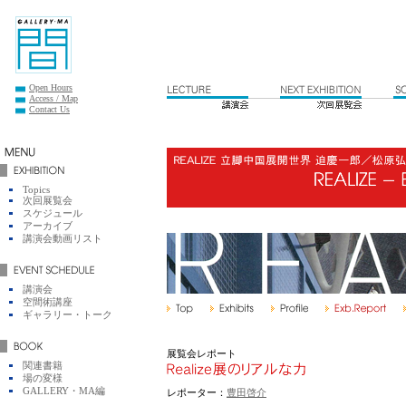
Open Hours
Access / Map
Contact Us
Topics
次回展覧会
スケジュール
アーカイブ
講演会動画リスト
講演会
空間術講座
ギャラリー・トーク
展覧会レポート
関連書籍
場の変様
GALLERY・MA編
レポーター：
豊田啓介