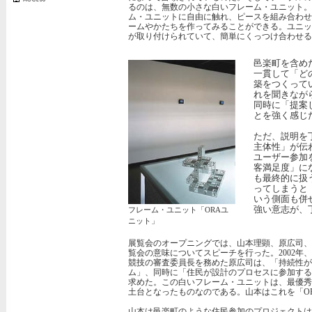
るのは、無数の小さな白いフレーム・ユニット。
ム・ユニットに自由に触れ、ピースを組み合わせ
ームやかたちを作ってみることができる。ユニッ
が取り付けられていて、簡単にくっつけ合わせる
邑楽町を含め
一貫して「ど
築をつくって
れを聞きなが
同時に「提案
とを強く感じ
ただ、説明を
主体性」が伝
ユーザー参加
客満足度」に
も最終的に扱
ってしまうと
いう側面も併
強い意志が、
フレーム・ユニット「ORAユ
ニット」
展覧会のオープニングでは、山本理顕、原広司、
覧会の意味についてスピーチを行った。2002年
競技の審査委員長を務めた原広司は、「持続性が
ム」、同時に「住民が設計のプロセスに参加する
求めた。この白いフレーム・ユニットは、最優秀
土台となったものなのである。山本はこれを「O
山本は邑楽町のような住民参加のプロジェクトは