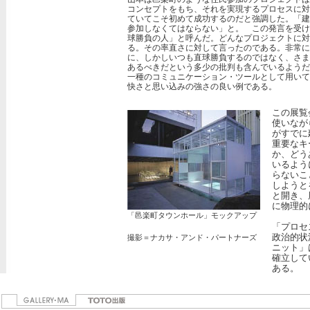
コンセプトをもち、それを実現するプロセスに対
ていてこそ初めて成功するのだと強調した。「建
参加しなくてはならない」と。 この発言を受け
球勝負の人」と呼んだ。どんなプロジェクトに対
る。その率直さに対して言ったのである。非常に
に、しかしいつも直球勝負するのではなく、さま
あるべきだという多少の批判も含んでいるようだ
一種のコミュニケーション・ツールとして用いて
快さと思い込みの強さの良い例である。
この展覧
使いなが
がすでに
重要なキ
か、どう
いるよう
らないこ
しようと
と開き、
に物理的
「邑楽町タウンホール」モックアップ
「プロセ
政治的状
撮影＝ナカサ・アンド・パートナーズ
ニット」
確立して
ある。