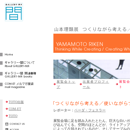
展覧会トッ
出展者プロフィ
展覧
プ
ール
ト
TOTO出版
COM-ET
レポーター：
ベーダ・フェスラー
TOTO
展覧会場に足を踏み入れたとたん、巨大な白いガ
び込んでくる。空間のほとんどが、ライトアップ
によって占領されているのだ。そしてテーブルの